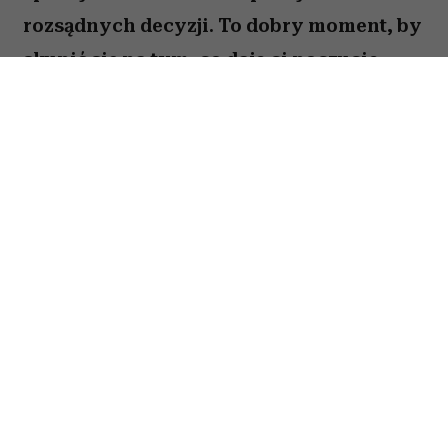
rozsądnych decyzji. To dobry moment, by
skupić się na tym, co daje ci poczucie
stabilności i bezpieczeństwa. Choć wokół
może dziać się wiele, największe korzyści
przyniesie konsekwencja i cierpliwość.
Sprawdź, co gwiazdy przygotowały dla
Byka na okres od 27 lipca do 2 sierpnia
2026 roku.
Spis treści:
Horoskop tygodniowy 27 lipca–2 sierpnia
2026 – Byk