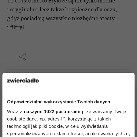
To co istotne, to Brylove są nie tylko modne
i oryginalne, lecz także bezpieczne dla oczu,
gdyż posiadają wszystkie niezbędne atesty
i filtry!
AUTOPROMOCJA
Odpowiedzialne wykorzystanie Twoich danych
Wraz z
naszymi 1022 partnerami
przetwarzamy Twoje
osobiste dane, np. adres IP, korzystając z takich
technologii jak pliki cookie, w celu wyświetlania
spersonalizowanych reklam i treści, analizowania tychże,