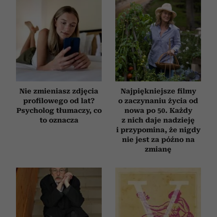
korzystasz z naszej witryny, udostępniamy partnerom
społecznościowym, reklamowym i analitycznym.
Partnerzy mogą połączyć te informacje z innymi danymi
otrzymanymi od Ciebie lub uzyskanymi podczas
korzystania z ich usług.
Nie zmieniasz zdjęcia
Najpiękniejsze filmy
profilowego od lat?
o zaczynaniu życia od
Psycholog tłumaczy, co
nowa po 50. Każdy
to oznacza
z nich daje nadzieję
i przypomina, że nigdy
nie jest za późno na
zmianę