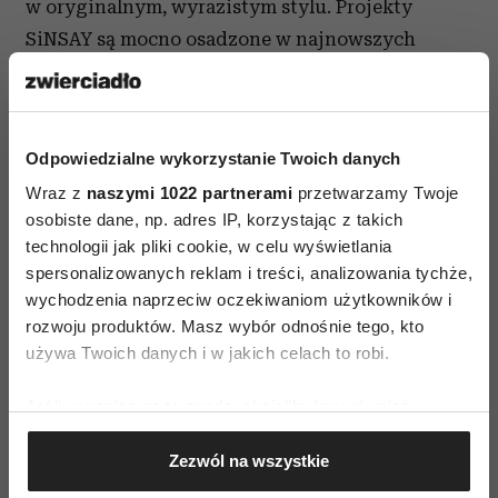
w oryginalnym, wyrazistym stylu. Projekty
SiNSAY są mocno osadzone w najnowszych
trendach, a dodatkowym atutem marki są bardzo
niskie ceny, więc wymarzony t-shirt, jeansy czy
modne akcesoria są w zasięgu ręki każdej
Odpowiedzialne wykorzystanie Twoich danych
fashionistki. Ubrania i dodatki z najnowszej
Wraz z
naszymi 1022 partnerami
przetwarzamy Twoje
kolekcji dostępne będą już pod koniec sierpnia, a
osobiste dane, np. adres IP, korzystając z takich
w międzyczasie zapraszamy na naszego bloga
technologii jak pliki cookie, w celu wyświetlania
ilovesinsay.com, gdzie swoje propozycje
spersonalizowanych reklam i treści, analizowania tychże,
stylizacji z kolekcji SiNSAY zamieszczają znane
wychodzenia naprzeciw oczekiwaniom użytkowników i
rozwoju produktów. Masz wybór odnośnie tego, kto
blogerki – Jessy Mercedes oraz Cajmel.
używa Twoich danych i w jakich celach to robi.
Jeśli wyrazisz na to zgodę, chcielibyśmy również:
Gromadzić dane dotyczące Twojej lokalizacji
Zezwól na wszystkie
geograficznej z dokładnością nawet do kilku metrów
Identyfikować Twoje urządzenie, aktywnie