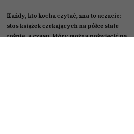
Każdy, kto kocha czytać, zna to uczucie:
stos książek czekających na półce stale
rośnie, a czasu, który można poświęcić na
lekturę, ubywa. A przecież obok głośnych
nowości i sezonowych bestsellerów są
jeszcze te tytuły, które od lat wracają w
kolejnych zestawieniach
najważniejszych książek świata. Po które
warto sięgnąć? Zajrzałam do listy
Encyklopedii Britannica i wybrałam z
niej pięć tytułów, które zdaniem wielu
warto przeczytać przed śmiercią. Łączy je