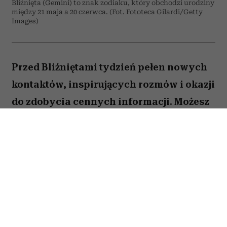
Bliźnięta (Gemini) to znak zodiaku, który obchodzi urodziny
między 21 maja a 20 czerwca. (Fot. Fototeca Gilardi/Getty
Images)
Przed Bliźniętami tydzień pełen nowych
kontaktów, inspirujących rozmów i okazji
do zdobycia cennych informacji. Możesz
odnieść wrażenie, że wiele spraw
zaczyna układać się na twoją korzyść,
jeśli tylko odważysz się wyjść z
inicjatywą.
Spis treści: