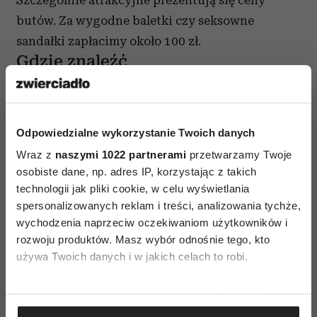
Szczególnie atrakcyjne prezentują się ceny
butów. Za wygodne baletki czy seksowne
sandałki zapłacimy około 100 zł.
Gdzie znaleźć
Labels &Love znajdzicie w sieci: oraz w
modowym zagłębiu Warszawy przy ul. Brackiej
18. Butik stacjonarny czynny jest od
Odpowiedzialne wykorzystanie Twoich danych
poniedziałku do piątku w godzinach: 11-20 oraz
Wraz z
naszymi 1022 partnerami
przetwarzamy Twoje
w soboty w godzinach: 16-18.
osobiste dane, np. adres IP, korzystając z takich
technologii jak pliki cookie, w celu wyświetlania
spersonalizowanych reklam i treści, analizowania tychże,
wychodzenia naprzeciw oczekiwaniom użytkowników i
rozwoju produktów. Masz wybór odnośnie tego, kto
używa Twoich danych i w jakich celach to robi.
Jeśli wyrazisz na to zgodę, chcielibyśmy również:
Gromadzić dane dotyczące Twojej lokalizacji