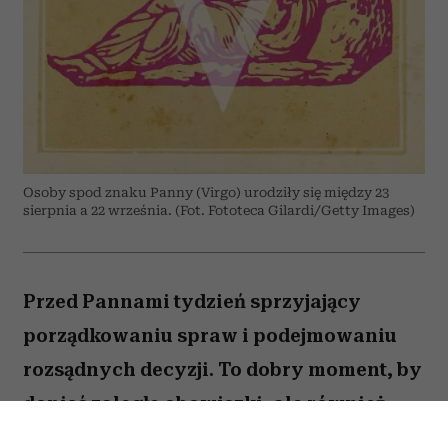
Osoby spod znaku Panny (Virgo) urodziły się między 23
sierpnia a 22 września. (Fot. Fototeca Gilardi/Getty Images)
Przed Pannami tydzień sprzyjający
porządkowaniu spraw i podejmowaniu
rozsądnych decyzji. To dobry moment, by
dopiąć zaległe obowiązki, ale również
zastanowić się, które z nich naprawdę są