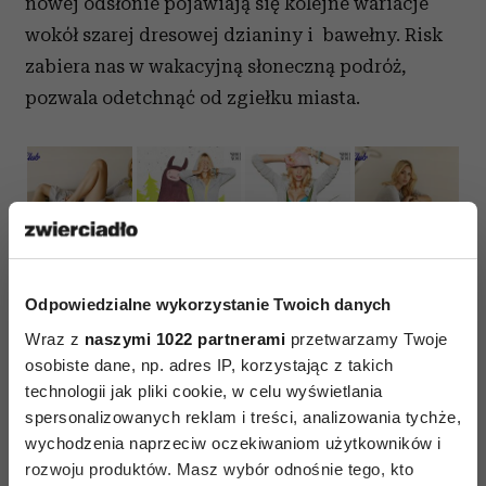
nowej odsłonie pojawiają się kolejne wariacje
wokół szarej dresowej dzianiny i bawełny. Risk
zabiera nas w wakacyjną słoneczną podróż,
pozwala odetchnąć od zgiełku miasta.
Odpowiedzialne wykorzystanie Twoich danych
Wraz z
naszymi 1022 partnerami
przetwarzamy Twoje
osobiste dane, np. adres IP, korzystając z takich
technologii jak pliki cookie, w celu wyświetlania
Z okazji premiery wszystkie produkty
spersonalizowanych reklam i treści, analizowania tychże,
dostępne są ze specjalnym rabatem -20%. Ilość
wychodzenia naprzeciw oczekiwaniom użytkowników i
rozwoju produktów. Masz wybór odnośnie tego, kto
dostępnych egzemplarzy jest ograniczona!