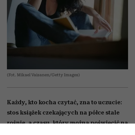
(Fot. Mikael Vaisanen/Getty Images)
Każdy, kto kocha czytać, zna to uczucie:
stos książek czekających na półce stale
rośnie, a czasu, który można poświęcić na
lekturę, ubywa. A przecież obok głośnych