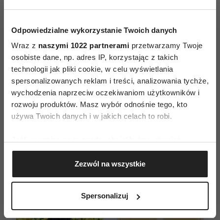
Odpowiedzialne wykorzystanie Twoich danych
Wraz z
naszymi 1022 partnerami
przetwarzamy Twoje
osobiste dane, np. adres IP, korzystając z takich
technologii jak pliki cookie, w celu wyświetlania
ZAMÓW
spersonalizowanych reklam i treści, analizowania tychże,
wychodzenia naprzeciw oczekiwaniom użytkowników i
WYDANIE DRUKOWANE
rozwoju produktów. Masz wybór odnośnie tego, kto
używa Twoich danych i w jakich celach to robi.
E-WYDANIE
Jeśli wyrazisz na to zgodę, chcielibyśmy również:
Gromadzić dane dotyczące Twojej lokalizacji
Zezwól na wszystkie
geograficznej z dokładnością nawet do kilku metrów
Identyfikować Twoje urządzenie, aktywnie
analizując charakteryzującego je zbiory danych
Spersonalizuj
(fingerprinting, czyli wirtualny odcisk palca)
Dowiedz się więcej odnośnie tego, jak Twoje osobiste