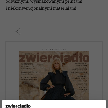
odważnymi, wysmakowanymi printami
i niekonwencjonalnymi materiałami.
AUTOPROMOCJA