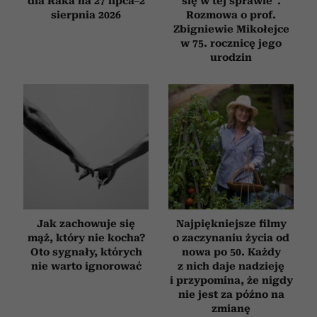
dla Raka na 27 lipca–2
się w tej sprawie”.
sierpnia 2026
Rozmowa o prof.
Zbigniewie Mikołejce
w 75. rocznicę jego
urodzin
Jak zachowuje się
Najpiękniejsze filmy
mąż, który nie kocha?
o zaczynaniu życia od
Oto sygnały, których
nowa po 50. Każdy
nie warto ignorować
z nich daje nadzieję
i przypomina, że nigdy
nie jest za późno na
zmianę