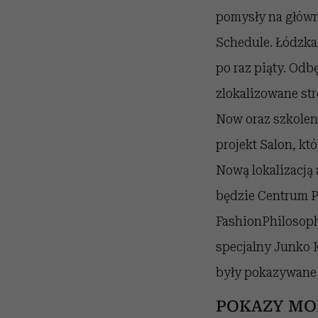
pomysły na główn
Schedule. Łódzka
po raz piąty. Od
zlokalizowane st
Now oraz szkoleni
projekt Salon, kt
Nową lokalizacją
będzie Centrum P
FashionPhilosoph
specjalny Junko K
były pokazywane 
POKAZY MO