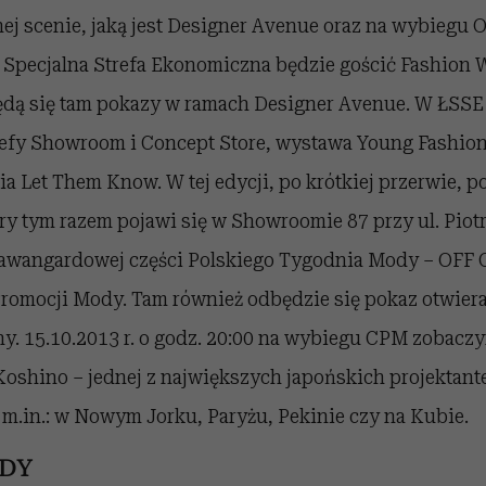
ej scenie, jaką jest Designer Avenue oraz na wybiegu 
 Specjalna Strefa Ekonomiczna będzie gościć Fashion 
będą się tam pokazy w ramach Designer Avenue. W ŁSSE
refy Showroom i Concept Store, wystawa Young Fashio
a Let Them Know. W tej edycji, po krótkiej przerwie, 
óry tym razem pojawi się w Showroomie 87 przy ul. Piot
 awangardowej części Polskiego Tygodnia Mody – OFF O
romocji Mody. Tam również odbędzie się pokaz otwiera
y. 15.10.2013 r. o godz. 20:00 na wybiegu CPM zobacz
oshino – jednej z największych japońskich projektantek
m.in.: w Nowym Jorku, Paryżu, Pekinie czy na Kubie.
DY