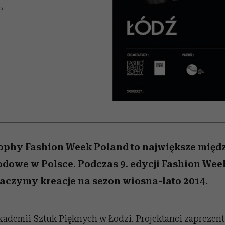
 5,
kwestie, o których wciąż
skutki dla związku i dla
Miller s. 5, odc. 6]
Raport Lyst ujaw
13
boimy się mówić
partnerki
najbardziej pożąd
ubrania i marki se
ophy Fashion Week Poland to największe mię
owe w Polsce. Podczas 9. edycji Fashion Week
baczymy kreacje na sezon wiosna-lato 2014.
ademii Sztuk Pięknych w Łodzi. Projektanci zaprezent