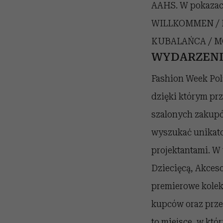
AAHS. W pokaza
WILLKOMMEN / 
KUBALAŃCA / M
WYDARZENI
Fashion Week Pola
dzięki którym prz
szalonych zakupó
wyszukać unikatow
projektantami. W 
Dziecięcą, Akceso
premierowe kolek
kupców oraz prz
to miejsce, w kt