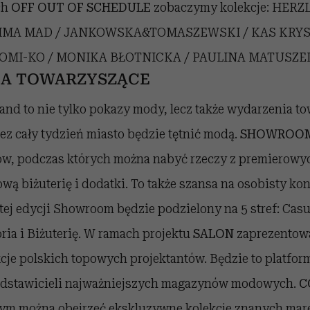
ch
OFF OUT OF SCHEDULE
zobaczymy kolekcje: HERZ
IMA MAD / JANKOWSKA&TOMASZEWSKI / KAS KRY
OMI-KO / MONIKA BŁOTNICKA / PAULINA MATUSZE
A TOWARZYSZĄCE
nd to nie tylko pokazy mody, lecz także wydarzenia t
ez cały tydzień miasto będzie tętnić modą.
SHOWROO
w, podczas których można nabyć rzeczy z premierowyc
ą biżuterię i dodatki. To także szansa na osobisty kon
tej edycji Showroom będzie podzielony na 5 stref: Casua
ria i Biżuterię. W ramach projektu
SALON
zaprezentow
cje polskich topowych projektantów. Będzie to platfor
edstawicieli najważniejszych magazynów modowych.
C
órym można obejrzeć ekskluzywne kolekcje znanych mare