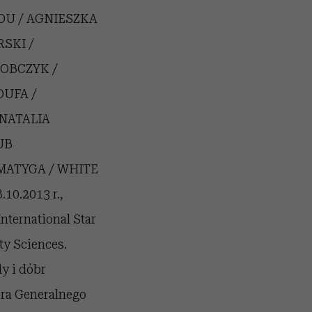
 POU / AGNIESZKA
SKI /
SOBCZYK /
OUFA /
NATALIA
UB
 MATYGA / WHITE
10.2013 r.,
nternational Star
y Sciences.
y i dóbr
ora Generalnego