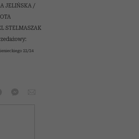
A JELIŃSKA /
ROTA
EL STELMASZAK
rzedażowy:
ienieckiego 22/24