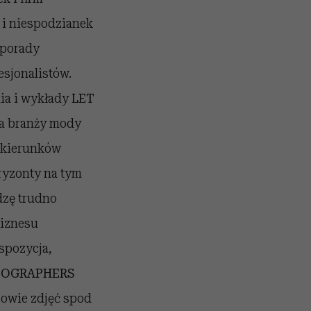
i i niespodzianek
 porady
esjonalistów.
ia i wykłady
LET
la branży mody
 kierunków
ryzonty na tym
dzę trudno
biznesu
spozycja,
TOGRAPHERS
owie zdjęć spod