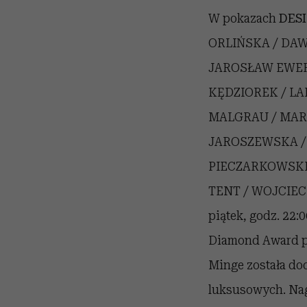
W pokazach
DES
ORLIŃSKA / DAW
JAROSŁAW EWERT
KĘDZIOREK / LA
MALGRAU / MAR
JAROSZEWSKA /
PIECZARKOWSKI 
TENT / WOJCIECH 
piątek, godz. 22:
Diamond Award pr
Minge została do
luksusowych. Nag