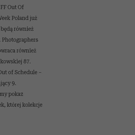
OFF Out Of
Week Poland już
 będą również
n Photographers
powraca również
rkowskiej 87.
ut of Schedule –
jący 9.
ymy pokaz
, której kolekcje