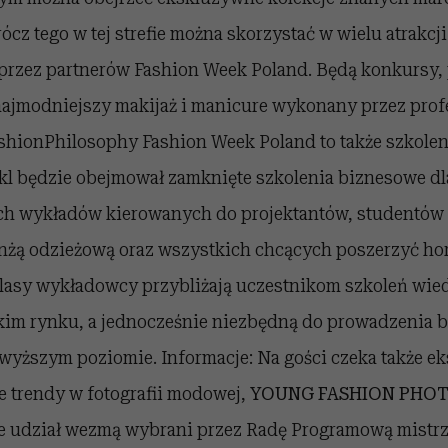
cz tego w tej strefie można skorzystać w wielu atrakcj
rzez partnerów Fashion Week Poland. Będą konkursy,
najmodniejszy makijaż i manicure wykonany przez prof
ashionPhilosophy Fashion Week Poland to także szkolen
ykl będzie obejmował zamknięte szkolenia biznesowe d
ych wykładów kierowanych do projektantów, studentów
nżą odzieżową oraz wszystkich chcących poszerzyć ho
klasy wykładowcy przybliżają uczestnikom szkoleń wie
kim rynku, a jednocześnie niezbędną do prowadzenia 
yższym poziomie. Informacje: Na gości czeka także ek
 trendy w fotografii modowej,
YOUNG FASHION PHO
e udział wezmą wybrani przez Radę Programową mistrz