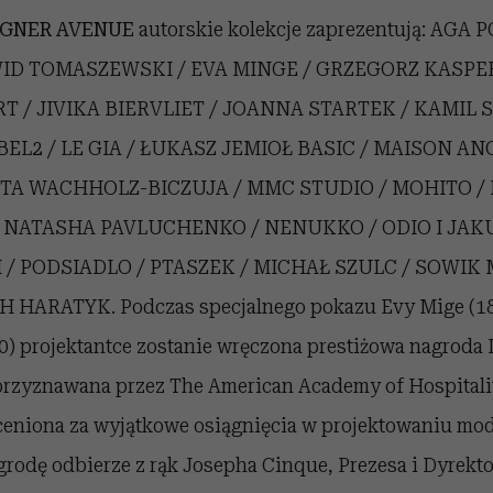
IGNER AVENUE
autorskie kolekcje zaprezentują: AGA
ID TOMASZEWSKI / EVA MINGE / GRZEGORZ KASPER
 / JIVIKA BIERVLIET / JOANNA STARTEK / KAMIL 
BEL2 / LE GIA / ŁUKASZ JEMIOŁ BASIC / MAISON AN
TA WACHHOLZ-BICZUJA / MMC STUDIO / MOHITO / 
 NATASHA PAVLUCHENKO / NENUKKO / ODIO I JAK
/ PODSIADLO / PTASZEK / MICHAŁ SZULC / SOWIK
HARATYK. Podczas specjalnego pokazu Evy Mige (18.
00) projektantce zostanie wręczona prestiżowa nagroda I
zyznawana przez The American Academy of Hospitalit
ceniona za wyjątkowe osiągnięcia w projektowaniu mod
rodę odbierze z rąk Josepha Cinque, Prezesa i Dyrekt