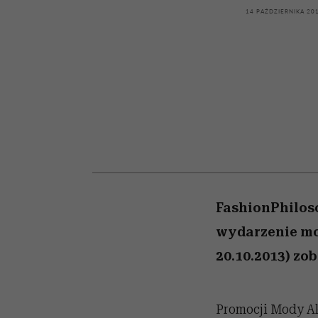
kawę z Kasią Miller”, s.
girls”
14 PAŹDZIERNIKA 20
odc. 7]
FashionPhilos
wydarzenie mod
20.10.2013) zo
Promocji Mody Ak