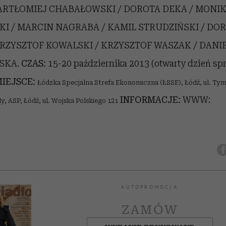
 BARTŁOMIEJ CHABAŁOWSKI / DOROTA DEKA / MONIK
I / MARCIN NAGRABA / KAMIL STRUDZIŃSKI / DO
KRZYSZTOF KOWALSKI / KRZYSZTOF WASZAK / DANI
SKA.
CZAS:
15-20 października 2013 (otwarty dzień sp
IEJSCE:
Łódzka Specjalna Strefa Ekonomiczna (ŁSSE), Łódź, ul. Tym
INFORMACJE:
WWW:
 ASP, Łódź, ul. Wojska Polskiego 121
AUTOPROMOCJA
ZAMÓW