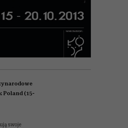
nił
relację z pieniędzmi
ane
zonu
dzynarodowe
 Poland (15-
ują swoje