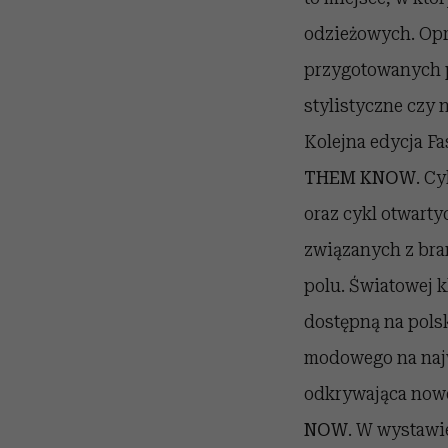
odzieżowych. Opró
przygotowanych p
stylistyczne czy 
Kolejna edycja F
THEM KNOW
. C
oraz cykl otwart
związanych z bra
polu. Światowej 
dostępną na pols
modowego na najw
odkrywająca nowe
NOW
. W wystawi