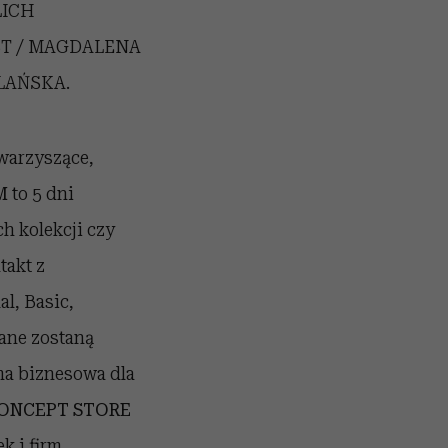
LICH
ST / MAGDALENA
LAŃSKA.
owarzyszące,
M
to 5 dni
h kolekcji czy
takt z
l, Basic,
ane zostaną
ma biznesowa dla
ONCEPT STORE
k i firm