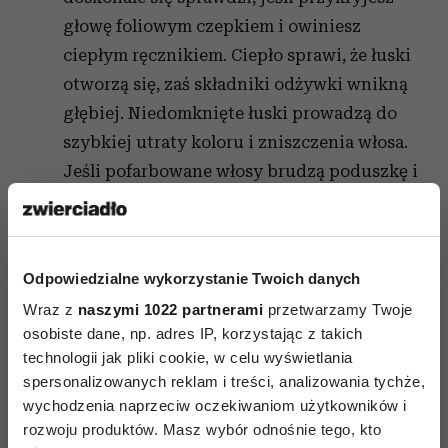
głowę foliowym czepkiem i owiniesz
ciepłym ręcznikiem. Ciepło sprawi, że łuski
otworzą się, zaś składniki odżywki wnikną
głębiej. Niedomknięte łuski prowadzą do
szybkiej utraty koloru i zniszczenia włosa.
Jeśli pofarbowane włosy brudzą poduszkę i
ręczniki lub kolor mocno wypłukuje się z
pasm to znak, że nie domknęłaś łusek.
Koniecznie musisz jak najszybciej użyć
Odpowiedzialne wykorzystanie Twoich danych
preparatu, który je domknie.
Wraz z
naszymi 1022 partnerami
przetwarzamy Twoje
Obecnie wiodące jest przekonanie, że nie należy
osobiste dane, np. adres IP, korzystając z takich
technologii jak pliki cookie, w celu wyświetlania
drastycznie zmieniać koloru włosów, powinien
spersonalizowanych reklam i treści, analizowania tychże,
on współgrać z karnacją skóry i tęczówka oka.
wychodzenia naprzeciw oczekiwaniom użytkowników i
Najlepiej, jeżeli fryzura delikatnie podkreśla
rozwoju produktów. Masz wybór odnośnie tego, kto