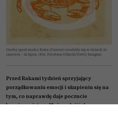
Osoby spod znaku Raka (Cancer) urodziły się w dniach 21
czerwca – 22 lipca. (Fot. Fototeca Gilardi/Getty Images)
Przed Rakami tydzień sprzyjający
porządkowaniu emocji i skupieniu się na
tym, co naprawdę daje poczucie
bezpieczeństwa. Możesz dojść do
ważnych wniosków dotyczących relacji,