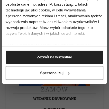
osobiste dane, np. adres IP, korzystając z takich
technologii jak pliki cookie, w celu wyświetlania
spersonalizowanych reklam i treści, analizowania tychże,
wychodzenia naprzeciw oczekiwaniom użytkowników i
rozwoju produktów. Masz wybór odnośnie tego, kto
używa Twoich danych i w jakich celach to robi.
Jeśli wyrazisz na to zgodę, chcielibyśmy również:
Gromadzić dane dotyczące Twojej lokalizacji
Zezwól na wszystkie
geograficznej z dokładnością nawet do kilku metrów
Identyfikować Twoje urządzenie, aktywnie
analizując charakteryzującego je zbiory danych
Spersonalizuj
(fingerprinting, czyli wirtualny odcisk palca)
Dowiedz się więcej odnośnie tego, jak Twoje osobiste
dane są przetwarzane oraz ustaw własne preferencje w
ZAMÓW
sekcji szczegółów
. W Deklaracji plików cookie możesz
WYDANIE DRUKOWANE
zmienić lub wycofać swoją zgodę w dowolnej chwili.