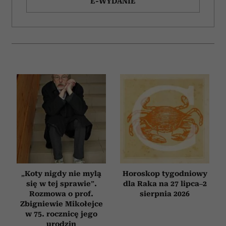
E-WYDANIE
Wykorzystujemy pliki cookie do spersonalizowania treści
i reklam, aby oferować funkcje społecznościowe i
analizować ruch w naszej witrynie. Informacje o tym, jak
korzystasz z naszej witryny, udostępniamy partnerom
społecznościowym, reklamowym i analitycznym.
Partnerzy mogą połączyć te informacje z innymi danymi
otrzymanymi od Ciebie lub uzyskanymi podczas
korzystania z ich usług.
„Koty nigdy nie mylą
Horoskop tygodniowy
się w tej sprawie”.
dla Raka na 27 lipca–2
Rozmowa o prof.
sierpnia 2026
Zbigniewie Mikołejce
w 75. rocznicę jego
urodzin