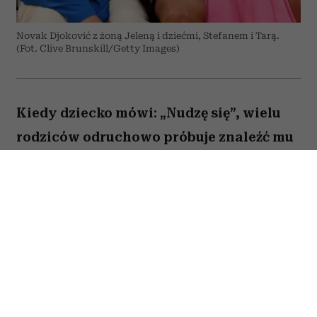
Novak Djoković z żoną Jeleną i dziećmi, Stefanem i Tarą.
(Fot. Clive Brunskill/Getty Images)
Kiedy dziecko mówi: „Nudzę się”, wielu
rodziców odruchowo próbuje znaleźć mu
jakieś zajęcie. Proponują wspólną
zabawę, podsuwają książkę albo
pozwalają włączyć bajkę. Novak Djoković
uważa jednak, że wcale nie trzeba
reagować w ten sposób. Jego zdaniem
nuda nie jest problemem, który należy jak
najszybciej rozwiązać. Przeciwnie. To