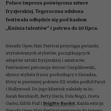
Polsce impreza poświęcona sztuce
fryzjerskiej. Tegoroczna odsłona
festiwalu odbędzie się pod hasłem
„Kuźnia talentów” i potrwa do 20 lipca.
Sieradz Open Hair Festival przyciąga gwiazdy,
utytułowanych stylistów, początkujących
adeptów sztuki fryzjerskiej i amatorów.
Festiwalowi patronuje Antoni Cierplikowski,
słynny stylista fryzur pochodzący z Sieradza,
który w pierwszej połowie XX wieku podbił Paryż
i Hollywood. Do jego klientek należały m.in.:
Sarah Bernhardt, Betty Davis, Pola Negri, Greta
Garbo, Edith Piaf i
Brigitte Bardot
.
Każda edycja
Sieradz Open Hair Festival nawiązuje do innego