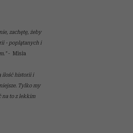
nie, zachętę, żeby
ii - poplątanych i
m."
- Misia
lość historii i
niejsze. Tylko my
 na to z lekkim