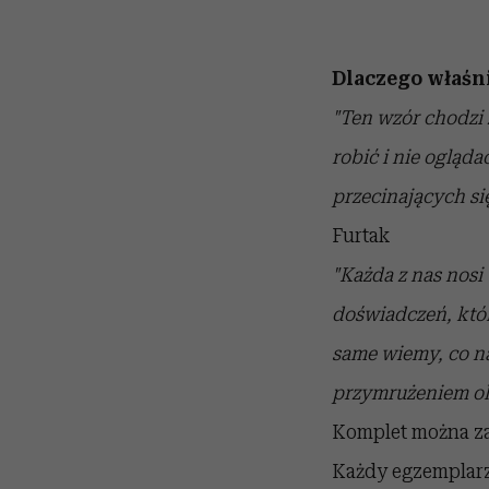
Dlaczego właśni
"Ten wzór chodzi z
robić i nie ogląda
przecinających si
Furtak
"Każda z nas nosi 
doświadczeń, które
same wiemy, co na
przymrużeniem o
Komplet można za
Każdy egzemplarz 