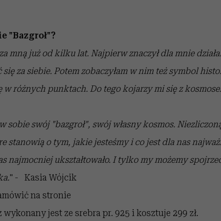
e "Bazgroł"?
a mną już od kilku lat. Najpierw znaczył dla mnie działa
ć się za siebie. Potem zobaczyłam w nim też symbol histor
ę w różnych punktach. Do tego kojarzy mi się z kosmose
w sobie swój "bazgroł", swój własny kosmos. Niezliczoną i
 stanowią o tym, jakie jesteśmy i co jest dla nas najważ
s najmocniej ukształtowało. I tylko my możemy spojrzeć
ka.
" - Kasia Wójcik
mówić na stronie
wykonany jest ze srebra pr. 925 i kosztuje 299 zł.