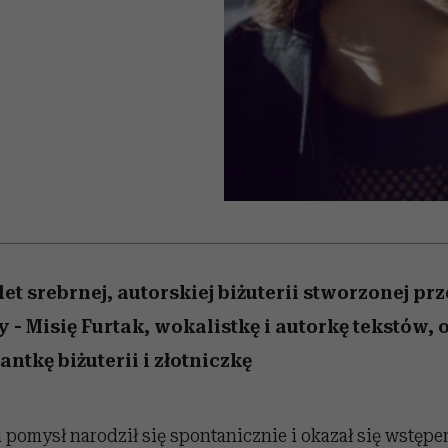
edź
 5,
przekraczają swoje granice
Wiemy, gdzie go kupić
Miller s. 5, odc. 6]
sezon jesień–zima 2
zaskakujący fawo
w seksie?
et srebrnej, autorskiej biżuterii stworzonej pr
 - Misię Furtak, wokalistkę i autorkę tekstów, 
antkę biżuterii i złotniczkę
 pomysł narodził się spontanicznie i okazał się wstępe