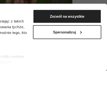
Zezwól na wszystkie
tając z takich
zowania tychże,
Spersonalizuj
ośnie tego, kto
o kilku metrów
 danych
łasne
ać swoją zgodę w
społecznościowe
amerapress/Forum)
dostępniamy