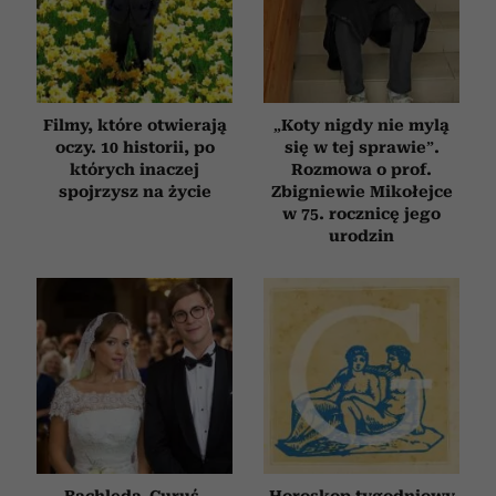
Filmy, które otwierają
„Koty nigdy nie mylą
oczy. 10 historii, po
się w tej sprawie”.
których inaczej
Rozmowa o prof.
spojrzysz na życie
Zbigniewie Mikołejce
w 75. rocznicę jego
urodzin
Bachleda-Curuś,
Horoskop tygodniowy