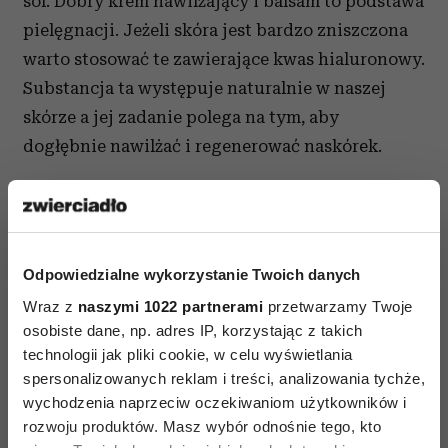
sól. Dobry krem nawilżający i balsam to podstawa
pielęgnacji. Jeżeli skóra jest bardzo zniszczona
warto stosować te zawierające kwas hialuronowy.
Substancja ta występuje naturalnie w naszej
skórze a jej zadanie polega na tym, aby
dogłębnie nawilżać i regenerować naskórek.
Pamiętajmy również o delikatnej skórze dłoni
i paznokciach, która wymaga od nas szczególnej
troski - regularnego manicure, kremu
Odpowiedzialne wykorzystanie Twoich danych
nawilżającego oraz peelingów i masek (co
najmniej raz w tygodniu).
Wraz z
naszymi 1022 partnerami
przetwarzamy Twoje
osobiste dane, np. adres IP, korzystając z takich
Ponadto chrońmy skórę i włosy przed
technologii jak pliki cookie, w celu wyświetlania
spersonalizowanych reklam i treści, analizowania tychże,
promieniowaniem UV, używając kremów
wychodzenia naprzeciw oczekiwaniom użytkowników i
z filtrem, odżywek oraz nośmy modne słomkowe
rozwoju produktów. Masz wybór odnośnie tego, kto
kapelusze.