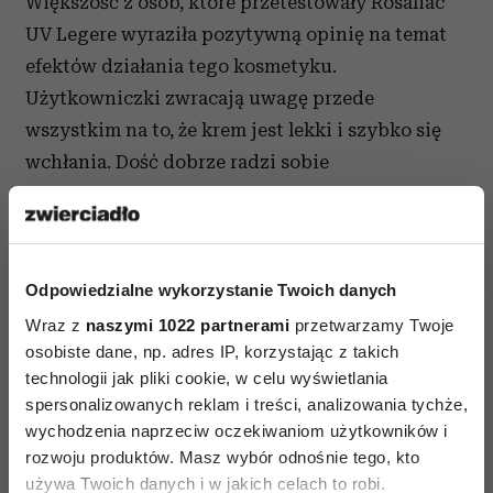
Większość z osób, które przetestowały Rosaliac
UV Legere wyraziła pozytywną opinię na temat
efektów działania tego kosmetyku.
Użytkowniczki zwracają uwagę przede
wszystkim na to, że krem jest lekki i szybko się
wchłania. Dość dobrze radzi sobie
z zaczerwienieniami na twarzy i stanowi
doskonałą bazę pod makijaż . Regularnie
stosowany sprawia, że cera jest lepiej nawilżona.
Według niektórych kobiet krem mógłby mieć
Odpowiedzialne wykorzystanie Twoich danych
wyższy filtr przeciwsłoneczny. To prawda,
Wraz z
naszymi 1022 partnerami
przetwarzamy Twoje
osobiste dane, np. adres IP, korzystając z takich
ponieważ SPF 15 nie zapewnia dostatecznej
technologii jak pliki cookie, w celu wyświetlania
ochrony osobom, które mają bardzo jasną skórę,
spersonalizowanych reklam i treści, analizowania tychże,
trudno opalającą się i skłonną do poparzeń.
wychodzenia naprzeciw oczekiwaniom użytkowników i
Jeżeli masz taką właśnie skórę, to latem po
rozwoju produktów. Masz wybór odnośnie tego, kto
nałożeniu kremu Rosaliac UV Legere, zastosuj
używa Twoich danych i w jakich celach to robi.