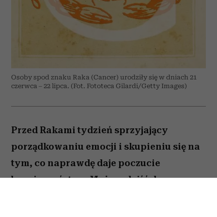
Osoby spod znaku Raka (Cancer) urodziły się w dniach 21
czerwca – 22 lipca. (Fot. Fototeca Gilardi/Getty Images)
Przed Rakami tydzień sprzyjający
porządkowaniu emocji i skupieniu się na
tym, co naprawdę daje poczucie
bezpieczeństwa. Możesz dojść do
ważnych wniosków dotyczących relacji,
pracy lub planów na najbliższe miesiące.