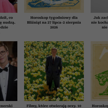
ził, co
Horoskop tygodniowy dla
Jak zac
ię nudzą.
Bliźniąt na 27 lipca–2 sierpnia
nie koch
ędzie
2026
nie
h
znerski
Filmy, które otwierają oczy. 10
Horosko