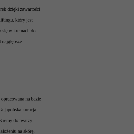
ek dzięki zawartości
ftingu, który jest
o się w kremach do
 najgłębsze
opracowana na bazie
a japońska kuracja
 Kremy do twarzy
łożeniu na skórę.