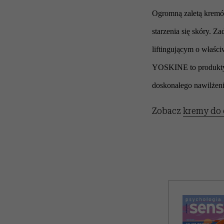
Ogromną zaletą kremó
starzenia się skóry. 
liftingującym o właśc
YOSKINE to produkty d
doskonałego nawilżeni
Zobacz
kremy do 