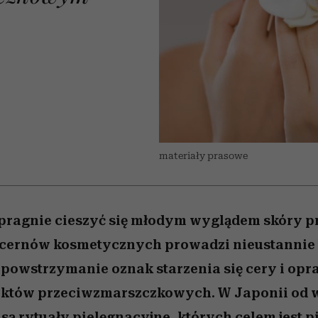
edź
 5,
j
Wiemy, gdzie go kupić
Miller s. 5, odc. 6]
niż się wydaje
sezon jesień–zima 2
materiały prasowe
pragnie cieszyć się młodym wyglądem skóry pr
oncernów kosmetycznych prowadzi nieustannie
 powstrzymanie oznak starzenia się cery i op
uktów przeciwzmarszczkowych. W Japonii od w
ą rytuały pielęgnacyjne, których celem jest p