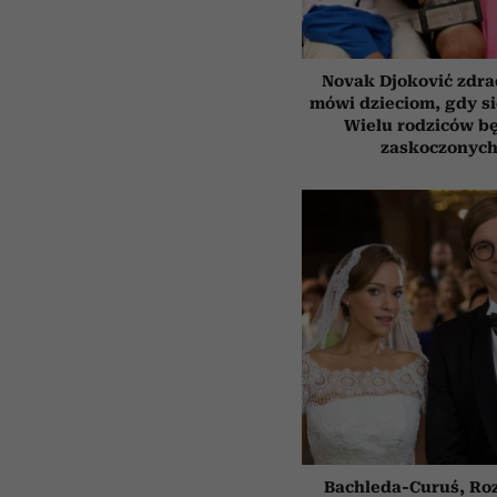
Novak Djoković zdrad
mówi dzieciom, gdy s
Wielu rodziców b
zaskoczonyc
Bachleda-Curuś, Ro