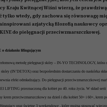
cy Kraju Kwitnącej Wiśni wierzą, że prawdziw
ć tylko wtedy, gdy zachowa się równowagę mi
 Zainspirowani azjatycką filozofią naukowcy op
KINE do pielęgnacji przeciwzmarszczkowej.
 działaniu lifingującym
rzełomową metodę pielęgnacji skóry – IN-YO TECHNOLOGY, która op
 skóry (IN’DETOX) oraz bezpośrednim dostarczaniu do naskórka sk
ewnia efekt odmładzający. Do pielęgnacji przeciwzmarszczkowej 
EI LIFTING przeznaczoną dla kobiet po 40. roku życia. W skład serii
y krem przeciwzmarszczkowy na dzień i dla kobiet 50+ i 60+, krem po
 liftingujący oraz świetne 3 weekendowe
, które można stosować wieczo