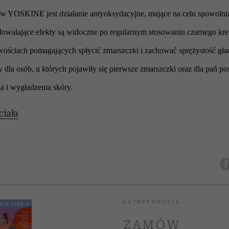
w YOSKINE jest działanie antyoksydacyjne, mające na celu spowolni
Zadowalające efekty są widoczne po regularnym stosowaniu czarnego k
iwościach pomagających spłycić zmarszczki i zachować sprężystość gł
la osób, u których pojawiły się pierwsze zmarszczki oraz dla pań p
a i wygładzenia skóry.
ciała
AUTOPROMOCJA
ZAMÓW