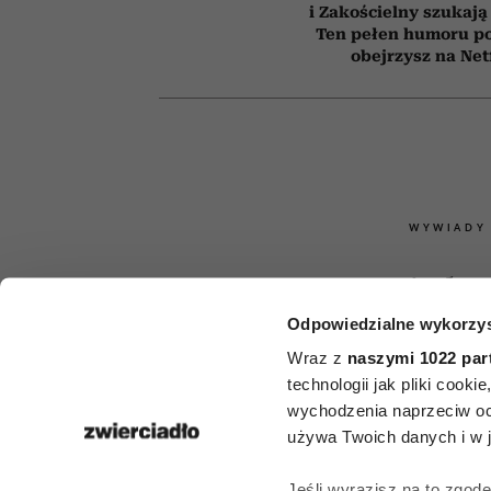
i Zakościelny szukają
Ten pełen humoru pol
obejrzysz na Net
WYWIADY
„Koty nigdy 
Odpowiedzialne wykorzys
się w tej sp
Wraz z
naszymi 1022 par
Rozmowa o
technologii jak pliki cook
wychodzenia naprzeciw oc
Zbigniewie M
używa Twoich danych i w ja
Jeśli wyrazisz na to zgod