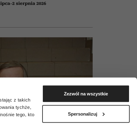
lipca–2 sierpnia 2026
Zezwól na wszystkie
tając z takich
zowania tychże,
Spersonalizuj
ośnie tego, kto