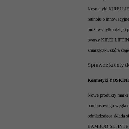
Kosmetyki KIREI LIFTI
retinolu o innowacyjnej
możliwy tylko dzięki 
twarzy KIREI LIFTING.
zmarszczki, skóra staje
Sprawdź
kremy d
Kosmetyki YOSKINE 
Nowe produkty marki
bambusowego węgla drz
odmładzająca składa s
BAMBOO-SEI INTENSE z