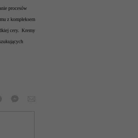
anie procesów
remu z kompleksem
adkiej cery. Kremy
oszukujących