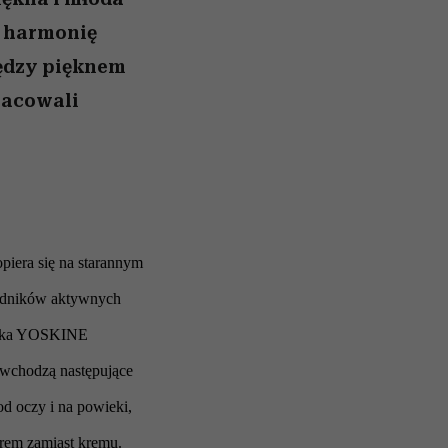
ą harmonię
ędzy pięknem
racowali
iera się na starannym
ładników aktywnych
marka YOSKINE
 wchodzą następujące
d oczy i na powieki,
rem zamiast kremu.