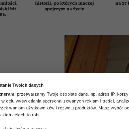
 miłości.
historii, po których inaczej
na 27 
ski hit
spojrzysz na życie
flix
nie mylą
tanie Twoich danych
rawie”.
tnerami
przetwarzamy Twoje osobiste dane, np. adres IP, korzys
 prof.
ie, w celu wyświetlania spersonalizowanych reklam i treści, anali
zekiwaniom użytkowników i rozwoju produktów. Masz wybór odn
ikołejce
kich celach to robi.
ę, chcielibyśmy również: