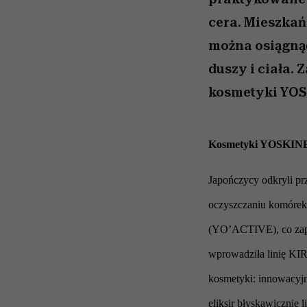
cera. Mieszkań
można osiągną
duszy i ciała.
kosmetyki YOS
Kosmetyki YOSKINE o
Japończycy odkryli p
oczyszczaniu komórek
(YO’ACTIVE), co zap
wprowadziła linię KIR
kosmetyki: innowacyjn
eliksir błyskawicznie