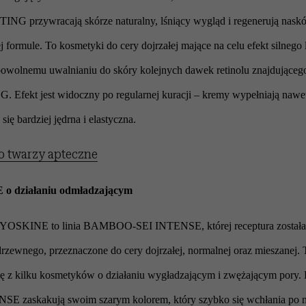
NG przywracają skórze naturalny, lśniący wygląd i regenerują naskór
 formule. To kosmetyki do cery dojrzałej mające na celu efekt silnego li
powolnemu uwalnianiu do skóry kolejnych dawek retinolu znajdująceg
 Efekt jest widoczny po regularnej kuracji – kremy wypełniają nawet
 się bardziej jędrna i elastyczna.
o twarzy apteczne
o działaniu odmładzającym
 YOSKINE to linia BAMBOO-SEI INTENSE, której receptura została 
ewnego, przeznaczone do cery dojrzałej, normalnej oraz mieszanej. T
ię z kilku kosmetyków o działaniu wygładzającym i zwężającym pory.
askakują swoim szarym kolorem, który szybko się wchłania po na