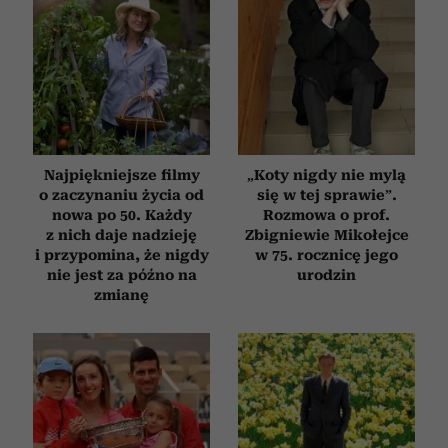
Najpiękniejsze filmy
„Koty nigdy nie mylą
o zaczynaniu życia od
się w tej sprawie”.
nowa po 50. Każdy
Rozmowa o prof.
z nich daje nadzieję
Zbigniewie Mikołejce
i przypomina, że nigdy
w 75. rocznicę jego
nie jest za późno na
urodzin
zmianę