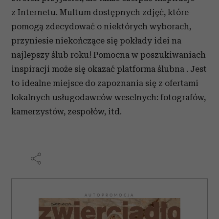
analizować ruch w naszej witrynie. Informacje o tym, jak
z Internetu. Multum dostępnych zdjęć, które
korzystasz z naszej witryny, udostępniamy partnerom
pomogą zdecydować o niektórych wyborach,
społecznościowym, reklamowym i analitycznym.
przyniesie niekończące się pokłady idei na
Partnerzy mogą połączyć te informacje z innymi danymi
najlepszy ślub roku! Pomocna w poszukiwaniach
otrzymanymi od Ciebie lub uzyskanymi podczas
korzystania z ich usług.
inspiracji może się okazać platforma ślubna . Jest
to idealne miejsce do zapoznania się z ofertami
lokalnych usługodawców weselnych: fotografów,
kamerzystów, zespołów, itd.
AUTOPROMOCJA