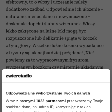
efektowny, to o włosy i uczesanie należy
dodatkowo zadbać. Odpowiednie ich ułożenie –
naturalne, nienachlane i niewymuszone –
doskonale dopełni ślubny wizerunek. Włosy
lekko zakręcone na luźne loki mogą być
rozpuszczone lub delikatnie spięte w koczek
z tyłu głowy. Wszelkie luźne kosmki wypadające
z fryzury są jak najbardziej pożądane! „Nie”
powiemy za to wypracowanym fryzurom,
wyczesanym koczkom czy misternie układanym
konstrukcjom na głowie.
Odpowiedzialne wykorzystanie Twoich danych
Wraz z
naszymi 1022 partnerami
przetwarzamy Twoje
osobiste dane, np. adres IP, korzystając z takich