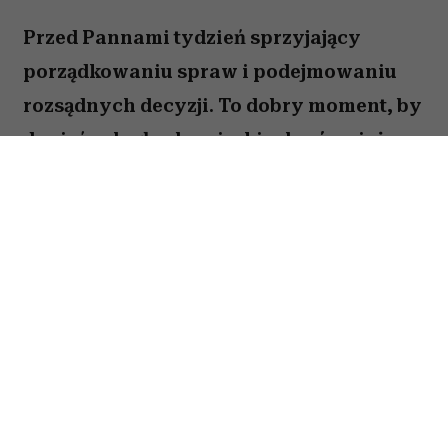
Przed Pannami tydzień sprzyjający
porządkowaniu spraw i podejmowaniu
rozsądnych decyzji. To dobry moment, by
dopiąć zaległe obowiązki, ale również
zastanowić się, które z nich naprawdę są
warte twojej energii. Nie wszystko musisz
zrobić od razu. Sprawdź, co gwiazdy
przygotowały dla Panny na okres od 27
lipca do 2 sierpnia 2026 roku.
Spis treści: