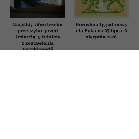
Książki, które trzeba
Horoskop tygodniowy
przeczytać przed
dla Byka na 27 lipca–2
śmiercią. 5 tytułów
sierpnia 2026
z zestawienia
Encyklopedii
Britannica
HOROSKOP
Horoskop tygodniowy dla Raka na 27
lipca–2 sierpnia 2026
27 LIPCA 2026