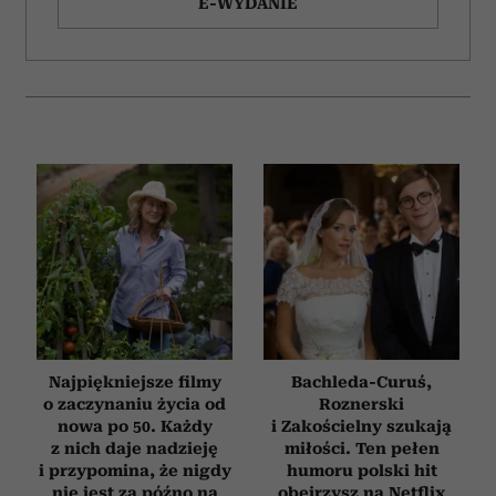
E-WYDANIE
Najpiękniejsze filmy
Bachleda-Curuś,
o zaczynaniu życia od
Roznerski
nowa po 50. Każdy
i Zakościelny szukają
z nich daje nadzieję
miłości. Ten pełen
i przypomina, że nigdy
humoru polski hit
nie jest za późno na
obejrzysz na Netflix