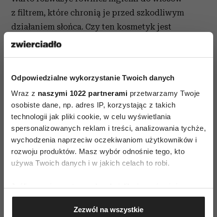
z filtrem, które chronią je przed szkodliwym
działaniem słońca. Czy ten kosmetyk jest
niezbędny? Na pewno przydaje się, kiedy jesteś
wystawiona przez dłuższy czas na działanie
słońca, a zależy ci, aby po wakacjach włosy nie
Odpowiedzialne wykorzystanie Twoich danych
były suche i zniszczone.
Wraz z
naszymi 1022 partnerami
przetwarzamy Twoje
osobiste dane, np. adres IP, korzystając z takich
technologii jak pliki cookie, w celu wyświetlania
spersonalizowanych reklam i treści, analizowania tychże,
Krem pod oczy
wychodzenia naprzeciw oczekiwaniom użytkowników i
rozwoju produktów. Masz wybór odnośnie tego, kto
Nie zapominaj również o delikatnej skórze pod
używa Twoich danych i w jakich celach to robi.
oczami. Wymaga ona specjalnego traktowania,
więc zawsze na wyjazdach miej ze sobą choćby
Jeśli wyrazisz na to zgodę, chcielibyśmy również:
niewielką ilość kremu. W drogeriach możesz bez
Gromadzić dane dotyczące Twojej lokalizacji
problemu znaleźć pojemniczki na swoje ulubione
Zezwól na wszystkie
geograficznej z dokładnością nawet do kilku metrów