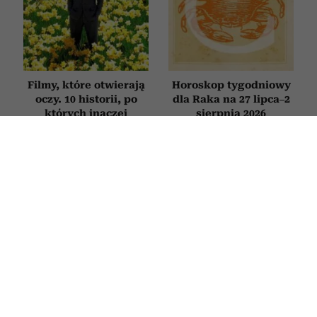
Filmy, które otwierają
Horoskop tygodniowy
oczy. 10 historii, po
dla Raka na 27 lipca–2
których inaczej
sierpnia 2026
spojrzysz na życie
HOROSKOP
Horoskop tygodniowy dla Panny na
27 lipca–2 sierpnia 2026
27 LIPCA 2026