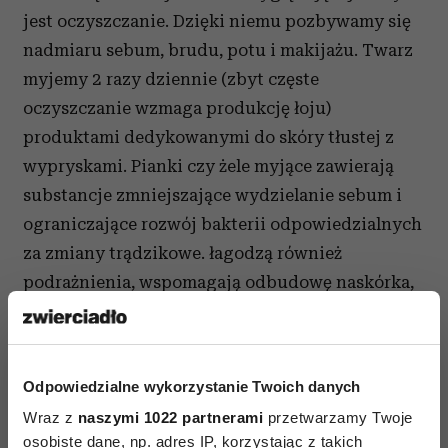
jest oczyszczanie. Dzięki niemu pozbywamy się
nadmiaru sebum, brudu, potu i makijażu. Twarz
myjemy 2 razy dziennie (zbyt częste
oczyszczanie wzmaga produkcję łoju)
produktami dedykowanymi do skóry tłustej z
wypryskami. Pianki czy żele myjące zawierają
substancje zmniejszające wydzielanie sebum i
ograniczające rozwój bakterii odpowiedzialnych
za zmiany trądzikowe. łagodzą również
podrażnienia, wspomagają odbudowę naskórka,
zapewniając mu odpowiednie nawilżenie i
wspierają utrzymanie równowagi kwasowo-
zasadowej skóry. Do oczyszczania wybieramy
Odpowiedzialne wykorzystanie Twoich danych
więc produkty łagodne, a zarazem skutecznie
Wraz z
naszymi 1022 partnerami
przetwarzamy Twoje
usuwające zanieczyszczenia. Unikamy mydeł
osobiste dane, np. adres IP, korzystając z takich