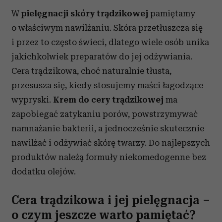
i reklam, aby oferować funkcje społecznościowe i
W
pielęgnacji skóry trądzikowej
pamiętamy
analizować ruch w naszej witrynie. Informacje o tym, jak
o właściwym nawilżaniu. Skóra przetłuszcza się
korzystasz z naszej witryny, udostępniamy partnerom
społecznościowym, reklamowym i analitycznym.
i przez to często świeci, dlatego wiele osób unika
Partnerzy mogą połączyć te informacje z innymi danymi
jakichkolwiek preparatów do jej odżywiania.
otrzymanymi od Ciebie lub uzyskanymi podczas
Cera trądzikowa, choć naturalnie tłusta,
korzystania z ich usług.
przesusza się, kiedy stosujemy maści łagodzące
wypryski.
Krem do cery trądzikowej
ma
zapobiegać zatykaniu porów, powstrzymywać
namnażanie bakterii, a jednocześnie skutecznie
nawilżać i odżywiać skórę twarzy. Do najlepszych
produktów należą formuły niekomedogenne bez
dodatku olejów.
Cera trądzikowa i jej pielęgnacja –
o czym jeszcze warto pamiętać?