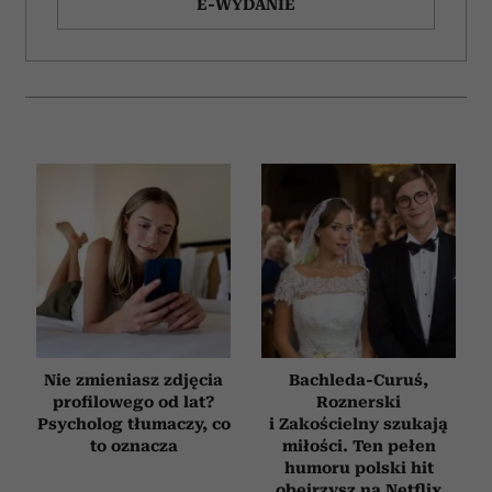
E-WYDANIE
Nie zmieniasz zdjęcia
Bachleda-Curuś,
profilowego od lat?
Roznerski
Psycholog tłumaczy, co
i Zakościelny szukają
to oznacza
miłości. Ten pełen
humoru polski hit
obejrzysz na Netflix