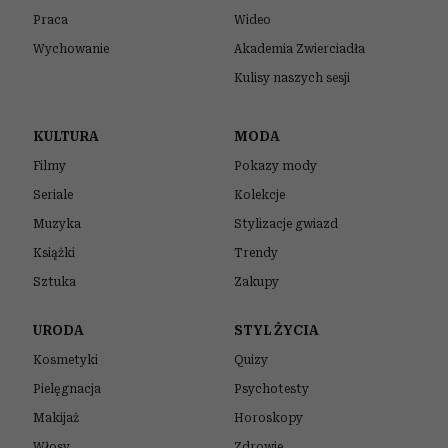
Praca
Wideo
Wychowanie
Akademia Zwierciadła
Kulisy naszych sesji
KULTURA
MODA
Filmy
Pokazy mody
Seriale
Kolekcje
Muzyka
Stylizacje gwiazd
Książki
Trendy
Sztuka
Zakupy
URODA
STYL ŻYCIA
Kosmetyki
Quizy
Pielęgnacja
Psychotesty
Makijaż
Horoskopy
Włosy
Zdrowie