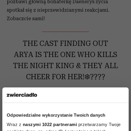
pozbawi główną bohaterkę Daenerys życia
spotkał się z nieprzewidzianymi reakcjami.
Zobaczcie sami!
THE CAST FINDING OUT
ARYA IS THE ONE WHO KILLS
THE NIGHT KING & THEY ALL
CHEER FOR HER!❄️????
— ✨JESSICA✨
(@Scavenger_Jess)
Odpowiedzialne wykorzystanie Twoich danych
Wraz z
naszymi 1022 partnerami
przetwarzamy Twoje