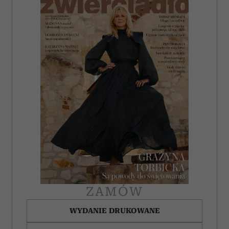
i reklam, aby oferować funkcje społecznościowe i
analizować ruch w naszej witrynie. Informacje o tym, jak
korzystasz z naszej witryny, udostępniamy partnerom
społecznościowym, reklamowym i analitycznym.
Partnerzy mogą połączyć te informacje z innymi danymi
otrzymanymi od Ciebie lub uzyskanymi podczas
korzystania z ich usług.
ZAMÓW
WYDANIE DRUKOWANE