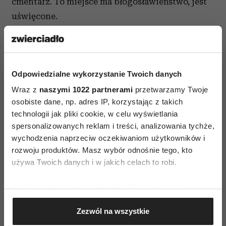
cmentarz. To miejsce ma błogosławieństwo, jest
uświęcone.
Maorysi czczą przodków,
są obecni w ich
codziennym życiu. Zdjęcia dziadków i babć
wiszą z jakiegoś powodu. W każdym rytuale
Odpowiedzialne wykorzystanie Twoich danych
maoryskim modlisz się do nich: przyjdźcie,
Wraz z
naszymi 1022 partnerami
przetwarzamy Twoje
bądźcie, pomagajcie. I pomagają. Przede
osobiste dane, np. adres IP, korzystając z takich
wszystkim w uświadomieniu wzorców
technologii jak pliki cookie, w celu wyświetlania
spersonalizowanych reklam i treści, analizowania tychże,
rodzinnych, które powtarzamy lub z którymi
wychodzenia naprzeciw oczekiwaniom użytkowników i
mamy konflikt. - Po przyjeździe z Nowej Zelandii
rozwoju produktów. Masz wybór odnośnie tego, kto
najtrudniejsze było zaaplikowanie koncepcji
używa Twoich danych i w jakich celach to robi.
świętości w życiu, w którym nie miejsca na
rytuały - mówi Anna Zielińska. - Nie modlimy się,
Jeśli wyrazisz na to zgodę, chcielibyśmy również:
nie błogosławimy posiłków. Mówię to
Gromadzić dane dotyczące Twojej lokalizacji
Zezwól na wszystkie
geograficznej z dokładnością nawet do kilku metrów
w oderwaniu od jakiejkolwiek religii, chodzi mi
Identyfikować Twoje urządzenie, aktywnie