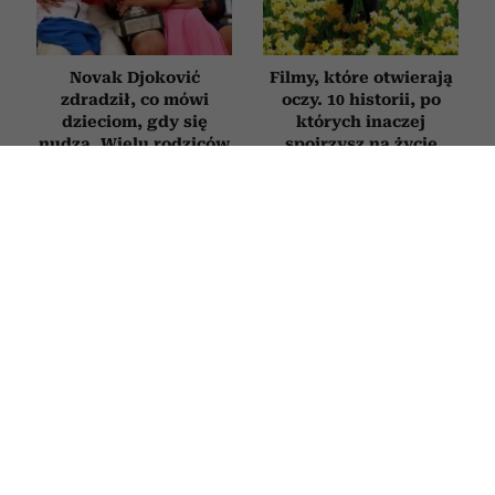
Novak Djoković
Filmy, które otwierają
zdradził, co mówi
oczy. 10 historii, po
dzieciom, gdy się
których inaczej
nudzą. Wielu rodziców
spojrzysz na życie
będzie zaskoczonych
RELACJE
Jak zachowuje się mąż, który nie
kocha? Oto sygnały, których nie warto
ignorować
30 CZERWCA 2026
PATRYCJA KLIKOWSKA