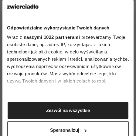
Odpowiedzialne wykorzystanie Twoich danych
Wraz z
naszymi 1022 partnerami
przetwarzamy Twoje
osobiste dane, np. adres IP, korzystając z takich
technologii jak pliki cookie, w celu wyświetlania
spersonalizowanych reklam i treści, analizowania tychże,
ZAMÓW
wychodzenia naprzeciw oczekiwaniom użytkowników i
rozwoju produktów. Masz wybór odnośnie tego, kto
WYDANIE DRUKOWANE
używa Twoich danych i w jakich celach to robi.
E-WYDANIE
Jeśli wyrazisz na to zgodę, chcielibyśmy również:
Gromadzić dane dotyczące Twojej lokalizacji
Zezwól na wszystkie
geograficznej z dokładnością nawet do kilku metrów
Identyfikować Twoje urządzenie, aktywnie
analizując charakteryzującego je zbiory danych
Spersonalizuj
(fingerprinting, czyli wirtualny odcisk palca)