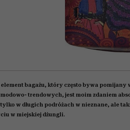
 5,
osób, które biorą na siebie za
powinien znać odpowiedź
Wiemy, gdzie go kupić
Miller s. 5, odc. 6]
sezon jesień–zima 2
mężczyzna jest mn
dużo
reaktywny”
 element bagażu, który często bywa pomijany 
 modowo- trendowych, jest moim zdaniem abso
 tylko w długich podróżach w nieznane, ale tak
iu w miejskiej dżungli.