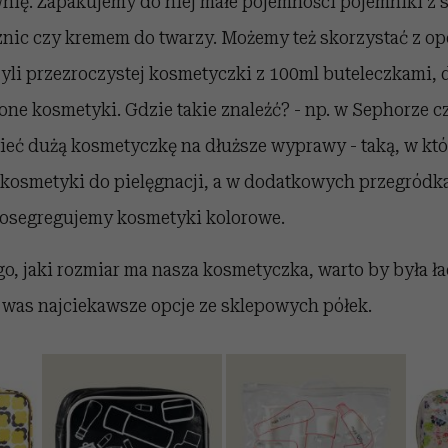
ownię. Zapakujemy do niej małe pojemności pojemniki 
nic czy kremem do twarzy. Możemy też skorzystać z op
yli przezroczystej kosmetyczki z 100ml buteleczkami, 
one kosmetyki. Gdzie takie znaleźć? - np. w Sephorze 
ieć dużą kosmetyczkę na dłuższe wyprawy - taką, w kt
osmetyki do pielęgnacji, a w dodatkowych przegródk
osegregujemy kosmetyki kolorowe.
go, jaki rozmiar ma nasza kosmetyczka, warto by była ła
 was najciekawsze opcje ze sklepowych półek.