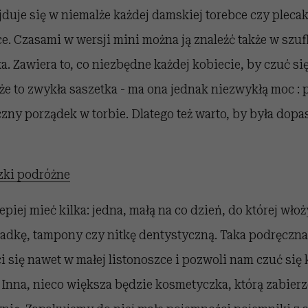
uje się w niemalże każdej damskiej torebce czy plecak
e. Czasami w wersji mini można ją znaleźć także w szu
. Zawiera to, co niezbędne każdej kobiecie, by czuć si
e to zwykła saszetka - ma ona jednak niezwykłą moc : 
czny porządek w torbie. Dlatego też warto, by była dop
zki podróżne
piej mieć kilka: jedna, małą na co dzień, do której wło
adkę, tampony czy nitkę dentystyczną. Taka podręczn
 się nawet w małej listonoszce i pozwoli nam czuć si
 Inna, nieco większa będzie kosmetyczka, którą zabier