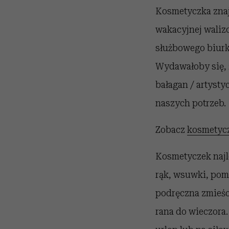
Kosmetyczka znajd
wakacyjnej walizc
służbowego biurka
Wydawałoby się, ż
bałagan / artysty
naszych potrzeb.
Zobacz
kosmetyc
Kosmetyczek najle
rąk, wsuwki, pom
podręczna zmieści
rana do wieczora.