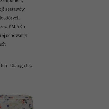
z szamponem,
cji zestawów
do których
czy w EMPiKu.
órej schowamy
ach
dna. Dlatego też