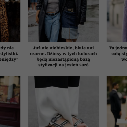
gdy nie
Już nie niebieskie, białe ani
Ta jedna
tylistki.
czarne. Dżinsy w tych kolorach
całą st
ieniędzy”
będą niezastąpioną bazą
wc
stylizacji na jesień 2026