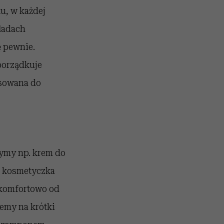
u, w każdej
fladach
ę pewnie.
porządkuje
asowana do
żymy np. krem do
a kosmetyczka
ę komfortowo od
zemy na krótki