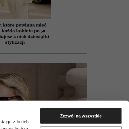
y, które powinna mieć
e każda kobieta po 50-
ujesz z nich dziesiątki
stylizacji
Zezwól na wszystkie
tając z takich
zowania tychże,