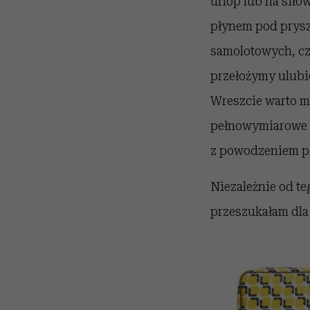
urlop lub na sił
płynem pod prysz
samolotowych, cz
przełożymy ulubi
Wreszcie warto m
pełnowymiarowe k
z powodzeniem p
Niezależnie od te
przeszukałam dla