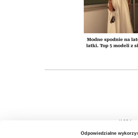
Modne spodnie na lato
latki. Top 5 modeli z 
MODA
Odpowiedzialne wykorzys