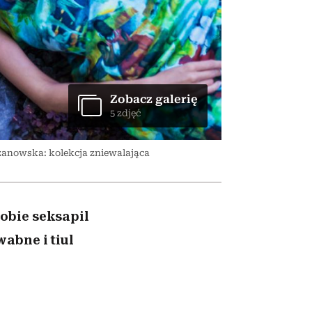
nił
relację z pieniędzmi
ane
zonu
Zobacz galerię
5 zdjęć
żanowska: kolekcja zniewalająca
obie seksapil
abne i tiul