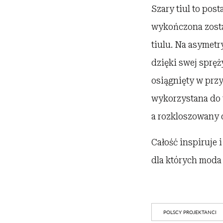
Szary tiul to pos
wykończona zosta
tiulu. Na asymet
dzięki swej spręż
osiągnięty w prz
wykorzystana do t
a rozkloszowany d
Całość inspiruje 
dla których moda 
POLSCY PROJEKTANCI