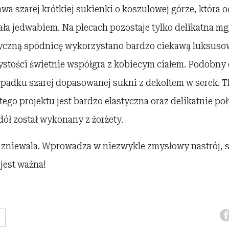
tawa szarej krótkiej sukienki o koszulowej górze, która 
ła jedwabiem. Na plecach pozostaje tylko delikatna mg
ryczną spódnicę wykorzystano bardzo ciekawą luksusow
ystości świetnie współgra z kobiecym ciałem. Podobny e
ypadku szarej dopasowanej sukni z dekoltem w serek. 
ego projektu jest bardzo elastyczna oraz delikatnie po
ół został wykonany z żorżety.
i zniewala. Wprowadza w niezwykle zmysłowy nastrój, s
jest ważna!