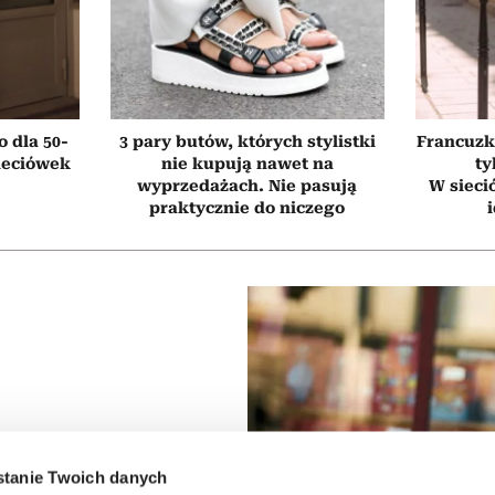
 dla 50-
3 pary butów, których stylistki
Francuzk
sieciówek
nie kupują nawet na
ty
wyprzedażach. Nie pasują
W sieci
praktycznie do niczego
tanie Twoich danych