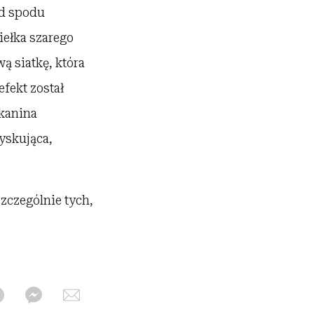
od spodu
iełka szarego
ą siatkę, która
fekt został
Tkanina
łyskująca,
zczególnie tych,