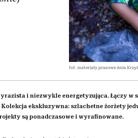
 5,
kwestie, o których wciąż
skutki dla związku i dla
Miller s. 5, odc. 6]
Raport Lyst ujaw
boimy się mówić
partnerki
najbardziej pożąd
ubrania i marki se
fot. materiały prasowe Ania Krzy
yrazista i niezwykle energetyzująca. Łączy w s
. Kolekcja ekskluzywna: szlachetne żorżety jedw
projekty są ponadczasowe i wyrafinowane.