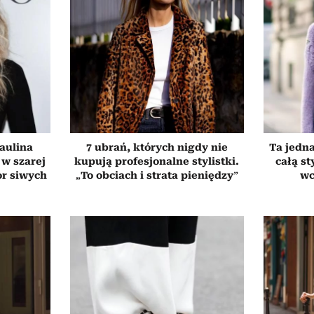
aulina
7 ubrań, których nigdy nie
Ta jedna
 w szarej
kupują profesjonalne stylistki.
całą st
or siwych
„To obciach i strata pieniędzy”
wc