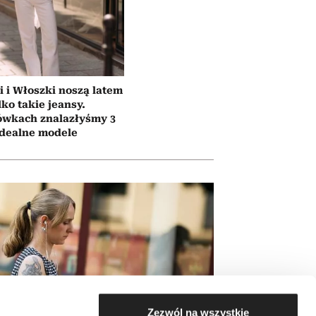
i i Włoszki noszą latem
lko takie jeansy.
ówkach znalazłyśmy 3
idealne modele
Zezwól na wszystkie