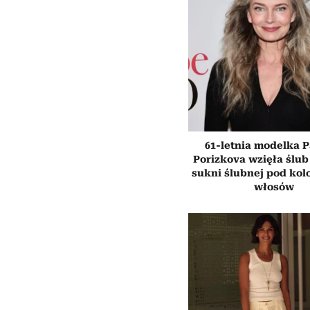
61-letnia modelka P
Porizkova wzięła ślub
sukni ślubnej pod kol
włosów