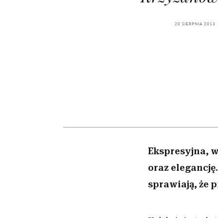
kawę z Kasią Miller”, s.
girls”
odc. 7]
20 SIERPNIA 2013
Ekspresyjna, w
oraz elegancję
sprawiają, że 