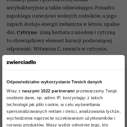
antybakteryjnie a także odświeżająco. Ponadto
zapobiega rozwojowi wolnych rodników, a jego
zapach dodaje energii zwłaszcza w letnie, upalne
dni.
Cytryna
- zimą herbata z miodem i cytryną
to obowiązkowy element kuracji podnoszącej
odporność. Witamina C, zawarta w cytrynie,
zapobiega działaniu wolnych rodników
i wzmacnia naczynia krwionośne. Kwas
cytrynowy odświeża, tonizuje i oczyszcza skórę.
Flawonoidy zapobiegają przedwczesnemu
Odpowiedzialne wykorzystanie Twoich danych
starzeniu się skóry, a fitohormony dbają, by była
Wraz z
naszymi 1022 partnerami
przetwarzamy Twoje
osobiste dane, np. adres IP, korzystając z takich
jędrna i napięta. Cytryna działa również
technologii jak pliki cookie, w celu wyświetlania
znakomicie na włosy, dodaje im blasku, reguluje
spersonalizowanych reklam i treści, analizowania tychże,
aktywność gruczołów łojowych, a także
wychodzenia naprzeciw oczekiwaniom użytkowników i
wzmacnia włosy łamliwe i pozbawione energii.
rozwoju produktów. Masz wybór odnośnie tego, kto