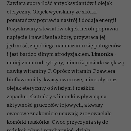
Zawiera sporą ilość antyoksydantów i olejek
eteryczny. Olejek wyciskany ze skórki
pomarańczy poprawia nastrój i dodaje energii.
Pozyskiwany z kwiatów olejek neroli poprawia
napięcie i nawilżenie skóry, przywraca jej
jędrność, zapobiega namnażaniu się patogenów
i jest bardzo silnym afrodyzjakiem.
Limonka
-
mniej znana od cytryny, mimo iż posiada większą
dawkę witaminy C. Oprócz witamin C zawiera
bioflawonoidy, kwasy owocowe, minerały oraz
olejek eteryczny o świeżym i rześkim
zapachu. Ekstrakty z limonki wpływają na
aktywność gruczołów łojowych, a kwasy
owocowe znakomicie usuwają zrogowaciałe
komórki naskórka. Owoc przyczynia się do
redukcji plam i przebarwień, działa