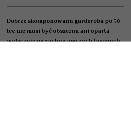
Dobrze skomponowana garderoba po 50-
tce nie musi być obszerna ani oparta
wyłącznie na zachowawczych fasonach.
Wystarczy kilka odpowiednio dobranych
elementów, aby codzienne stylizacje
wyglądały nowocześnie, elegancko i
pasowały do wielu okazji. Stylistki
szczególnie polecają pięć rzeczy, które
mogą całkowicie odmienić zawartość
szafy.