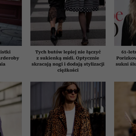
listki
Tych butów lepiej nie łączyć
61-le
arderoby
z sukienką midi. Optycznie
Porizkov
nia
skracają nogi i dodają stylizacji
sukni śl
ciężkości