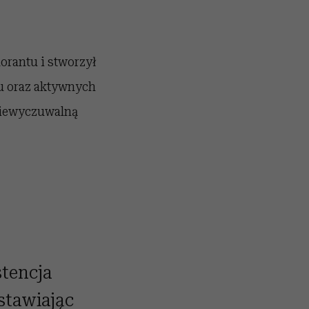
orantu i stworzył
u oraz aktywnych
 niewyczuwalną
tencja
stawiając