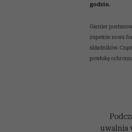
godzin.
Garnier postanowi
zupełnie nowa fo
składników. Cząst
powłokę ochronną
Podcz
uwalnia 