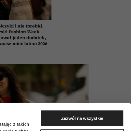
lczyki i nie torebki.
yski Fashion Week
ował jeden dodatek,
usisz mieć latem 2026
Zezwól na wszystkie
tając z takich