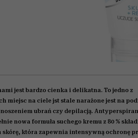
edź
 5,
j
Wiemy, gdzie go kupić
Miller s. 5, odc. 6]
niż się wydaje
sezon jesień–zima 2
mi jest bardzo cienka i delikatna. To jedno z
 miejsc na ciele jst stale narażone jest na po
oszeniem ubrań czy depilacją. Antyperspiran
ełnie nowa formuła suchego kremu z 80 % skła
 skórę, która zapewnia intensywną ochronę pr