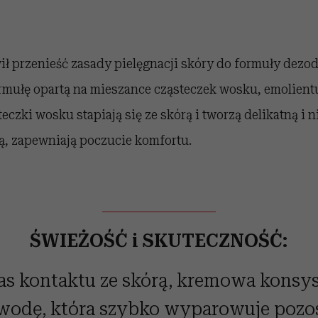
ł przenieść zasady pielęgnacji skóry do formuły dezod
rmułę opartą na mieszance cząsteczek wosku, emolient
eczki wosku stapiają się ze skórą i tworzą delikatną i
, zapewniają poczucie komfortu.
ŚWIEŻOŚĆ i SKUTECZNOŚĆ:
as kontaktu ze skórą, kremowa konsys
wodę, która szybko wyparowuje pozo