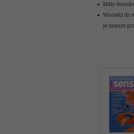
Mały dezodor
Wsuwki do w
je zawsze pr