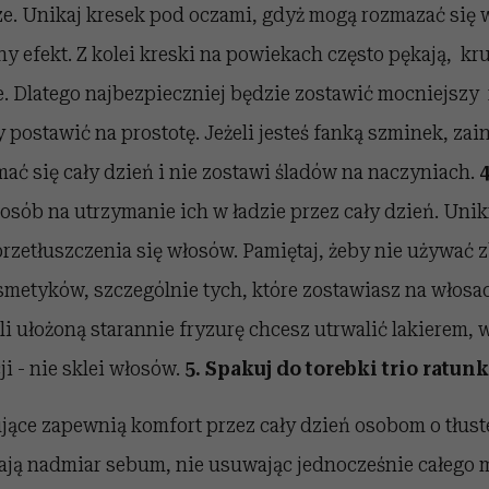
e. Unikaj kresek pod oczami, gdyż mogą rozmazać się w
y efekt. Z kolei kreski na powiekach często pękają, kru
. Dlatego najbezpieczniej będzie zostawić mocniejszy
y postawić na prostotę. Jeżeli jesteś fanką szminek, zai
mać się cały dzień i nie zostawi śladów na naczyniach.
4
osób na utrzymanie ich w ładzie przez cały dzień. Uni
rzetłuszczenia się włosów. Pamiętaj, żeby nie używać z
smetyków, szczególnie tych, które zostawiasz na włosa
li ułożoną starannie fryzurę chcesz utrwalić lakierem, 
ji - nie sklei włosów.
5. Spakuj do torebki trio ratun
jące zapewnią komfort przez cały dzień osobom o tłust
rają nadmiar sebum, nie usuwając jednocześnie całego 