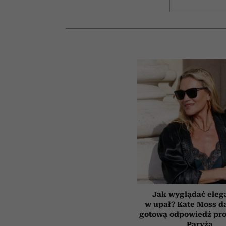
Jak wyglądać eleg
w upał? Kate Moss d
gotową odpowiedź pros
Paryża