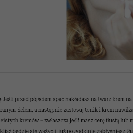
edź
 5,
przekraczają swoje granice
Wiemy, gdzie go kupić
Miller s. 5, odc. 6]
sezon jesień–zima 2
zaskakujący fawo
w seksie?
ę
Jeśli przed pójściem spać nakładasz na twarz krem na
anym żelem, a następnie zastosuj tonik i krem nawilża
leistych kremów – zwłaszcza jeśli masz cerę tłustą lub 
ijaż będzie się ważyć i już po godzinie zabłyśniesz tłu