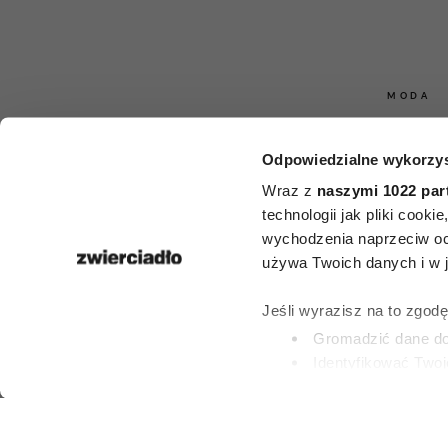
MODA
61-letnia m
Odpowiedzialne wykorzys
Paulina Po
Wraz z
naszymi 1022 par
technologii jak pliki cook
wzięła ślub 
wychodzenia naprzeciw oc
używa Twoich danych i w ja
sukni ślubn
Jeśli wyrazisz na to zgod
kolor siwych
Gromadzić dane dot
Identyfikować Twoj
(fingerprinting, czyli 
KAROLINA LICZBI
Dowiedz się więcej odnośn
20 LIPCA 2026
preferencje w
sekcji szc