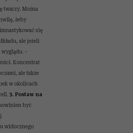
ę twarzy. Można
hwilę, żeby
imnastykować się
kładu, ale jeżeli
 wyglądu. –
ości. Koncentrat
oczami, ale także
pek w okolicach
ell.
3. Postaw na
 powinien być
j
oru widocznego