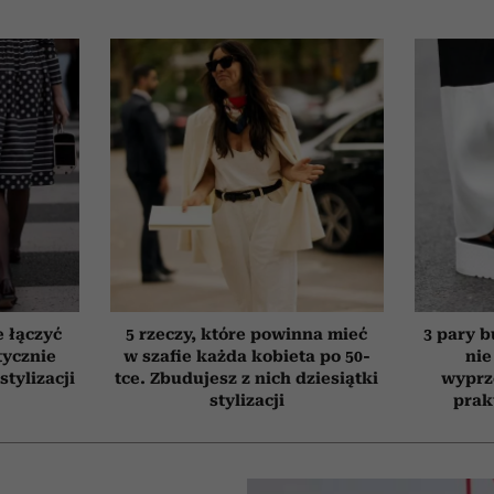
e łączyć
5 rzeczy, które powinna mieć
3 pary b
tycznie
w szafie każda kobieta po 50-
nie
stylizacji
tce. Zbudujesz z nich dziesiątki
wyprz
stylizacji
prak