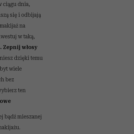
 ciągu dnia,
szą się i odbijają
 makijaż na
nwestuj w taką,
. Zepnij włosy
kniesz dzięki temu
byt wiele
ch bez
wybierz ten
kowe
ej bądź mieszanej
makijażu.