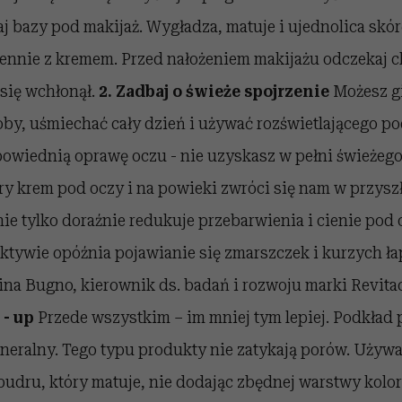
 bazy pod makijaż. Wygładza, matuje i ujednolica skór
ennie z kremem. Przed nałożeniem makijażu odczekaj c
się wchłonął.
2. Zadbaj o świeże spojrzenie
Możesz g
by, uśmiechać cały dzień i używać rozświetlającego pod
powiednią oprawę oczu - nie uzyskasz w pełni świeżego
y krem pod oczy i na powieki zwróci się nam w przyszł
 nie tylko doraźnie redukuje przebarwienia i cienie pod 
ktywie opóźnia pojawianie się zmarszczek i kurzych ła
na Bugno, kierownik ds. badań i rozwoju marki Revitac
- up
Przede wszystkim – im mniej tym lepiej. Podkład
mineralny. Tego typu produkty nie zatykają porów. Używa
pudru, który matuje, nie dodając zbędnej warstwy kol