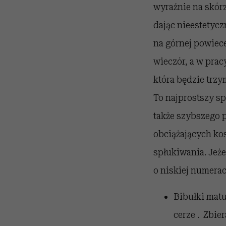
wyraźnie na skórz
dając nieestetyczn
na górnej powiece
wieczór, a w prac
która będzie trzy
To najprostszy sp
także szybszego p
obciążających ko
spłukiwania. Jeże
o niskiej numerac
Bibułki matu
cerze . Zbie