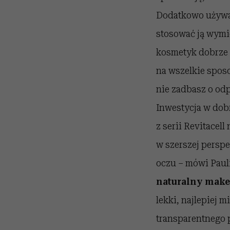
Dodatkowo używaj
stosować ją wymi
kosmetyk dobrze 
na wszelkie sposo
nie zadbasz o od
Inwestycja w dobr
z serii Revitacell
w szerszej perspe
oczu – mówi Pauli
naturalny make 
lekki, najlepiej 
transparentnego 