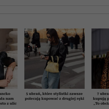
ancko
5 ubrań, które stylistki zawsze
7 ubra
ała nam
polecają kupować z drugiej ręki
kupują p
to z ulic
„To obci