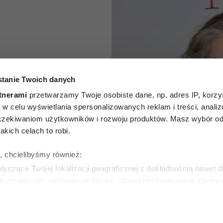
odelka
tanie Twoich danych
rizkova
tnerami
przetwarzamy Twoje osobiste dane, np. adres IP, korzys
ie, w celu wyświetlania spersonalizowanych reklam i treści, anali
w szarej
zekiwaniom użytkowników i rozwoju produktów. Masz wybór odn
kich celach to robi.
ej pod
ę, chcielibyśmy również:
 włosów
yczące Twojej lokalizacji geograficznej z dokładnością nawet d
e urządzenie, aktywnie analizując charakteryzującego je zbiory
wirtualny odcisk palca)
ŃSKA
ie tego, jak Twoje osobiste dane są przetwarzane oraz ustaw w
zegółów
. W Deklaracji plików cookie możesz zmienić lub wycof