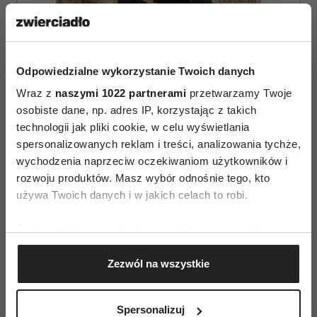
Odpowiedzialne wykorzystanie Twoich danych
Wraz z
naszymi 1022 partnerami
przetwarzamy Twoje
osobiste dane, np. adres IP, korzystając z takich
technologii jak pliki cookie, w celu wyświetlania
spersonalizowanych reklam i treści, analizowania tychże,
wychodzenia naprzeciw oczekiwaniom użytkowników i
ZAMÓW
rozwoju produktów. Masz wybór odnośnie tego, kto
używa Twoich danych i w jakich celach to robi.
WYDANIE DRUKOWANE
Jeśli wyrazisz na to zgodę, chcielibyśmy również:
E-WYDANIE
Gromadzić dane dotyczące Twojej lokalizacji
Zezwól na wszystkie
geograficznej z dokładnością nawet do kilku metrów
Identyfikować Twoje urządzenie, aktywnie
analizując charakteryzującego je zbiory danych
Spersonalizuj
(fingerprinting, czyli wirtualny odcisk palca)