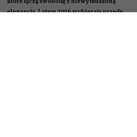
które łączą swobodę z niewymuszoną
elegancją. Latem 2026 wybierają przede
wszystkim białe modele z szerokimi
nogawkami i mocno podkreśloną talią.
Podobne fasony znalazłyśmy także w
popularnych sieciówkach.
Spis treści:
Białe jeansy wide leg z wysokim stanem z
H&M
Białe jeansy high rise z szeroką nogawką
z Pull&Bear
Białe jeansy barrel leg z wysokim stanem
z Reserved