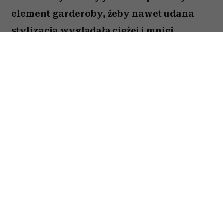
element garderoby, żeby nawet udana
stylizacja wyglądała ciężej i mniej
nowocześnie. Wiele kobiet wciąż nosi go
latem, choć dziś mamy znacznie bardziej
stylowe alternatywy.
Spis treści:
Cienkie bolerko może postarzyć całą
stylizację
Co założyć zamiast bolerka do letniej
sukienki?
Jak nosić bolerko, żeby wyglądało
nowocześnie?