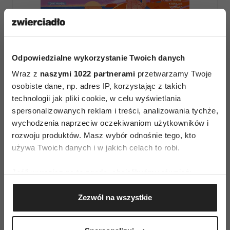
Odpowiedzialne wykorzystanie Twoich danych
Wraz z
naszymi 1022 partnerami
przetwarzamy Twoje
osobiste dane, np. adres IP, korzystając z takich
technologii jak pliki cookie, w celu wyświetlania
spersonalizowanych reklam i treści, analizowania tychże,
wychodzenia naprzeciw oczekiwaniom użytkowników i
rozwoju produktów. Masz wybór odnośnie tego, kto
używa Twoich danych i w jakich celach to robi.
ZAMÓW
Jeśli wyrazisz na to zgodę, chcielibyśmy również:
WYDANIE DRUKOWANE
Gromadzić dane dotyczące Twojej lokalizacji
E-WYDANIE
Zezwól na wszystkie
geograficznej z dokładnością nawet do kilku metrów
Identyfikować Twoje urządzenie, aktywnie
analizując charakteryzującego je zbiory danych