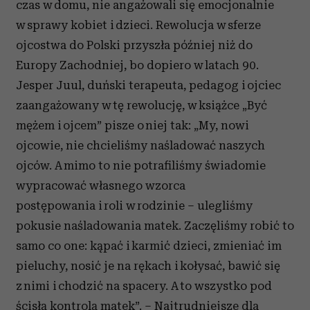
czas w domu, nie angażowali się emocjonalnie
w sprawy kobiet i dzieci. Rewolucja w sferze
ojcostwa do Polski przyszła później niż do
Europy Zachodniej, bo dopiero w latach 90.
Jesper Juul, duński terapeuta, pedagog i ojciec
zaangażowany w tę rewolucję, w książce „Być
mężem i ojcem” pisze o niej tak: „My, nowi
ojcowie, nie chcieliśmy naśladować naszych
ojców. A mimo to nie potrafiliśmy świadomie
wypracować własnego wzorca
postępowania i roli w rodzinie – ulegliśmy
pokusie naśladowania matek. Zaczęliśmy robić to
samo co one: kąpać i karmić dzieci, zmieniać im
pieluchy, nosić je na rękach i kołysać, bawić się
z nimi i chodzić na spacery. A to wszystko pod
ścisłą kontrolą matek”. – Najtrudniejsze dla