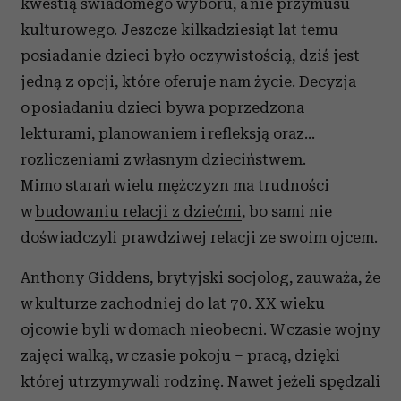
kwestią świadomego wyboru, a nie przymusu
kulturowego. Jeszcze kilkadziesiąt lat temu
posiadanie dzieci było oczywistością, dziś jest
jedną z opcji, które oferuje nam życie. Decyzja
o posiadaniu dzieci bywa poprzedzona
lekturami, planowaniem i refleksją oraz…
rozliczeniami z własnym dzieciństwem.
Mimo starań wielu mężczyzn ma trudności
w
budowaniu relacji z dziećmi
, bo sami nie
doświadczyli prawdziwej relacji ze swoim ojcem.
Anthony Giddens, brytyjski socjolog, zauważa, że
w kulturze zachodniej do lat 70. XX wieku
ojcowie byli w domach nieobecni. W czasie wojny
zajęci walką, w czasie pokoju – pracą, dzięki
której utrzymywali rodzinę. Nawet jeżeli spędzali