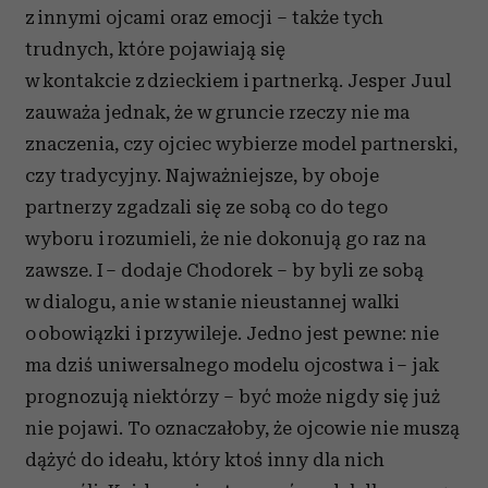
z innymi ojcami oraz emocji – także tych
trudnych, które pojawiają się
w kontakcie z dzieckiem i partnerką. Jesper Juul
zauważa jednak, że w gruncie rzeczy nie ma
znaczenia, czy ojciec wybierze model partnerski,
czy tradycyjny. Najważniejsze, by oboje
partnerzy zgadzali się ze sobą co do tego
wyboru i rozumieli, że nie dokonują go raz na
zawsze. I – dodaje Chodorek – by byli ze sobą
w dialogu, a nie w stanie nieustannej walki
o obowiązki i przywileje. Jedno jest pewne: nie
ma dziś uniwersalnego modelu ojcostwa i – jak
prognozują niektórzy – być może nigdy się już
nie pojawi. To oznaczałoby, że ojcowie nie muszą
dążyć do ideału, który ktoś inny dla nich