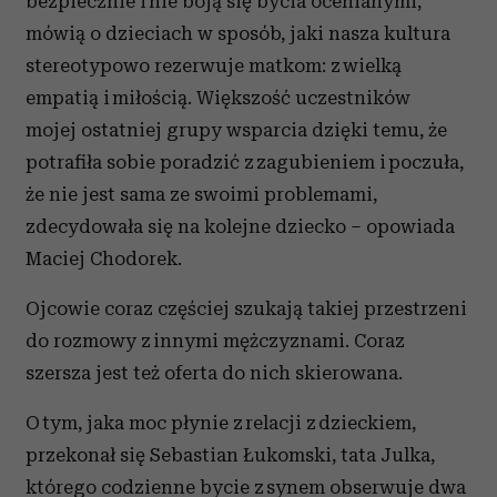
bezpiecznie i nie boją się bycia ocenianymi,
mówią o dzieciach w sposób, jaki nasza kultura
stereotypowo rezerwuje matkom: z wielką
empatią i miłością. Większość uczestników
mojej ostatniej grupy wsparcia dzięki temu, że
potrafiła sobie poradzić z zagubieniem i poczuła,
że nie jest sama ze swoimi problemami,
zdecydowała się na kolejne dziecko – opowiada
Maciej Chodorek.
Ojcowie coraz częściej szukają takiej przestrzeni
do rozmowy z innymi mężczyznami. Coraz
szersza jest też oferta do nich skierowana.
O tym, jaka moc płynie z relacji z dzieckiem,
przekonał się Sebastian Łukomski, tata Julka,
którego codzienne bycie z synem obserwuje dwa