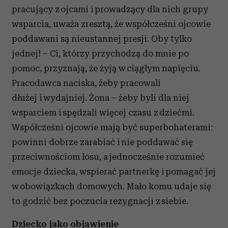
pracujący z ojcami i prowadzący dla nich grupy
wsparcia, uważa zresztą, że współcześni ojcowie
poddawani są nieustannej presji. Oby tylko
jednej! – Ci, którzy przychodzą do mnie po
pomoc, przyznają, że żyją w ciągłym napięciu.
Pracodawca naciska, żeby pracowali
dłużej i wydajniej. Żona – żeby byli dla niej
wsparciem i spędzali więcej czasu z dziećmi.
Współcześni ojcowie mają być superbohaterami:
powinni dobrze zarabiać i nie poddawać się
przeciwnościom losu, a jednocześnie rozumieć
emocje dziecka, wspierać partnerkę i pomagać jej
w obowiązkach domowych. Mało komu udaje się
to godzić bez poczucia rezygnacji z siebie.
Dziecko jako objawienie