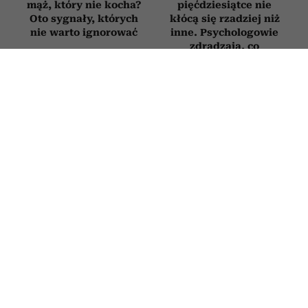
mąż, który nie kocha?
pięćdziesiątce nie
Oto sygnały, których
kłócą się rzadziej niż
nie warto ignorować
inne. Psychologowie
zdradzają, co
naprawdę je wyróżnia
RODZICE
Novak Djoković zdradził, co mówi
dzieciom, gdy się nudzą. Wielu
rodziców będzie zaskoczonych
2 LIPCA 2026
ROBERT CHOIŃSKI