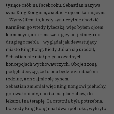
tysiące osób na Facebooku. Sebastian nazywa
syna King Kongiem, a siebie – ojcem karmiącym.
– Wymyśliłem to, kiedy syn uczył się chodzić.
Karmiłem go wtedy łyżeczką, więc byłem ojcem
karmiącym, a on – maszerujący od jednego do
drugiego mebla – wyglądał jak dewastujący
miasto King Kong. Kiedy Julian się urodził,
Sebastian nie miał pojęcia o żadnych
koncepcjach wychowawczych. Oboje z żoną
podjęli decyzję, że to ona będzie zarabiać na
rodzinę, a on zajmie się synem.
Sebastian zmieniał więc King Kongowi pieluchy,
gotował obiady, chodził na plac zabaw, do
lekarza i na terapię. Ta ostatnia była potrzebna,
bo kiedy King Kong miał dwa i pół roku, wykryto