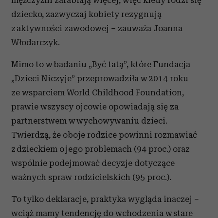
mężczyźni zarabiają więcej, więc kiedy rodzi się
dziecko, zazwyczaj kobiety rezygnują
z aktywności zawodowej – zauważa Joanna
Włodarczyk.
Mimo to w badaniu „Być tatą”, które Fundacja
„Dzieci Niczyje” przeprowadziła w 2014 roku
ze wsparciem World Childhood Foundation,
prawie wszyscy ojcowie opowiadają się za
partnerstwem w wychowywaniu dzieci.
Twierdzą, że oboje rodzice powinni rozmawiać
z dzieckiem o jego problemach (94 proc.) oraz
wspólnie podejmować decyzje dotyczące
ważnych spraw rodzicielskich (95 proc.).
To tylko deklaracje, praktyka wygląda inaczej –
wciąż mamy tendencję do wchodzenia w stare