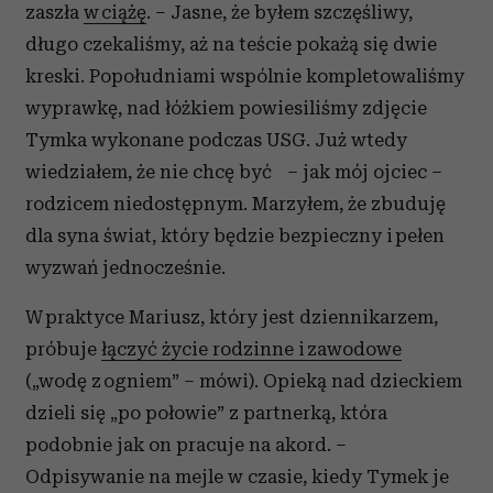
zaszła
w ciążę
. – Jasne, że byłem szczęśliwy,
długo czekaliśmy, aż na teście pokażą się dwie
kreski. Popołudniami wspólnie kompletowaliśmy
wyprawkę, nad łóżkiem powiesiliśmy zdjęcie
Tymka wykonane podczas USG. Już wtedy
wiedziałem, że nie chcę być – jak mój ojciec –
rodzicem niedostępnym. Marzyłem, że zbuduję
dla syna świat, który będzie bezpieczny i pełen
wyzwań jednocześnie.
W praktyce Mariusz, który jest dziennikarzem,
próbuje
łączyć życie rodzinne i zawodowe
(„wodę z ogniem” – mówi). Opieką nad dzieckiem
dzieli się „po połowie” z partnerką, która
podobnie jak on pracuje na akord. –
Odpisywanie na mejle w czasie, kiedy Tymek je