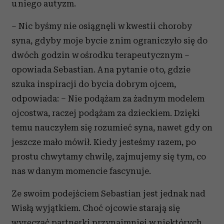
u niego autyzm.
– Nic byśmy nie osiągnęli w kwestii choroby
syna, gdyby moje bycie z nim ograniczyło się do
dwóch godzin w ośrodku terapeutycznym –
opowiada Sebastian. A na pytanie o to, gdzie
szuka inspiracji do bycia dobrym ojcem,
odpowiada: – Nie podążam za żadnym modelem
ojcostwa, raczej podążam za dzieckiem. Dzięki
temu nauczyłem się rozumieć syna, nawet gdy on
jeszcze mało mówił. Kiedy jesteśmy razem, po
prostu chwytamy chwilę, zajmujemy się tym, co
nas w danym momencie fascynuje.
Ze swoim podejściem Sebastian jest jednak nad
Wisłą wyjątkiem. Choć ojcowie starają się
wyręczać partnerki przynajmniej w niektórych