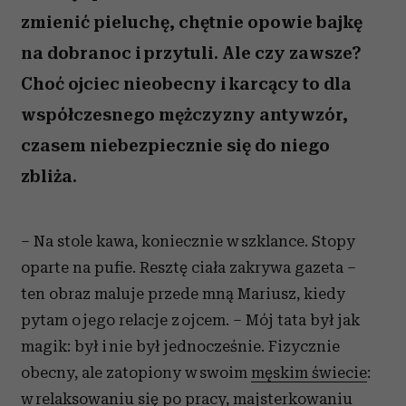
zmienić pieluchę, chętnie opowie bajkę
na dobranoc i przytuli. Ale czy zawsze?
Choć ojciec nieobecny i karcący to dla
współczesnego mężczyzny antywzór,
czasem niebezpiecznie się do niego
zbliża.
– Na stole kawa, koniecznie w szklance. Stopy
oparte na pufie. Resztę ciała zakrywa gazeta –
ten obraz maluje przede mną Mariusz, kiedy
pytam o jego relacje z ojcem. – Mój tata był jak
magik: był i nie był jednocześnie. Fizycznie
obecny, ale zatopiony w swoim
męskim świecie
:
w relaksowaniu się po pracy, majsterkowaniu