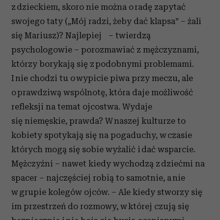
z dzieckiem, skoro nie można o radę zapytać
swojego taty („Mój radzi, żeby dać klapsa” – żali
się Mariusz)? Najlepiej – twierdzą
psychologowie – porozmawiać z mężczyznami,
którzy borykają się z podobnymi problemami.
I nie chodzi tu o wypicie piwa przy meczu, ale
o prawdziwą wspólnotę, która daje możliwość
refleksji na temat ojcostwa. Wydaje
się niemęskie, prawda? W naszej kulturze to
kobiety spotykają się na pogaduchy, w czasie
których mogą się sobie wyżalić i dać wsparcie.
Mężczyźni – nawet kiedy wychodzą z dziećmi na
spacer – najczęściej robią to samotnie, a nie
w grupie kolegów ojców. – Ale kiedy stworzy się
im przestrzeń do rozmowy, w której czują się