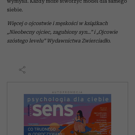
wymyśli. Każdy może stworzyć model dla samego
siebie.
Więcej o ojcostwie i męskości w książkach
„Nieobecny ojciec, zagubiony syn...” i „Ojcowie
szóstego levelu” Wydawnictwa Zwierciadło.
AUTOPROMOCJA