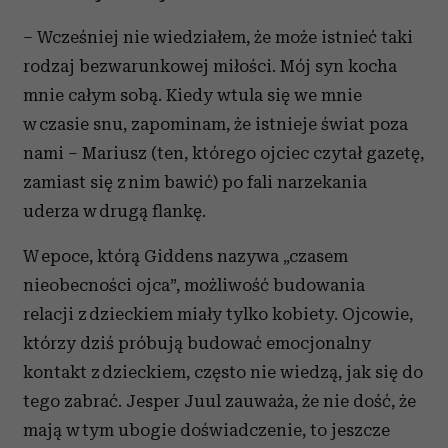
– Wcześniej nie wiedziałem, że może istnieć taki
rodzaj bezwarunkowej miłości. Mój syn kocha
mnie całym sobą. Kiedy wtula się we mnie
w czasie snu, zapominam, że istnieje świat poza
nami – Mariusz (ten, którego ojciec czytał gazetę,
zamiast się z nim bawić) po fali narzekania
uderza w drugą flankę.
W epoce, którą Giddens nazywa „czasem
nieobecności ojca”, możliwość budowania
relacji z dzieckiem miały tylko kobiety. Ojcowie,
którzy dziś próbują budować emocjonalny
kontakt z dzieckiem, często nie wiedzą, jak się do
tego zabrać. Jesper Juul zauważa, że nie dość, że
mają w tym ubogie doświadczenie, to jeszcze