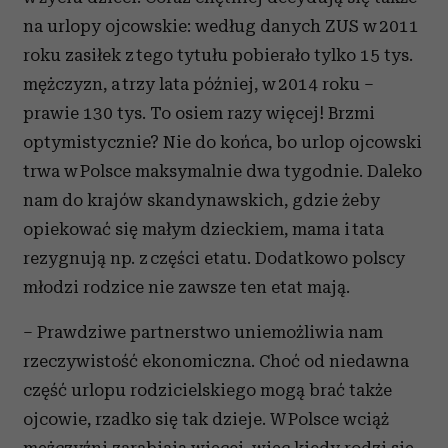
na urlopy ojcowskie: według danych ZUS w 2011
roku zasiłek z tego tytułu pobierało tylko 15 tys.
mężczyzn, a trzy lata później, w 2014 roku –
prawie 130 tys. To osiem razy więcej! Brzmi
optymistycznie? Nie do końca, bo urlop ojcowski
trwa w Polsce maksymalnie dwa tygodnie. Daleko
nam do krajów skandynawskich, gdzie żeby
opiekować się małym dzieckiem, mama i tata
rezygnują np. z części etatu. Dodatkowo polscy
młodzi rodzice nie zawsze ten etat mają.
– Prawdziwe partnerstwo uniemożliwia nam
rzeczywistość ekonomiczna. Choć od niedawna
część urlopu rodzicielskiego mogą brać także
ojcowie, rzadko się tak dzieje. W Polsce wciąż