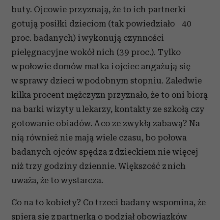
buty. Ojcowie przyznają, że to ich partnerki
gotują posiłki dzieciom (tak powiedziało 40
proc. badanych) i wykonują czynności
pielęgnacyjne wokół nich (39 proc.). Tylko
w połowie domów matka i ojciec angażują się
w sprawy dzieci w podobnym stopniu. Zaledwie
kilka procent mężczyzn przyznało, że to oni biorą
na barki wizyty u lekarzy, kontakty ze szkołą czy
gotowanie obiadów. A co ze zwykłą zabawą? Na
nią również nie mają wiele czasu, bo połowa
badanych ojców spędza z dzieckiem nie więcej
niż trzy godziny dziennie. Większość z nich
uważa, że to wystarcza.
Co na to kobiety? Co trzeci badany wspomina, że
spiera się z partnerką o podział obowiązków