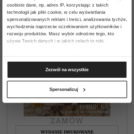
AUTOPROMOCJA
osobiste dane, np. adres IP, korzystając z takich
technologii jak pliki cookie, w celu wyświetlania
spersonalizowanych reklam i treści, analizowania tychże,
wychodzenia naprzeciw oczekiwaniom użytkowników i
rozwoju produktów. Masz wybór odnośnie tego, kto
używa Twoich danych i w jakich celach to robi.
Jeśli wyrazisz na to zgodę, chcielibyśmy również:
Gromadzić dane dotyczące Twojej lokalizacji
Zezwól na wszystkie
geograficznej z dokładnością nawet do kilku metrów
Identyfikować Twoje urządzenie, aktywnie
analizując charakteryzującego je zbiory danych
Spersonalizuj
(fingerprinting, czyli wirtualny odcisk palca)
Dowiedz się więcej odnośnie tego, jak Twoje osobiste
dane są przetwarzane oraz ustaw własne preferencje w
sekcji szczegółów
. W Deklaracji plików cookie możesz
ZAMÓW
zmienić lub wycofać swoją zgodę w dowolnej chwili.
WYDANIE DRUKOWANE