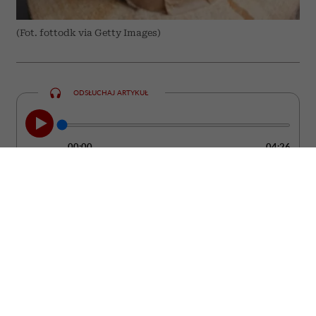
(Fot. fottodk via Getty Images)
ODSŁUCHAJ ARTYKUŁ
00:00
04:26
Szukasz prezentu, który będzie cieszył
znacznie dłużej niż bukiet ciętych
kwiatów? Postaw na roślinę doniczkową.
To upominek, który może zdobić wnętrze