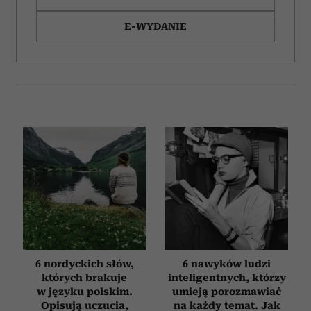
Wykorzystujemy pliki cookie do spersonalizowania treści
i reklam, aby oferować funkcje społecznościowe i
E-WYDANIE
analizować ruch w naszej witrynie. Informacje o tym, jak
korzystasz z naszej witryny, udostępniamy partnerom
społecznościowym, reklamowym i analitycznym.
Partnerzy mogą połączyć te informacje z innymi danymi
otrzymanymi od Ciebie lub uzyskanymi podczas
korzystania z ich usług.
6 nordyckich słów,
6 nawyków ludzi
których brakuje
inteligentnych, którzy
w języku polskim.
umieją porozmawiać
Opisują uczucia,
na każdy temat. Jak