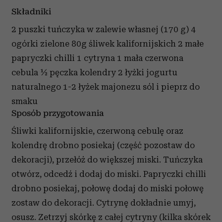
Składniki
2 puszki tuńczyka w zalewie własnej (170 g)
4
ogórki zielone
80g śliwek kalifornijskich
2 małe
papryczki chilli
1 cytryna
1 mała czerwona
cebula
½ pęczka kolendry
2 łyżki jogurtu
naturalnego
1-2 łyżek majonezu
sól i pieprz do
smaku
Sposób przygotowania
Śliwki kalifornijskie, czerwoną cebulę oraz
kolendrę drobno posiekaj (część pozostaw do
dekoracji), przełóż do większej miski. Tuńczyka
otwórz, odcedź i dodaj do miski.
Papryczki chilli
drobno posiekaj, połowę dodaj do miski połowę
zostaw do dekoracji. Cytrynę dokładnie umyj,
osusz. Zetrzyj skórkę z całej cytryny (kilka skórek