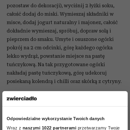
pozostaw do dekoracji), wyciśnij 2 łyżki soku,
całość dodaj do miski. Wymieszaj składniki w
misce, dodaj jogurt naturalny i majonez, całość
dokładnie wymieszaj, spróbuj, dopraw solą i
pieprzem do smaku. Umyte i osuszone ogórki
pokrój na 2 cm odcinki, górę każdego ogórka
lekko wydrąż, powstanie miejsce na pastę
tuńczykową. Na tak przygotowane ogórki
nakładaj pastę tuńczykową, górę udekoruj
posiekaną kolendrą i chilli oraz skórką z cytryny.
Odpowiedzialne wykorzystanie Twoich danych
Wraz z
naszymi 1022 partnerami
przetwarzamy Twoje