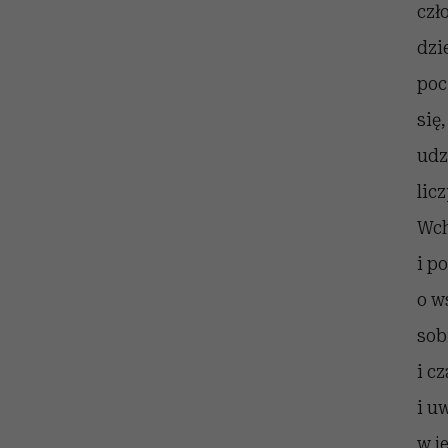
czł
dzi
poc
się
udz
lic
Wch
i p
o w
sob
i c
i u
w j