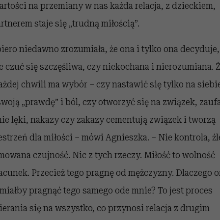
artości na przemiany w nas każda relacja, z dzieckiem,
artnerem staje się „trudną miłością”.
iero niedawno zrozumiała, że ona i tylko ona decyduje,
e czuć się szczęśliwa, czy niekochana i nierozumiana. 
ażdej chwili ma wybór – czy nastawić się tylko na siebi
swoją „prawdę” i ból, czy otworzyć się na związek, zaufa
nie lęki, nakazy czy zakazy cementują związek i tworzą
estrzeń dla miłości – mówi Agnieszka. – Nie kontrola, źl
mowana czujność. Nic z tych rzeczy. Miłość to wolność
zacunek. Przecież tego pragnę od mężczyzny. Dlaczego 
 miałby pragnąć tego samego ode mnie? To jest proces
ierania się na wszystko, co przynosi relacja z drugim