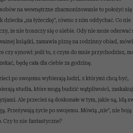
sobów na wewnętrzne zharmonizowanie to położyć się
k dziecka „na łyżeczkę”, równo z nim oddychać. Co nie
czy, że nie troszczy się o siebie. Gdy nie może oderwać 
ważnej książki, zamawia pizzę na rodzinny obiad, mówi
ce czy synowi: jeśli to, z czym do mnie przychodzisz, m
zekać, będę cała dla ciebie za godzinę.
zieci po swojemu wybierają ludzi, z którymi chcą być,
ierają studia, które mogą budzić wątpliwości, zaskaku
yzjami. Ale przecież są doskonałe w tym, jakie są, idą s
gą. Przeżywają życie po swojemu. Mówią „nie”, nie boją 
o. Czy to nie fantastyczne?