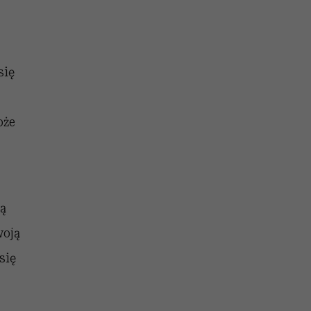
się
oże
ją
woją
się