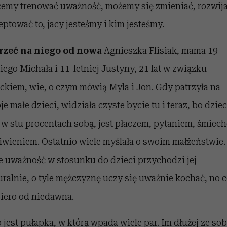
emy trenować uważność, możemy się zmieniać, rozwija
eptować to, jacy jesteśmy i kim jesteśmy.
rzeć na niego od nowa
Agnieszka Flisiak, mama 19-
niego Michała i 11-letniej Justyny, 21 lat w związku
ackiem, wie, o czym mówią Myla i Jon. Gdy patrzyła na
je małe dzieci, widziała czyste bycie tu i teraz, bo dzie
t w stu procentach sobą, jest płaczem, pytaniem, śmiec
iwieniem. Ostatnio wiele myślała o swoim małżeństwie.
le uważność w stosunku do dzieci przychodzi jej
uralnie, o tyle mężczyznę uczy się uważnie kochać, no c
iero od niedawna.
o jest pułapka, w którą wpada wiele par. Im dłużej ze so