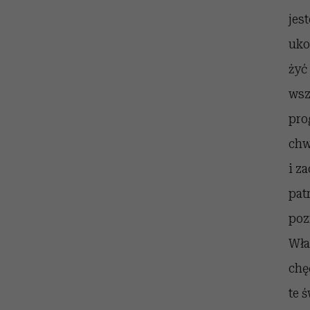
jes
uko
żyć
wsz
pro
chw
i z
pat
poz
Wła
chę
te 