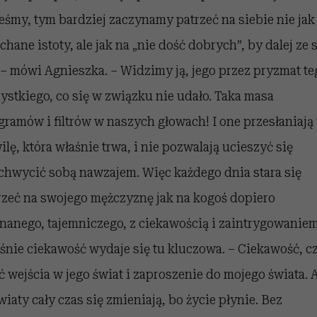
teśmy, tym bardziej zaczynamy patrzeć na siebie nie jak
chane istoty, ale jak na „nie dość dobrych”, by dalej ze 
 – mówi Agnieszka. – Widzimy ją, jego przez pryzmat te
ystkiego, co się w związku nie udało. Taka masa
gramów i filtrów w naszych głowach! I one przesłaniają 
ilę, która właśnie trwa, i nie pozwalają ucieszyć się
achwycić sobą nawzajem. Więc każdego dnia stara się
rzeć na swojego mężczyznę jak na kogoś dopiero
nanego, tajemniczego, z ciekawością i zaintrygowaniem
śnie ciekawość wydaje się tu kluczowa. – Ciekawość, cz
ć wejścia w jego świat i zaproszenie do mojego świata. 
światy cały czas się zmieniają, bo życie płynie. Bez