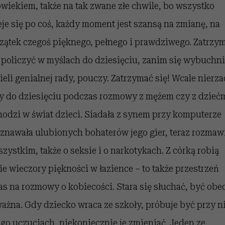
owiekiem, także na tak zwane złe chwile, bo wszystko
eje się po coś, każdy moment jest szansą na zmianę, na
zątek czegoś pięknego, pełnego i prawdziwego. Zatrzy
, policzyć w myślach do dziesięciu, zanim się wybuchni
ieli genialnej rady, pouczy. Zatrzymać się! Wcale nierz
zy do dziesięciu podczas rozmowy z mężem czy z dziećm
odzi w świat dzieci. Siadała z synem przy komputerze
oznawała ulubionych bohaterów jego gier, teraz rozmaw
szystkim, także o seksie i o narkotykach. Z córką robią
ie wieczory piękności w łazience – to także przestrzeń
zas na rozmowy o kobiecości. Stara się słuchać, być obe
ważna. Gdy dziecko wraca ze szkoły, próbuje być przy n
ego uczuciach, niekoniecznie je zmieniać. Jeden ze