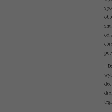
spo
obo
zna
od 
cór
poc
– D
wyb
dec
dro
teg