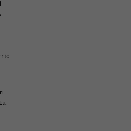
j
s
znie
mu
ku.
e