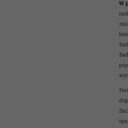
W p
nad
zwi
kie
Ins
Bad
pop
wyr
Per
dop
Zacz
spa