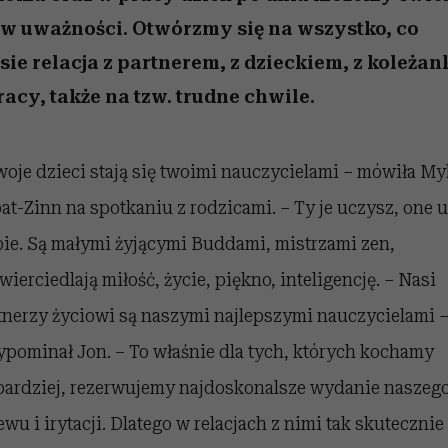
 5,
osób, które biorą na siebie za
powinien znać odpowiedź
Wiemy, gdzie go kupić
Miller s. 5, odc. 6]
sezon jesień–zima 2
mężczyzna jest mn
dużo
reaktywny”
 w uważności. Otwórzmy się na wszystko, co
sie relacja z partnerem, z dzieckiem, z koleżan
racy, także na tzw. trudne chwile.
woje dzieci stają się twoimi nauczycielami – mówiła My
at-Zinn na spotkaniu z rodzicami. – Ty je uczysz, one 
bie. Są małymi żyjącymi Buddami, mistrzami zen,
wierciedlają miłość, życie, piękno, inteligencję. – Nasi
tnerzy życiowi są naszymi najlepszymi nauczycielami 
ypominał Jon. – To właśnie dla tych, których kochamy
bardziej, rezerwujemy najdoskonalsze wydanie naszeg
ewu i irytacji. Dlatego w relacjach z nimi tak skutecznie