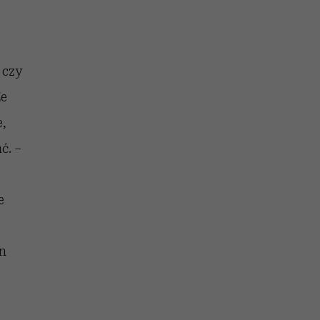
 czy
Że
e,
ć. –
e
on