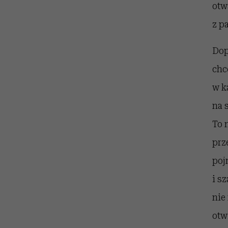
otw
z p
Dop
chc
w k
na 
To 
prz
poj
i s
nie
otw