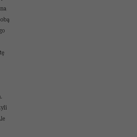
 na
sobą
go
tę
.
yli
Ale