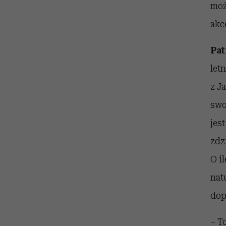
moż
akc
Pat
let
z J
swo
jes
zdz
O i
nat
dop
– T