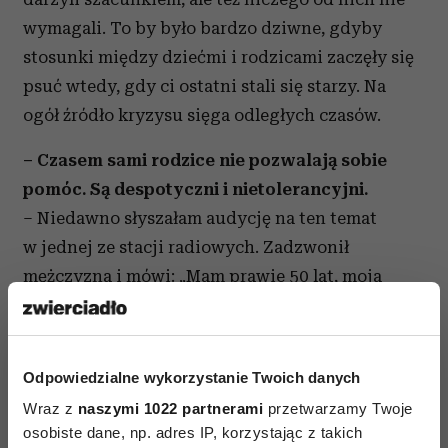
wymagali. To by było bardzo dziwne, gdyby
stosunki między dziećmi i rodzicami zaczęły się
psuć wtedy, gdy ci ostatni stali się starzy. Na
ogół źródło kryzysu sięga odległych czasów.
– Czasem sami rodzice nie pozwalają sobie
pomóc. Są despotyczni i nietolerancyjni.
– Niedawno słyszałam audycję na ten temat
w jednej ze stacji radiowych. Zadzwonił
mężczyzna i mówi: „Mam prawie 50 lat, moja
matka ponad 70, a nie możemy się dogadać. Ja
nawet gotów byłbym ją odwiedzać, ale kiedy
poprosiłem, żeby mnie nie indoktrynowała, nie
Odpowiedzialne wykorzystanie Twoich danych
krytykowała moich poglądów, obraziła się. Nigdy
Wraz z
naszymi 1022 partnerami
przetwarzamy Twoje
mnie nie słuchała, teraz też wszystko wie
osobiste dane, np. adres IP, korzystając z takich