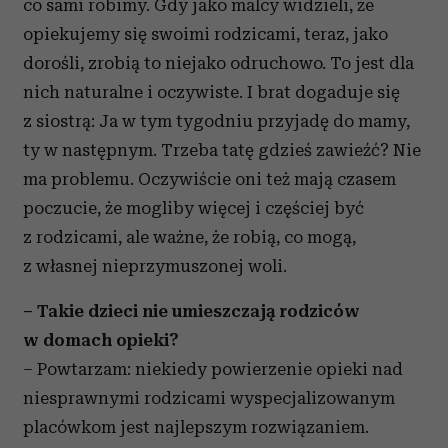
i reklam, aby oferować funkcje społecznościowe i
co sami robimy. Gdy jako malcy widzieli, że
analizować ruch w naszej witrynie. Informacje o tym, jak
opiekujemy się swoimi rodzicami, teraz, jako
korzystasz z naszej witryny, udostępniamy partnerom
dorośli, zrobią to niejako odruchowo. To jest dla
społecznościowym, reklamowym i analitycznym.
nich naturalne i oczywiste. I brat dogaduje się
Partnerzy mogą połączyć te informacje z innymi danymi
z siostrą: Ja w tym tygodniu przyjadę do mamy,
otrzymanymi od Ciebie lub uzyskanymi podczas
korzystania z ich usług.
ty w następnym. Trzeba tatę gdzieś zawieźć? Nie
ma problemu. Oczywiście oni też mają czasem
poczucie, że mogliby więcej i częściej być
z rodzicami, ale ważne, że robią, co mogą,
z własnej nieprzymuszonej woli.
– Takie dzieci nie umieszczają rodziców
w domach opieki?
– Powtarzam: niekiedy powierzenie opieki nad
niesprawnymi rodzicami wyspecjalizowanym
placówkom jest najlepszym rozwiązaniem.