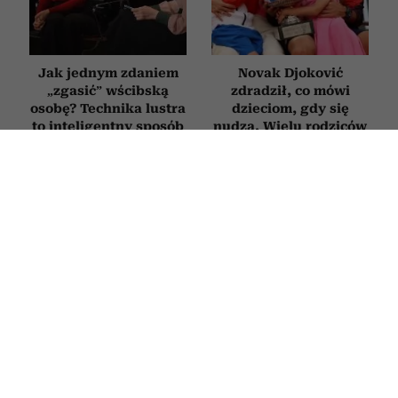
Jak jednym zdaniem
Novak Djoković
„zgasić” wścibską
zdradził, co mówi
osobę? Technika lustra
dzieciom, gdy się
to inteligentny sposób
nudzą. Wielu rodziców
na bezczelne pytania
będzie zaskoczonych
PSYCHOLOGIA
6 „miłych” tekstów, których używają
manipulatorzy, żeby zdobyć nad tobą
kontrolę. Brzmią jak komplement, ale
są pułapką