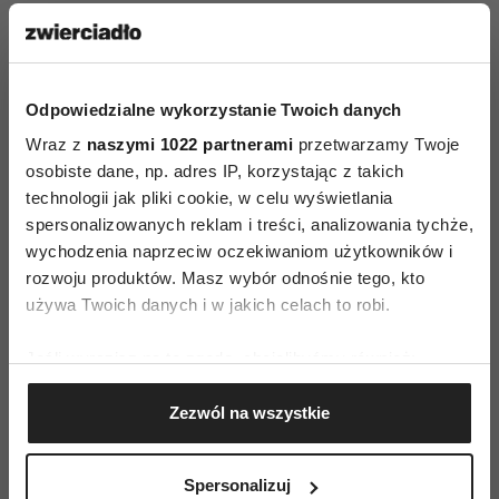
* Badania zostały przeprowadzone w ramach proje
 i sytuacyjne wyznaczniki kontroli działania”, 
Autonomia, samoregulacja i kontrola działania” 
Odpowiedzialne wykorzystanie Twoich danych
Wraz z
naszymi 1022 partnerami
przetwarzamy Twoje
osobiste dane, np. adres IP, korzystając z takich
technologii jak pliki cookie, w celu wyświetlania
spersonalizowanych reklam i treści, analizowania tychże,
wychodzenia naprzeciw oczekiwaniom użytkowników i
rozwoju produktów. Masz wybór odnośnie tego, kto
AUTOPROMOCJA
używa Twoich danych i w jakich celach to robi.
Jeśli wyrazisz na to zgodę, chcielibyśmy również:
Gromadzić dane dotyczące Twojej lokalizacji
Zezwól na wszystkie
geograficznej z dokładnością nawet do kilku metrów
Identyfikować Twoje urządzenie, aktywnie
analizując charakteryzującego je zbiory danych
Spersonalizuj
(fingerprinting, czyli wirtualny odcisk palca)