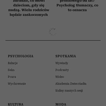
zdradził, co mówi
profilowego od lat?
dzieciom, gdy się
Psycholog tłumaczy, co
nudzą. Wielu rodziców
to oznacza
będzie zaskoczonych
PSYCHOLOGIA
SPOTKANIA
Relacje
Wywiady
Seks
Podcasty
Praca
Wideo
Wychowanie
Akademia Zwierciadła
Kulisy naszych sesji
KULTURA
MODA