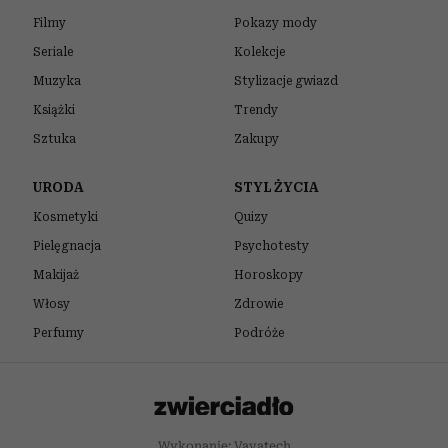
Filmy
Pokazy mody
Seriale
Kolekcje
Muzyka
Stylizacje gwiazd
Książki
Trendy
Sztuka
Zakupy
URODA
STYL ŻYCIA
Kosmetyki
Quizy
Pielęgnacja
Psychotesty
Makijaż
Horoskopy
Włosy
Zdrowie
Perfumy
Podróże
Wykonanie: Vavatech