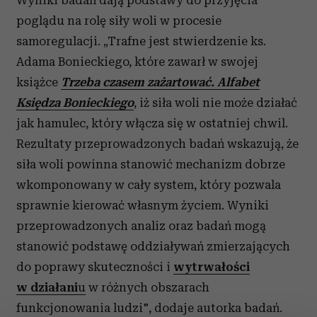
Wyniki badań dają podstawy do przyjęcia
poglądu na rolę siły woli w procesie
samoregulacji. „
Trafne jest stwierdzenie ks.
Adama Bonieckiego, które zawarł w swojej
książce
Trzeba czasem zażartować. Alfabet
Księdza Bonieckiego
, iż siła woli nie może działać
jak hamulec, który włącza się w ostatniej chwil.
Rezultaty przeprowadzonych badań wskazują, że
siła woli powinna stanowić mechanizm dobrze
wkomponowany w cały system, który pozwala
sprawnie kierować własnym życiem. Wyniki
przeprowadzonych analiz oraz badań mogą
stanowić podstawę oddziaływań zmierzających
do poprawy skuteczności i
wytrwałości
w działani
u
w różnych obszarach
funkcjonowania ludzi", dodaje autorka badań.