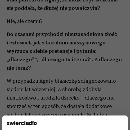
się poddała, że dłużej nie powalczyła?
Nie, ale czemu?
Bo czasami przychodzi nieuzasadniona złość
i człowiek jak z karabinu maszynowego
wyrzuca z siebie pretensje i pytania:
„dlaczego?”, „dlaczego tu i teraz?”. A dlaczego
nie teraz?
W przypadku Agaty białaczkę zdiagnozowano
siedem lat wcześniej. Z chorobą zdobyła
mistrzostwo i urodziła dziecko – dlaczego nie
spojrzeć w ten sposób, że dostała dodatkowe
siedem lat i jeszcze coś osiągnęła. Są ludzie,
którzy dowiadują się o białaczce i po dwóch–