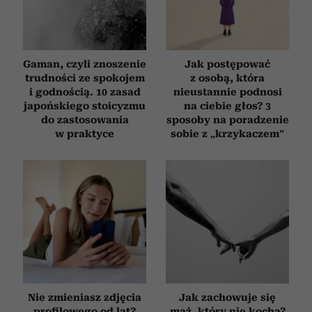
Gaman, czyli znoszenie
Jak postępować
trudności ze spokojem
z osobą, która
i godnością. 10 zasad
nieustannie podnosi
japońskiego stoicyzmu
na ciebie głos? 3
do zastosowania
sposoby na poradzenie
w praktyce
sobie z „krzykaczem”
Nie zmieniasz zdjęcia
Jak zachowuje się
profilowego od lat?
mąż, który nie kocha?