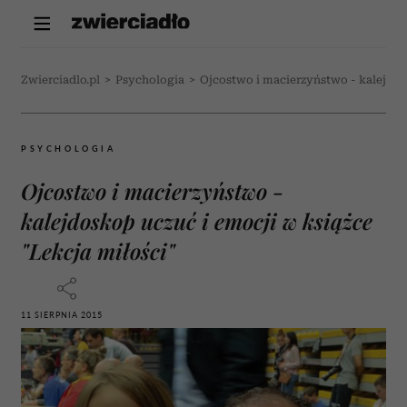
Zwierciadlo.pl
>
Psychologia
>
Ojcostwo i macierzyństwo - kalejdosk
PSYCHOLOGIA
Ojcostwo i macierzyństwo -
kalejdoskop uczuć i emocji w książce
"Lekcja miłości"
11 SIERPNIA 2015