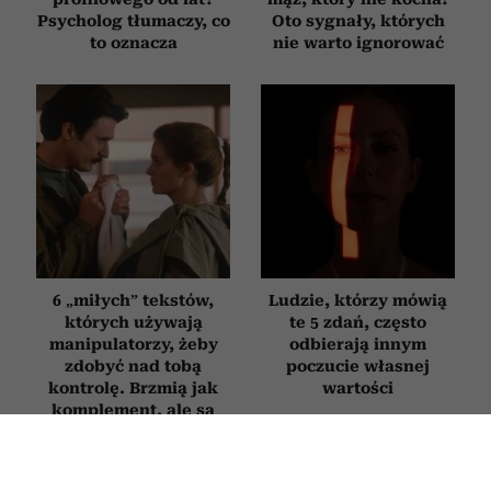
Psycholog tłumaczy, co
Oto sygnały, których
to oznacza
nie warto ignorować
6 „miłych” tekstów,
Ludzie, którzy mówią
których używają
te 5 zdań, często
manipulatorzy, żeby
odbierają innym
zdobyć nad tobą
poczucie własnej
kontrolę. Brzmią jak
wartości
komplement, ale są
pułapką