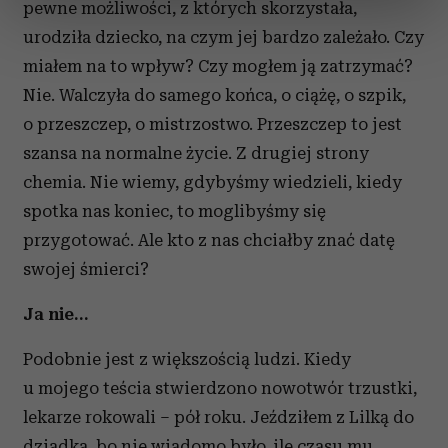
pewne możliwości, z których skorzystała,
sekcji szczegółów
. W Deklaracji plików cookie możesz
urodziła dziecko, na czym jej bardzo zależało. Czy
zmienić lub wycofać swoją zgodę w dowolnej chwili.
miałem na to wpływ? Czy mogłem ją zatrzymać?
Wykorzystujemy pliki cookie do spersonalizowania treści
Nie. Walczyła do samego końca, o ciążę, o szpik,
i reklam, aby oferować funkcje społecznościowe i
o przeszczep, o mistrzostwo. Przeszczep to jest
analizować ruch w naszej witrynie. Informacje o tym, jak
szansa na normalne życie. Z drugiej strony
korzystasz z naszej witryny, udostępniamy partnerom
chemia. Nie wiemy, gdybyśmy wiedzieli, kiedy
społecznościowym, reklamowym i analitycznym.
spotka nas koniec, to moglibyśmy się
Partnerzy mogą połączyć te informacje z innymi danymi
otrzymanymi od Ciebie lub uzyskanymi podczas
przygotować. Ale kto z nas chciałby znać datę
korzystania z ich usług.
swojej śmierci?
Ja nie…
Podobnie jest z większością ludzi. Kiedy
u mojego teścia stwierdzono nowotwór trzustki,
lekarze rokowali – pół roku. Jeździłem z Lilką do
dziadka, bo nie wiadomo było, ile czasu mu