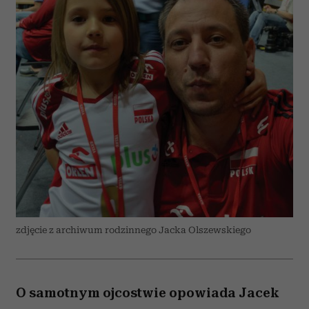
zdjęcie z archiwum rodzinnego Jacka Olszewskiego
O samotnym ojcostwie opowiada Jacek