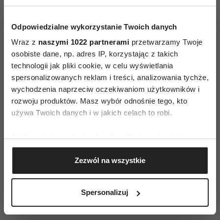
kluczowe jest zapewnienie jej członkom
możliwie najwyższego komfortu psychicznego.
Odpowiedzialne wykorzystanie Twoich danych
Dzięki wielotygodniowej pracy z psychologiem
Wraz z
naszymi 1022 partnerami
przetwarzamy Twoje
zawodnicy mogą poczuć się silniejsi
osobiste dane, np. adres IP, korzystając z takich
technologii jak pliki cookie, w celu wyświetlania
psychicznie. Zróżnicowanie ekipy przynosi
spersonalizowanych reklam i treści, analizowania tychże,
efekty w sytuacjach kryzysowych i odciąża
wychodzenia naprzeciw oczekiwaniom użytkowników i
lidera. Członkowie drużyny, ponieważ wiedzą, że
rozwoju produktów. Masz wybór odnośnie tego, kto
mogą na sobie polegać, tworzą mocną grupę na
używa Twoich danych i w jakich celach to robi.
boisku. A gdy mecz się zakończy, rolą rodziny
Jeśli wyrazisz na to zgodę, chcielibyśmy również:
i bliskich jest wytworzenie atmosfery pełnej
Gromadzić dane dotyczące Twojej lokalizacji
akceptacji. Dopiero gdy te wszystkie warunki są
Zezwól na wszystkie
geograficznej z dokładnością nawet do kilku metrów
spełnione, zawodnicy maja szansę osiągnąć
Identyfikować Twoje urządzenie, aktywnie
pełnię swoich możliwości podczas występów.
analizując charakteryzującego je zbiory danych
Spersonalizuj
Wtedy mają realną szansę w walce o tytuł
(fingerprinting, czyli wirtualny odcisk palca)
mistrzów.
Dowiedz się więcej odnośnie tego, jak Twoje osobiste