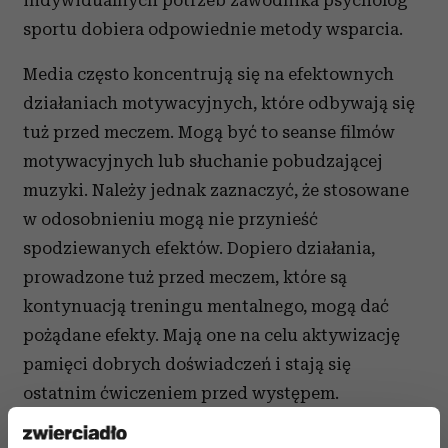
indywidualnych potrzeb zawodnika psycholog
sportu dobiera odpowiednie metody wsparcia.
Media często koncentrują się na efektownych
działaniach motywacyjnych, które odbywają się
tuż przed meczem. Mogą być to seanse filmów
motywacyjnych lub słuchanie pobudzającej
muzyki. Należy jednak zaznaczyć, że stosowane
w odosobnieniu mogą nie przynieść
spodziewanych efektów. Dopiero działania,
prowadzone tuż przed meczem, które są
kontynuacją treningu mentalnego, mogą dać
pożądane efekty. Mają one na celu aktywizację
pamięci dobrych doświadczeń i stają się
ostatnim ćwiczeniem przed występem.
Na drodze do stworzenia mistrzowskiej drużyny