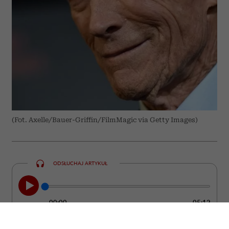
(Fot. Axelle/Bauer-Griffin/FilmMagic via Getty Images)
ODSŁUCHAJ ARTYKUŁ
00:00
05:12