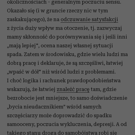
okolicznościach - generalnym poczuciu sensu.
Okazało się (i w gruncie rzeczy nic w tym
zaskakującego), że na
odczuwanie satysfakcji
z życia duży wpływ ma otoczenie, tj. zazwyczaj
mamy skłonność do porównywania się i jeśli inni
„mają lepiej", ocena naszej własnej sytuacji
spada. Zatem w środowisku, gdzie wielu ludzi ma
dobrą pracę i deklaruje, że są szczęśliwi, łatwiej
„wpaść w dół" niż wśród ludzi z problemami.
I choć logika i rachunek prawdopodobieństwa
wskazują, że łatwiej
znaleźć pracę
tam, gdzie
bezrobocie jest mniejsze, to samo doświadczenie
„bycia nieudacznikiem” wśród samych
szczęściarzy może doprowadzić do spadku
samooceny, poczucia wykluczenia, depresji. A od
takiego stanu droga do samobójstwa robi się