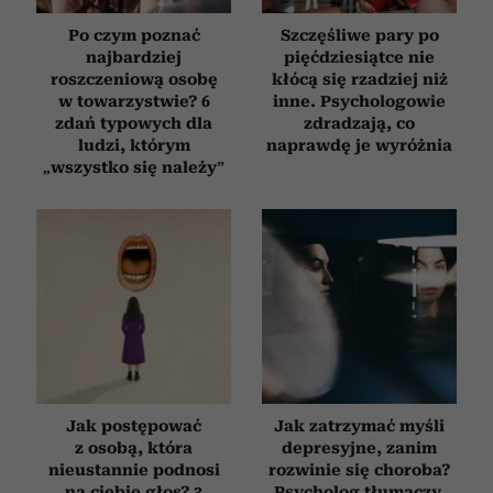
Po czym poznać
Szczęśliwe pary po
najbardziej
pięćdziesiątce nie
roszczeniową osobę
kłócą się rzadziej niż
w towarzystwie? 6
inne. Psychologowie
zdań typowych dla
zdradzają, co
ludzi, którym
naprawdę je wyróżnia
„wszystko się należy”
Jak postępować
Jak zatrzymać myśli
z osobą, która
depresyjne, zanim
nieustannie podnosi
rozwinie się choroba?
na ciebie głos? 3
Psycholog tłumaczy,