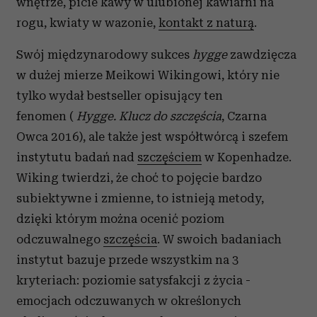
wnętrze, picie kawy w ulubionej kawiarni na
rogu, kwiaty w wazonie,
kontakt z naturą
.
Swój międzynarodowy sukces
hygge
zawdzięcza
w dużej mierze Meikowi Wikingowi, który nie
tylko wydał bestseller opisujący ten
fenomen (
Hygge. Klucz do szczęścia
, Czarna
Owca 2016), ale także jest współtwórcą i szefem
instytutu badań nad
szczęściem
w Kopenhadze.
Wiking twierdzi, że choć to pojęcie bardzo
subiektywne i zmienne, to istnieją metody,
dzięki którym można ocenić poziom
odczuwalnego
szczęścia
. W swoich badaniach
instytut bazuje przede wszystkim na 3
kryteriach: poziomie satysfakcji z życia -
emocjach odczuwanych w określonych