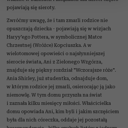
zmienić lub wycofać swoją zgodę w dowolnej chwili.
pojawiają się sieroty.
Wykorzystujemy pliki cookie do spersonalizowania treści
Zwróćmy uwagę, że i tam zmarli rodzice nie
i reklam, aby oferować funkcje społecznościowe i
opuszczają dziecka - pojawiają się w wizjach
analizować ruch w naszej witrynie. Informacje o tym, jak
korzystasz z naszej witryny, udostępniamy partnerom
Haryy'ego Pottera, w symbolicznej Matce
społecznościowym, reklamowym i analitycznym.
Chrzestnej (Wróżce) Kopciuszka. A w
Partnerzy mogą połączyć te informacje z innymi danymi
wielotomowej opowieści o najsłynniejszej
otrzymanymi od Ciebie lub uzyskanymi podczas
sierocie świata, Ani z Zielonego Wzgórza,
korzystania z ich usług.
znajduje się piękny rozdział "Wczorajsze róże".
Ania Shirley, już studentka, odnajduje dom,
w którym rodzice jej zmarli, osierocając ją jako
niemowlę. W tym domu przyszła na świat
i zaznała kilku miesięcy miłości. Właścicielka
domu opowiada Ani, kim byli i jakim szczęściem
była dla nich córeczka, oddaje jej pozostałą