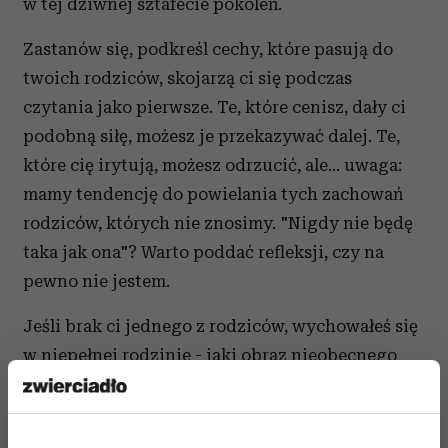
w tej dziwnej sztafecie pokoleń.
Zastanów się, podkreśl cechy, które pasują do
twoich rodziców, skojarzą ci się podczas
czytania jako pierwsze. Te, które cenisz, dały ci
podobną siłę, możesz je przekazywać dalej. Te,
które cię irytują, możesz odrzucić, ale... uwaga:
mamy tendencję do powielania tych zachowań
rodziców, których nie znosimy. "Nigdy nie będę
taka jak ona"? Warto poddać refleksji, czy na
pewno nie jestem.
Jeśli brak ci jednego z rodziców, wychowałeś się
w niepełnej rodzinie - jaki obraz nieobecnego
rodzica nosisz? Gdyby był.. byłby autorytetem,
opoką, przyjacielem? Nie obawiaj się
idealizowania, ono wyraża twoje potrzeby.