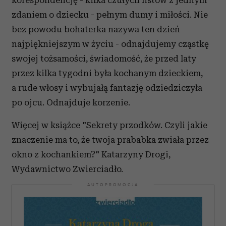
korespondencję - kilka czułych listów z jednym
zdaniem o dziecku - pełnym dumy i miłości. Nie
bez powodu bohaterka nazywa ten dzień
najpiękniejszym w życiu - odnajdujemy cząstkę
swojej tożsamości, świadomość, że przed laty
przez kilka tygodni była kochanym dzieckiem,
a rude włosy i wybujałą fantazję odziedziczyła
po ojcu. Odnajduje korzenie.
Więcej w książce "Sekrety przodków. Czyli jakie
znaczenie ma to, że twoja prababka zwiała przez
okno z kochankiem?" Katarzyny Drogi,
Wydawnictwo Zwierciadło.
AUTOPROMOCJA