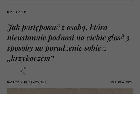
RELACJE
Jak postępować z osobą, która
nieustannie podnosi na ciebie głos? 3
sposoby na poradzenie sobie z
„krzykaczem”
10 LIPCA 2026
PATRYCJA FIJAŁKOWSKA