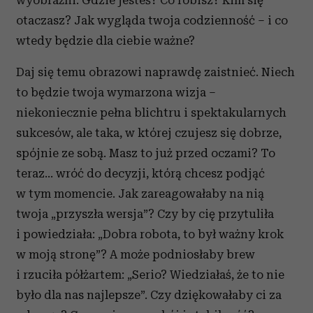
wyobraźni. Gdzie jesteś? Co robisz? Kim się
otaczasz? Jak wygląda twoja codzienność – i co
wtedy będzie dla ciebie ważne?
Daj się temu obrazowi naprawdę zaistnieć. Niech
to będzie twoja wymarzona wizja –
niekoniecznie pełna blichtru i spektakularnych
sukcesów, ale taka, w której czujesz się dobrze,
spójnie ze sobą. Masz to już przed oczami? To
teraz… wróć do decyzji, którą chcesz podjąć
w tym momencie. Jak zareagowałaby na nią
twoja „przyszła wersja”? Czy by cię przytuliła
i powiedziała: „Dobra robota, to był ważny krok
w moją stronę”? A może podniosłaby brew
i rzuciła półżartem: „Serio? Wiedziałaś, że to nie
było dla nas najlepsze”. Czy dziękowałaby ci za