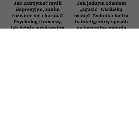
Jak zatrzymać myśli
Jak jednym zdaniem
depresyjne, zanim
„zgasić” wścibską
rozwinie się choroba?
osobę? Technika lustra
Psycholog tłumaczy,
to inteligentny sposób
jak działa autokorekta
na bezczelne pytania
myślenia
RODZICE
Novak Djoković zdradził, co mówi
dzieciom, gdy się nudzą. Wielu
rodziców będzie zaskoczonych
2 LIPCA 2026
ROBERT CHOIŃSKI