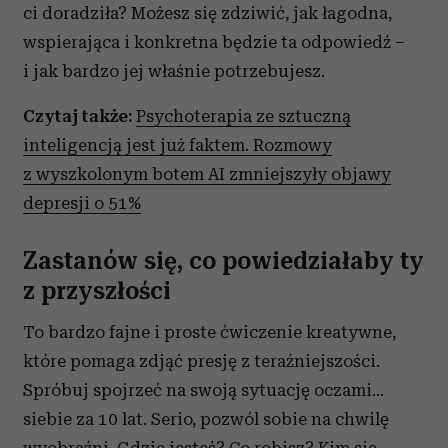
ci doradziła? Możesz się zdziwić, jak łagodna,
korzystasz z naszej witryny, udostępniamy partnerom
wspierająca i konkretna będzie ta odpowiedź –
społecznościowym, reklamowym i analitycznym.
Partnerzy mogą połączyć te informacje z innymi danymi
i jak bardzo jej właśnie potrzebujesz.
otrzymanymi od Ciebie lub uzyskanymi podczas
Czytaj także:
Psychoterapia ze sztuczną
korzystania z ich usług.
inteligencją jest już faktem. Rozmowy
z wyszkolonym botem AI zmniejszyły objawy
depresji o 51%
Zastanów się, co powiedziałaby ty
z przyszłości
To bardzo fajne i proste ćwiczenie kreatywne,
które pomaga zdjąć presję z teraźniejszości.
Spróbuj spojrzeć na swoją sytuację oczami…
siebie za 10 lat. Serio, pozwól sobie na chwilę