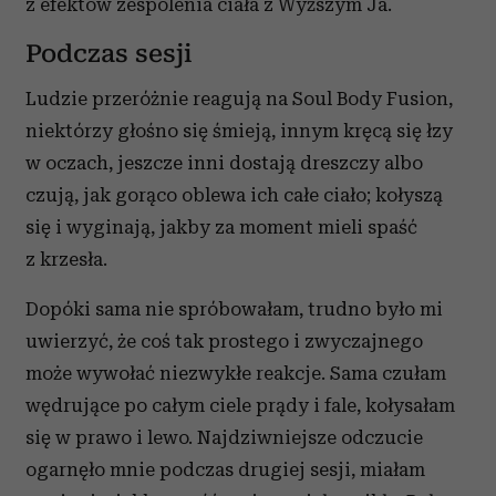
z efektów zespolenia ciała z Wyższym Ja.
i reklam, aby oferować funkcje społecznościowe i
analizować ruch w naszej witrynie. Informacje o tym, jak
Podczas sesji
korzystasz z naszej witryny, udostępniamy partnerom
Ludzie przeróżnie reagują na Soul Body Fusion,
społecznościowym, reklamowym i analitycznym.
Partnerzy mogą połączyć te informacje z innymi danymi
niektórzy głośno się śmieją, innym kręcą się łzy
otrzymanymi od Ciebie lub uzyskanymi podczas
w oczach, jeszcze inni dostają dreszczy albo
korzystania z ich usług.
czują, jak gorąco oblewa ich całe ciało; kołyszą
się i wyginają, jakby za moment mieli spaść
z krzesła.
Dopóki sama nie spróbowałam, trudno było mi
uwierzyć, że coś tak prostego i zwyczajnego
może wywołać niezwykłe reakcje. Sama czułam
wędrujące po całym ciele prądy i fale, kołysałam
się w prawo i lewo. Najdziwniejsze odczucie
ogarnęło mnie podczas drugiej sesji, miałam