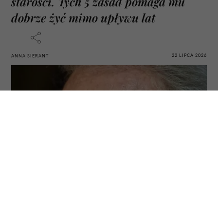
starości. Tych 5 zasad pomaga mu
dobrze żyć mimo upływu lat
22 LIPCA 2026
ANNA SIERANT