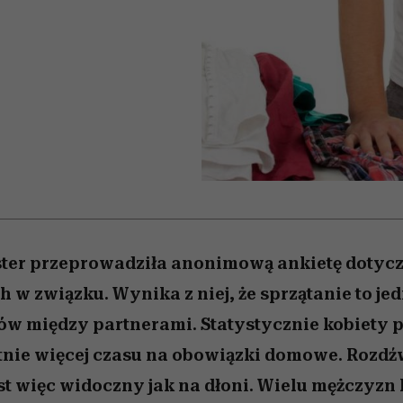
 5,
kwestie, o których wciąż
skutki dla związku i dla
Miller s. 5, odc. 6]
Raport Lyst ujaw
boimy się mówić
partnerki
najbardziej pożąd
ubrania i marki se
ter przeprowadziła anonimową ankietę dotycz
w związku. Wynika z niej, że sprzątanie to je
w między partnerami. Statystycznie kobiety 
nie więcej czasu na obowiązki domowe. Rozdź
st więc widoczny jak na dłoni. Wielu mężczyzn k