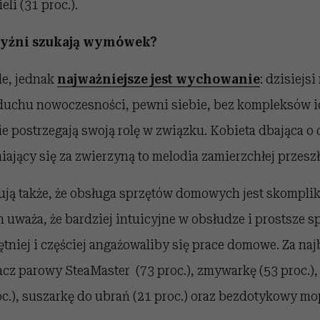
li (31 proc.).
zyźni szukają wymówek?
le, jednak
najważniejsze jest wychowanie
: dzisiejs
uchu nowoczesności, pewni siebie, bez kompleksów id
ie postrzegają swoją rolę w związku. Kobieta dbająca 
ający się za zwierzyną to melodia zamierzchłej przeszł
ują także, że obsługa sprzętów domowych jest skompl
 uważa, że bardziej intuicyjne w obsłudze i prostsze 
ętniej i częściej angażowaliby się prace domowe. Za na
acz parowy SteaMaster (73 proc.), zmywarkę (53 proc.)
c.), suszarkę do ubrań (21 proc.) oraz bezdotykowy mop