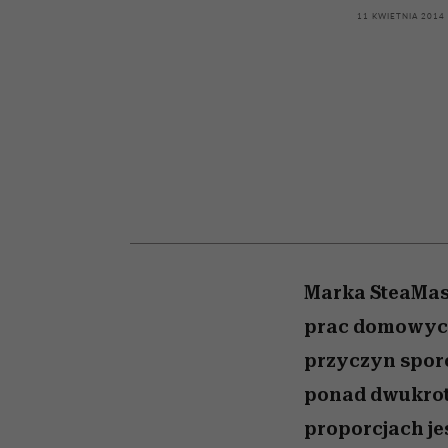
kawę z Kasią Miller”, s.
girls”
11 KWIETNIA 2014
odc. 7]
Marka SteaMas
prac domowych 
przyczyn sporó
ponad dwukrot
proporcjach je