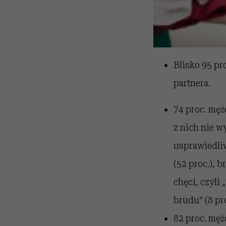
Blisko 95 pr
partnera.
74 proc. mę
z nich nie w
usprawiedliw
(52 proc.), b
chęci, czyli
brudu” (8 pr
82 proc. męż