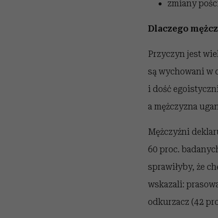
zmiany poście
Dlaczego mężc
Przyczyn jest wie
są wychowani w d
i dość egoistyczn
a mężczyzna ugani
Mężczyźni deklar
60 proc. badanych
sprawiłyby, że ch
wskazali: prasow
odkurzacz (42 pro