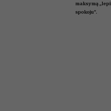
maksymą „lepiej
spokoju”.