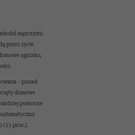
i młodzi mężczyźni
ą przez życie
o domowe ognisko,
ości.
ikowana – ponad
sprzęty domowe
jbardziej pomocne
, automatyczny
 (11 proc.).