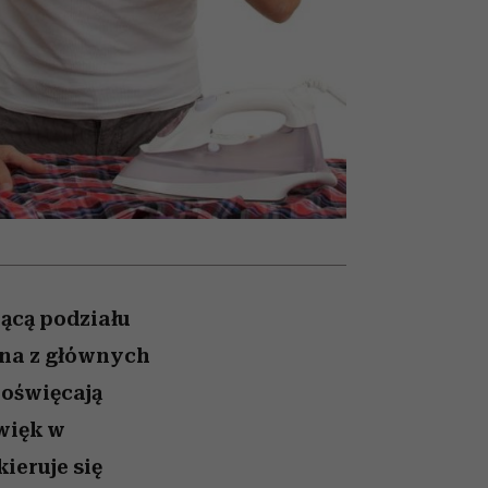
nił
relację z pieniędzmi
ane
zonu
ącą podziału
dna z głównych
poświęcają
więk w
ieruje się