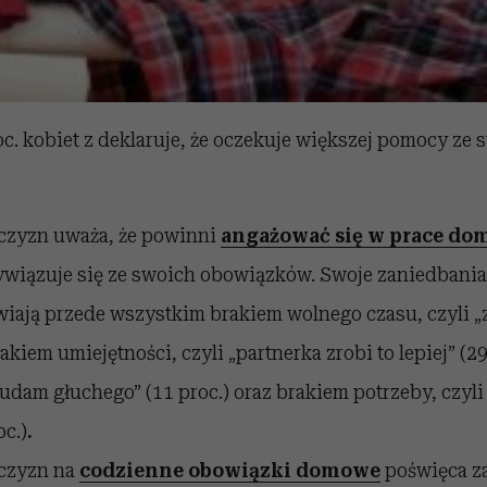
oc. kobiet z deklaruje, że oczekuje większej pomocy ze 
żczyzn uważa, że powinni
angażować się w prace d
ywiązuje się ze swoich obowiązków. Swoje zaniedbania
iają przede wszystkim brakiem wolnego czasu, czyli „zr
rakiem umiejętności, czyli „partnerka zrobi to lepiej” (2
 „udam głuchego” (11 proc.) oraz brakiem potrzeby, czyli
oc.)
.
czyzn na
codzienne obowiązki domowe
poświęca za