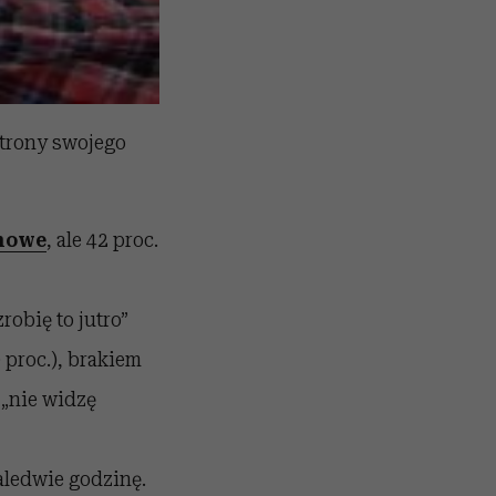
strony swojego
omowe
, ale 42 proc.
obię to jutro”
9 proc.), brakiem
 „nie widzę
ledwie godzinę.