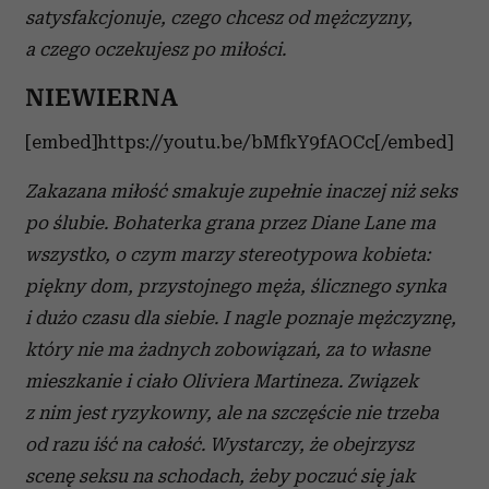
satysfakcjonuje, czego chcesz od mężczyzny,
otrzymanymi od Ciebie lub uzyskanymi podczas
a czego oczekujesz po miłości.
korzystania z ich usług.
NIEWIERNA
[embed]https://youtu.be/bMfkY9fAOCc[/embed]
Zakazana miłość smakuje zupełnie inaczej niż seks
po ślubie. Bohaterka grana przez Diane Lane ma
wszystko, o czym marzy stereotypowa kobieta:
piękny dom, przystojnego męża, ślicznego synka
i dużo czasu dla siebie. I nagle poznaje mężczyznę,
który nie ma żadnych zobowiązań, za to własne
mieszkanie i ciało Oliviera Martineza. Związek
z nim jest ryzykowny, ale na szczęście nie trzeba
od razu iść na całość. Wystarczy, że obejrzysz
scenę seksu na schodach, żeby poczuć się jak