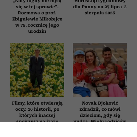
„Koty nigdy nie mylą
Horoskop tygodniowy
się w tej sprawie”.
dla Panny na 27 lipca–2
Rozmowa o prof.
sierpnia 2026
Zbigniewie Mikołejce
w 75. rocznicę jego
urodzin
Filmy, które otwierają
Novak Djoković
oczy. 10 historii, po
zdradził, co mówi
których inaczej
dzieciom, gdy się
spojrzysz na życie
nudzą. Wielu rodziców
będzie zaskoczonych