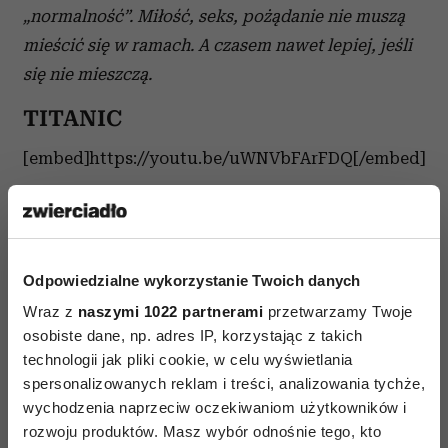
„normalność”. Miłość, seks, pożądanie nie muszą
mieścić się w ramach. A czasem nawet lepiej, jeśli
się nie mieszczą.
TITANIC
[embed]https://youtu.be/uWNVbFArFDQ[/embed]
Pamiętasz tę scenę, gdy Rose i Jack znajdują na
pokładzie „Titanica” przytulny zakątek: samochód?
Szyby parują od namiętności i możesz się
Odpowiedzialne wykorzystanie Twoich danych
domyślać, co oni tam robią. Za seks w miejscu
Wraz z
naszymi 1022 partnerami
przetwarzamy Twoje
publicznym grozi mandat, ale we własnym garażu
osobiste dane, np. adres IP, korzystając z takich
nikt was nie przyłapie. Efekt? Kary nie będzie,
technologii jak pliki cookie, w celu wyświetlania
a może być nagroda w postaci niezwykłych
spersonalizowanych reklam i treści, analizowania tychże,
doznań.
wychodzenia naprzeciw oczekiwaniom użytkowników i
rozwoju produktów. Masz wybór odnośnie tego, kto