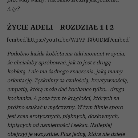
A ty?
ŻYCIE ADELI – ROZDZIAŁ 1 I 2
[embed]https://youtu.be/W1VP-f9bUDM[/embed]
Podobno każda kobieta ma taki moment w życiu,
że chciałaby spróbować, jak to jest z drugą
kobietą. I nie ma żadnego znaczenia, jaką mamy
orientację. Tęsknimy za czułością, kreatywnością,
empatią, którą może dać kochance tylko… druga
kochanka. A poza tym te krągłości, których na
próżno szukać u mężczyzny. W tym filmie sporo
jest scen erotycznych, pięknych, dosłownych,
kipiących od namiętności i seksu. Najlepiej
obejrzyj je wszystkie. Plus jedną, która nie dzieje