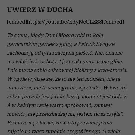
UWIERZ W DUCHA
[embed]https://youtu.be/Kdyl9cOLZS8[/embed]
Ta scena, kiedy Demi Moore robi na kole
garncarskim garnek z gliny, a Patrick Swayze
zachodzi ją od tyłu i zaczyna pieścić. Nie, ona nie
ma właściwie ochoty. I jest cała umorusana gliną.
I nie ma na sobie seksownej bielizny z love-store’u.
W ogóle wydaje się, że to nie ten moment, nie ta
atmosfera, nie ta scenografia, a jednak… W kwestii
seksu prawda jest jedna: każdy moment jest dobry.
A w każdym razie warto spróbować, zamiast
mówić: „nie przeszkadzaj mi, jestem teraz zajęta”.
Bo może się okazać, że warto porzucić jedno
zajęcie na rzecz zupełnie czegoś innego. O wiele