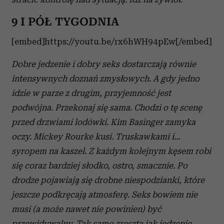
9 I PÓŁ TYGODNIA
[embed]https://youtu.be/rx6hWH94pEw[/embed]
Dobre jedzenie i dobry seks dostarczają równie
intensywnych doznań zmysłowych. A gdy jedno
idzie w parze z drugim, przyjemność jest
podwójna. Przekonaj się sama. Chodzi o tę scenę
przed drzwiami lodówki. Kim Basinger zamyka
oczy. Mickey Rourke kusi. Truskawkami i…
syropem na kaszel. Z każdym kolejnym kęsem robi
się coraz bardziej słodko, ostro, smacznie. Po
drodze pojawiają się drobne niespodzianki, które
jeszcze podkręcają atmosferę. Seks bowiem nie
musi (a może nawet nie powinien) być
przewidywalny. Tak samo zresztą jak jedzenie.