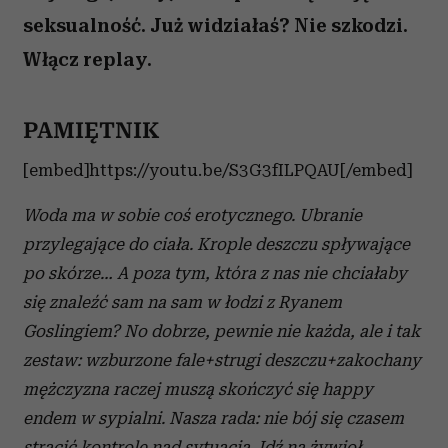
seksualność. Już widziałaś? Nie szkodzi.
Włącz replay.
PAMIĘTNIK
[embed]https://youtu.be/S3G3fILPQAU[/embed]
Woda ma w sobie coś erotycznego. Ubranie
przylegające do ciała. Krople deszczu spływające
po skórze… A poza tym, która z nas nie chciałaby
się znaleźć sam na sam w łodzi z Ryanem
Goslingiem? No dobrze, pewnie nie każda, ale i tak
zestaw: wzburzone fale+strugi deszczu+zakochany
mężczyzna raczej muszą skończyć się happy
endem w sypialni. Nasza rada: nie bój się czasem
stracić kontrolę nad sytuacją. Idź na żywioł.