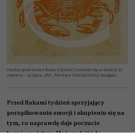
Osoby spod znaku Raka (Cancer) urodziły się w dniach 21
czerwca – 22 lipca. (Fot. Fototeca Gilardi/Getty Images)
Przed Rakami tydzień sprzyjający
porządkowaniu emocji i skupieniu się na
tym, co naprawdę daje poczucie
bezpieczeństwa. Możesz dojść do