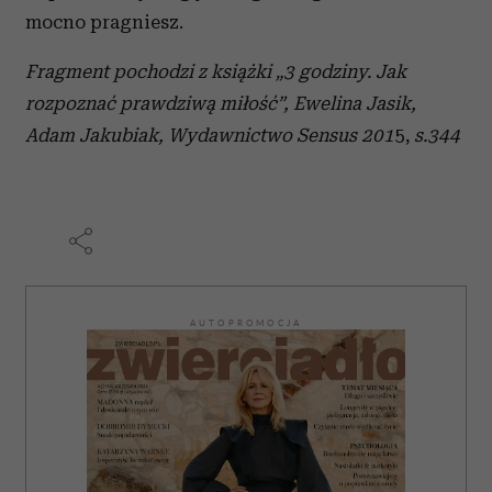
mocno pragniesz.
Partnerzy mogą połączyć te informacje z innymi danymi
otrzymanymi od Ciebie lub uzyskanymi podczas
Fragment pochodzi z książki „3 godziny. Jak
korzystania z ich usług.
rozpoznać prawdziwą miłość
”, Ewelina Jasik,
Adam Jakubiak, Wydawnictwo Sensus 201
5,
s.344
AUTOPROMOCJA