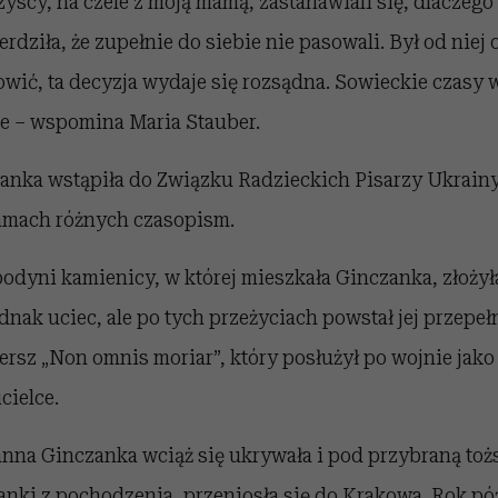
scy, na czele z moją mamą, zastanawiali się, dlaczego
dziła, że zupełnie do siebie nie pasowali. Był od niej o
nowić, ta decyzja wydaje się rozsądna. Sowieckie czasy
 – wspomina Maria Stauber.
nka wstąpiła do Związku Radzieckich Pisarzy Ukrainy
łamach różnych czasopism.
dyni kamienicy, w której mieszkała Ginczanka, złożył
ednak uciec, ale po tych przeżyciach powstał jej przepe
ersz „Non omnis moriar”, który posłużył po wojnie jak
cielce.
nna Ginczanka wciąż się ukrywała i pod przybraną toż
nki z pochodzenia, przeniosła się do Krakowa. Rok póź