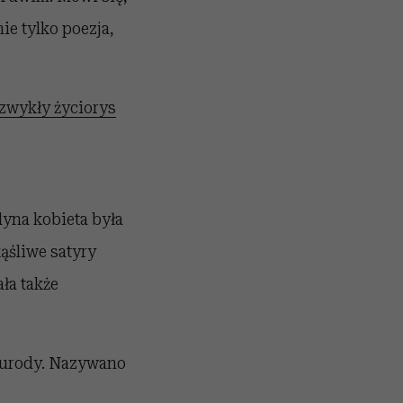
ie tylko poezja,
zwykły życiorys
yna kobieta była
ąśliwe satyry
ła także
ej urody. Nazywano