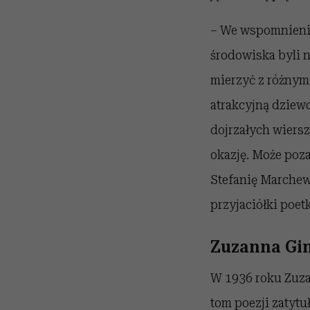
– We wspomnienia
środowiska byli ni
mierzyć z różnym
atrakcyjną dziew
dojrzałych wiersz
okazję. Może poza
Stefanię Marchew
przyjaciółki poetk
Zuzanna Gin
W 1936 roku Zuzan
tom poezji zatytu