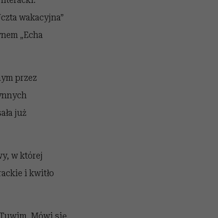
Uczta wakacyjna”
wnem „Echa
nym przez
łynnych
ała już
y, w której
ackie i kwitło
 Tuwim. Mówi się,