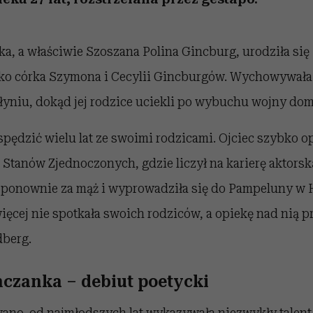
a, a właściwie Szoszana Polina Gincburg, urodziła się
ako córka Szymona i Cecylii Gincburgów. Wychowywała 
niu, dokąd jej rodzice uciekli po wybuchu wojny dom
 spędzić wielu lat ze swoimi rodzicami. Ojciec szybko o
Stanów Zjednoczonych, gdzie liczył na karierę aktorsk
 ponownie za mąż i wyprowadziła się do Pampeluny w H
ęcej nie spotkała swoich rodziców, a opiekę nad nią p
dberg.
czanka – debiut poetycki
wano, od najmłodszych lat wykazywała niezwykły talent l