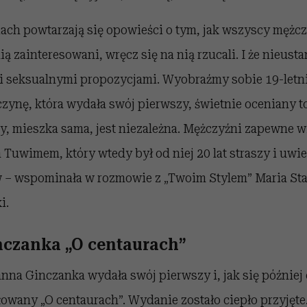
ch powtarzają się opowieści o tym, jak wszyscy mężcz
ą zainteresowani, wręcz się na nią rzucali. I że nieust
i seksualnymi propozycjami. Wyobraźmy sobie 19-letn
czynę, która wydała swój pierwszy, świetnie oceniany 
y, mieszka sama, jest niezależna. Mężczyźni zapewne w
 Tuwimem, który wtedy był od niej 20 lat straszy i uwie
 – wspominała w rozmowie z „Twoim Stylem” Maria Sta
i.
czanka „O centaurach”
na Ginczanka wydała swój pierwszy i, jak się później o
łowany „O centaurach”. Wydanie zostało ciepło przyjęte