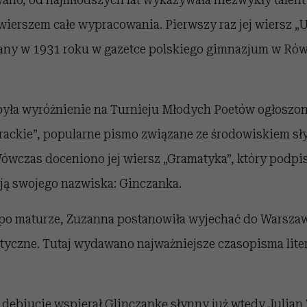
 wierszem całe wypracowania. Pierwszy raz jej wiersz „
any w 1931 roku w gazetce polskiego gimnazjum w Ró
yła wyróżnienie na Turnieju Młodych Poetów ogłoszo
rackie”, popularne pismo związane ze środowiskiem s
wczas doceniono jej wiersz „Gramatyka”, który podpis
ją swojego nazwiska: Ginczanka.
 po maturze, Zuzanna postanowiła wyjechać do Warszaw
ystyczne. Tutaj wydawano najważniejsze czasopisma liter
.
debiucie wspierał Glinczankę słynny już wtedy Julian