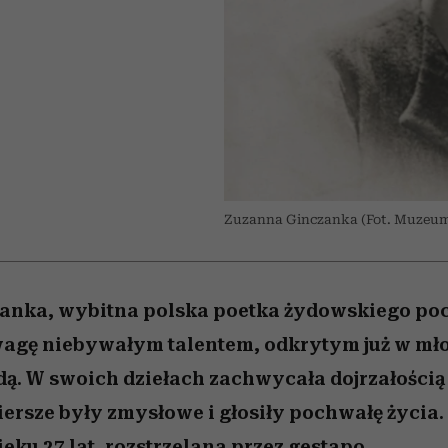
edź
 5,
j
Wiemy, gdzie go kupić
Miller s. 5, odc. 6]
niż się wydaje
sezon jesień–zima 2
Zuzanna Ginczanka (Fot. Muzeum
anka, wybitna polska poetka żydowskiego po
wagę niebywałym talentem, odkrytym już w mł
ą. W swoich dziełach zachwycała dojrzałością 
ersze były zmysłowe i głosiły pochwałę życia.
eku 27 lat, rozstrzelana przez gestapo.