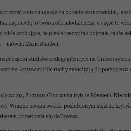
wórczość zatrzymuje się na okresie warszawskim, jesz
k naprawdę to twórczość młodzieńcza, a część to wiers
 takie szokujące, że pisała rzeczy tak dojrzałe, także s
 – mówiła Maria Stauber.
rozpoczęciu studiów pedagogicznych na Uniwersyteci
Równem. Antysemickie ruchy zmusiły ją do porzucenia d
 się wojna, Zuzanna Ginczanka była w Równem. Nie miał
wy. Wraz ze swoim świeżo poślubionym mężem, krytyk
herem, przeniosła się do Lwowa.