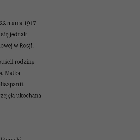
 22 marca 1917
się jednak
owej w Rosji.
puścił rodzinę
ą. Matka
iszpanii.
rzejęła ukochana
iteracki.