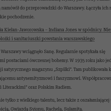
ją namówił do przeprowadzki do Warszawy. Łączyła ich n
skie pochodzenie.
ia Kielan-Jaworowska – Indiana Jones w spódnicy. Nie
lożki i sanitariuszki powstania warszawskiego
e Warszawy wciągnęło Sanę. Regularnie spotykała się
ymi postaciami ówczesnej bohemy. W 1935 roku jako jed
ji satyrycznego magazynu „Szpilki”. Tam publikowała k
ającemu antysemityzmowi i faszyzmowi. Współpracowa
 Literackimi” oraz Polskim Radiem.
ie tylko z wielkiego talentu, lecz także z oszałamiając
ścią, Gwiazdą Syjonu, Rachelą, Sulamitą.