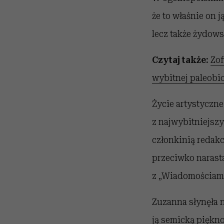
że to właśnie on 
lecz także żydow
Czytaj także:
Zof
wybitnej paleobio
Życie artystyczn
z najwybitniejsz
członkinią redakc
przeciwko narast
z „Wiadomościami
Zuzanna słynęła n
ją semicką piękno