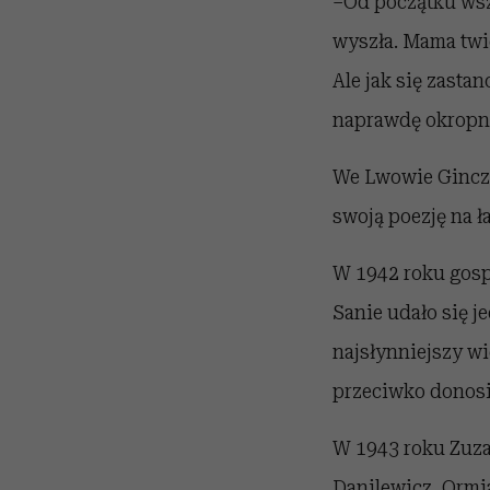
–Od początku wszy
wyszła. Mama twier
Ale jak się zasta
naprawdę okropne
We Lwowie Gincza
swoją poezję na 
W 1942 roku gospo
Sanie udało się j
najsłynniejszy wi
przeciwko donosi
W 1943 roku Zuza
Danilewicz, Ormia