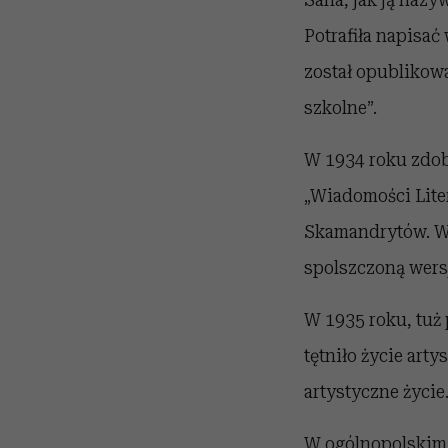
Potrafiła napisać
został opublikow
szkolne”.
W 1934 roku zdob
„Wiadomości Lite
Skamandrytów. Wó
spolszczoną wers
W 1935 roku, tuż
tętniło życie art
artystyczne życie
W ogólnopolskim 