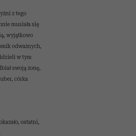
yźni z tego
annie musiała się
ią, wyjątkowo
tomik odważnych,
idzieli w tym
lbiał swoją żonę,
uber, córka
kazało, ostatni,
.