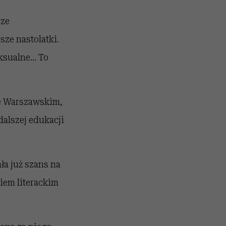
cze
ze nastolatki.
eksualne… To
e Warszawskim,
alszej edukacji
a już szans na
iem literackim