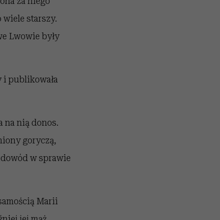
 ona za niego
 wiele starszy.
 we Lwowie były
 i publikowała
a na nią donos.
łniony goryczą,
o dowód w sprawie
samością Marii
niej jej mąż