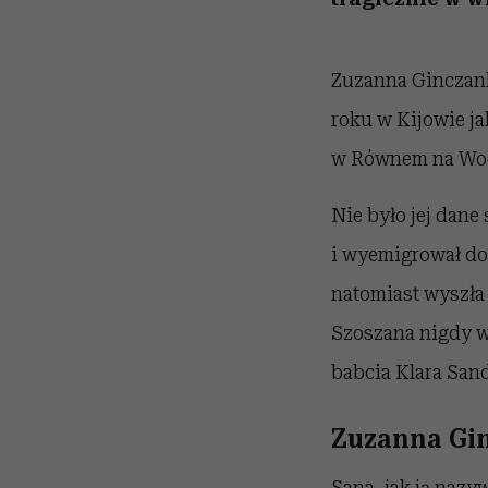
Zuzanna Ginczank
roku w Kijowie j
w Równem na Woły
Nie było jej dane
i wyemigrował do 
natomiast wyszła
Szoszana nigdy wi
babcia Klara San
Zuzanna Gin
Sana, jak ją nazy