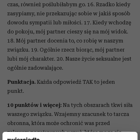
czas, również poślubiłabym go. 16. Rzadko kiedy
zasypiamy, nie przekazując sobie w jakiś sposób
dowodu sympatii lub miłości. 17. Kiedy wchodzę
do pokoju, mój partner cieszy się na mój widok.
18. Mój partner docenia to, co robię w naszym
związku. 19. Ogólnie rzecz biorąc, mój partner
lubi mój charakter. 20. Nasze życie seksualne jest
ogólnie zadowalające.
Punktacja.
Każda odpowiedź TAK to jeden
punkt.
10 punktów i więcej:
Na tych obszarach tkwi siła
waszego związku. Wzajemny szacunek to tarcza
obronna, która może ochronić was przed
zalewem negatywnych uczuć, które mogą się