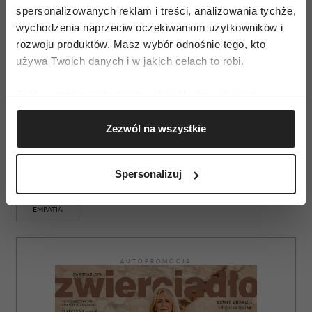
spersonalizowanych reklam i treści, analizowania tychże,
wychodzenia naprzeciw oczekiwaniom użytkowników i
rozwoju produktów. Masz wybór odnośnie tego, kto
używa Twoich danych i w jakich celach to robi.
Test dla twojego związku
Jeśli wyrazisz na to zgodę, chcielibyśmy również:
Gromadzić dane dotyczące Twojej lokalizacji
Zezwól na wszystkie
geograficznej z dokładnością nawet do kilku metrów
Identyfikować Twoje urządzenie, aktywnie
analizując charakteryzującego je zbiory danych
Spersonalizuj
(fingerprinting, czyli wirtualny odcisk palca)
Dowiedz się więcej odnośnie tego, jak Twoje osobiste
EMPATIA
dane są przetwarzane oraz ustaw własne preferencje w
sekcji szczegółów
. W Deklaracji plików cookie możesz
zmienić lub wycofać swoją zgodę w dowolnej chwili.
AUTOPROMOCJA
Wykorzystujemy pliki cookie do spersonalizowania treści
i reklam, aby oferować funkcje społecznościowe i