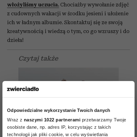
włożyliśmy uczucia.
Chociażby wywołanie zdjęć
z cudownych wakacji w środku jesieni i ułożenie
ich w ładnym albumie. Skontaktuj się ze swoją
kreatywnością i wiedzą o tym, co go wzruszy i do
dzieła!
Czytaj także
Odpowiedzialne wykorzystanie Twoich danych
Wraz z
naszymi 1022 partnerami
przetwarzamy Twoje
osobiste dane, np. adres IP, korzystając z takich
technologii jak pliki cookie, w celu wyświetlania