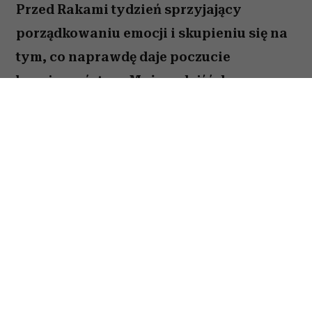
Przed Rakami tydzień sprzyjający
porządkowaniu emocji i skupieniu się na
tym, co naprawdę daje poczucie
bezpieczeństwa. Możesz dojść do
ważnych wniosków dotyczących relacji,
pracy lub planów na najbliższe miesiące.
To dobry moment, by zaufać sobie i nie
odkładać decyzji, które od dawna czekają
na realizację. Sprawdź, co gwiazdy
przygotowały dla Raka na okres od 27
lipca do 2 sierpnia 2026 roku.
Spis treści: