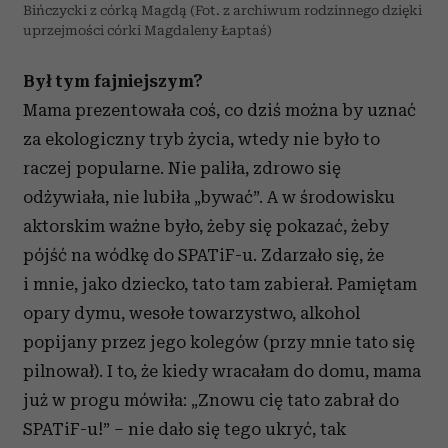
Bińczycki z córką Magdą (Fot. z archiwum rodzinnego dzięki
uprzejmości córki Magdaleny Łaptaś)
Był tym fajniejszym?
Mama prezentowała coś, co dziś można by uznać
za ekologiczny tryb życia, wtedy nie było to
raczej popularne. Nie paliła, zdrowo się
odżywiała, nie lubiła „bywać”. A w środowisku
aktorskim ważne było, żeby się pokazać, żeby
pójść na wódkę do SPATiF-u. Zdarzało się, że
i mnie, jako dziecko, tato tam zabierał. Pamiętam
opary dymu, wesołe towarzystwo, alkohol
popijany przez jego kolegów (przy mnie tato się
pilnował). I to, że kiedy wracałam do domu, mama
już w progu mówiła: „Znowu cię tato zabrał do
SPATiF-u!” – nie dało się tego ukryć, tak