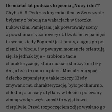
Ile miałaś lat podczas kręcenia „Nocy i dni”?
Chyba 6–8. Podczas kręcenia filmu w Seroczynie
byłyśmy z babcią na wakacjach w Stoczku
Łukowskim. Pamiętam, jak powstawały sceny
z powstania styczniowego. Utkwiła mi w pamięci
ta scena, kiedy Bogumił jest ranny, ciągną go po
ziemi, w błocie, i w pewnym momencie orientują
się, że jednak żyje – zrobiono tacie
charakteryzację, która musiała starczyć na trzy
dni, a była to rana na piersi. Musiał z nią spać –
dziecko zapamiętuje takie rzeczy. Kiedy
zmywano mu charakteryzację, było pochmurno,
chłodno, a on cały utytłany w błocie i polewany
zimną wodą z węża znosił to wyjątkowo
cierpliwie. Przed rozpoczęciem zdjęć wysłano go