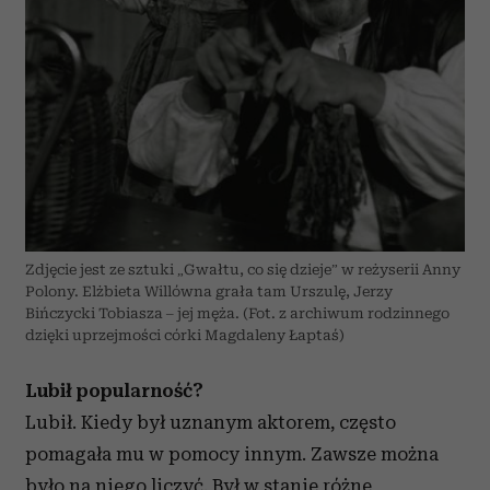
Zdjęcie jest ze sztuki „Gwałtu, co się dzieje” w reżyserii Anny
Polony. Elżbieta Willówna grała tam Urszulę, Jerzy
Bińczycki Tobiasza – jej męża. (Fot. z archiwum rodzinnego
dzięki uprzejmości córki Magdaleny Łaptaś)
Lubił popularność?
Lubił. Kiedy był uznanym aktorem, często
pomagała mu w pomocy innym. Zawsze można
było na niego liczyć. Był w stanie różne