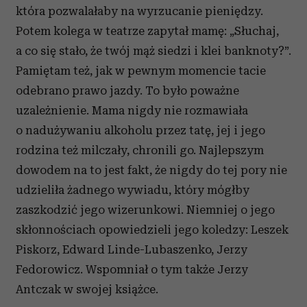
która pozwalałaby na wyrzucanie pieniędzy.
Partnerzy mogą połączyć te informacje z innymi danymi
Potem kolega w teatrze zapytał mamę: „Słuchaj,
otrzymanymi od Ciebie lub uzyskanymi podczas
korzystania z ich usług.
a co się stało, że twój mąż siedzi i klei banknoty?”.
Pamiętam też, jak w pewnym momencie tacie
odebrano prawo jazdy. To było poważne
uzależnienie. Mama nigdy nie rozmawiała
o nadużywaniu alkoholu przez tatę, jej i jego
rodzina też milczały, chronili go. Najlepszym
dowodem na to jest fakt, że nigdy do tej pory nie
udzieliła żadnego wywiadu, który mógłby
zaszkodzić jego wizerunkowi. Niemniej o jego
skłonnościach opowiedzieli jego koledzy: Leszek
Piskorz, Edward Linde-Lubaszenko, Jerzy
Fedorowicz. Wspomniał o tym także Jerzy
Antczak w swojej książce.