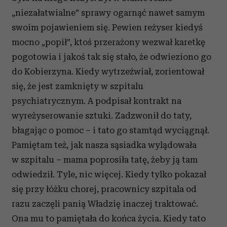
„niezałatwialne” sprawy ogarnąć nawet samym
swoim pojawieniem się. Pewien reżyser kiedyś
mocno „popił”, ktoś przerażony wezwał karetkę
pogotowia i jakoś tak się stało, że odwieziono go
do Kobierzyna. Kiedy wytrzeźwiał, zorientował
się, że jest zamknięty w szpitalu
psychiatrycznym. A podpisał kontrakt na
wyreżyserowanie sztuki. Zadzwonił do taty,
błagając o pomoc – i tato go stamtąd wyciągnął.
Pamiętam też, jak nasza sąsiadka wylądowała
w szpitalu – mama poprosiła tatę, żeby ją tam
odwiedził. Tyle, nic więcej. Kiedy tylko pokazał
się przy łóżku chorej, pracownicy szpitala od
razu zaczęli panią Władzię inaczej traktować.
Ona mu to pamiętała do końca życia. Kiedy tato