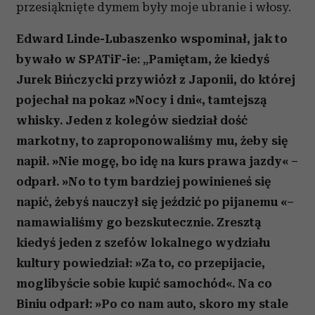
przesiąknięte dymem były moje ubranie i włosy.
Edward Linde-Lubaszenko wspominał, jak to
bywało w SPATiF-ie: „Pamiętam, że kiedyś
Jurek Bińczycki przywiózł z Japonii, do której
pojechał na pokaz »Nocy i dni«, tamtejszą
whisky. Jeden z kolegów siedział dość
markotny, to zaproponowaliśmy mu, żeby się
napił. »Nie mogę, bo idę na kurs prawa jazdy« –
odparł. »No to tym bardziej powinieneś się
napić, żebyś nauczył się jeździć po pijanemu «–
namawialiśmy go bezskutecznie. Zresztą
kiedyś jeden z szefów lokalnego wydziału
kultury powiedział: »Za to, co przepijacie,
moglibyście sobie kupić samochód«. Na co
Biniu odparł: »Po co nam auto, skoro my stale