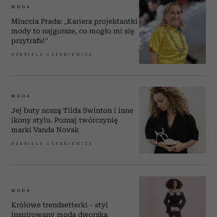
MODA
Miuccia Prada: „Kariera projektantki
mody to najgorsze, co mogło mi się
przytrafić”
GABRIELA CZERKIEWICZ
MODA
Jej buty noszą Tilda Swinton i inne
ikony stylu. Poznaj twórczynię
marki Vanda Novak
GABRIELA CZERKIEWICZ
MODA
Królowe trendsetterki – styl
inspirowany modą dworską