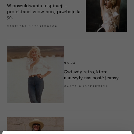
W poszukiwaniu inspiracji –
projektanci znów nucą przeboje lat
90.
GABRIELA CZERKIEWICZ
MODA
Gwiazdy retro, które
nauczyły nas nosić jeansy
MARTA WASZKIEWICZ
MODA