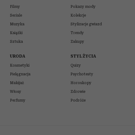
MAŁGORZATA WELMAN
2
PSYCHOLOGIA
SPOTKANIA
Relacje
Wywiady
Seks
Podcasty
Praca
Wideo
Wychowanie
Akademia Zwierciadła
Kulisy naszych sesji