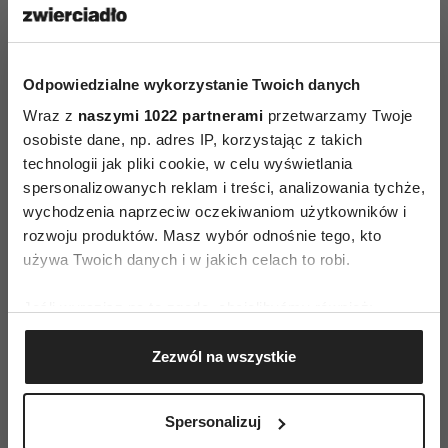
Diane Keaton – moda na
własnych zasadach
GABRIELA CZERKIEWICZ
Odpowiedzialne wykorzystanie Twoich danych
Wraz z
naszymi 1022 partnerami
przetwarzamy Twoje
osobiste dane, np. adres IP, korzystając z takich
technologii jak pliki cookie, w celu wyświetlania
spersonalizowanych reklam i treści, analizowania tychże,
REKLAMA
„Your dreams, make them real” –
wychodzenia naprzeciw oczekiwaniom użytkowników i
Rihanna nową twarzą perfum Dior
rozwoju produktów. Masz wybór odnośnie tego, kto
J’adore. Premiera kampanii
używa Twoich danych i w jakich celach to robi.
reklamowej
ALICJA SZEWCZYK, MAŁGORZATA
Jeśli wyrazisz na to zgodę, chcielibyśmy również:
WELMAN
Gromadzić dane dotyczące Twojej lokalizacji
Zezwól na wszystkie
geograficznej z dokładnością nawet do kilku metrów
WYWIADY
Identyfikować Twoje urządzenie, aktywnie
„Bałbym się zagrać Karla Lagerfelda,
analizując charakteryzującego je zbiory danych
gdyby jeszcze żył”. Rozmowa z
Spersonalizuj
(fingerprinting, czyli wirtualny odcisk palca)
Danielem Brühlem, odtwórcą