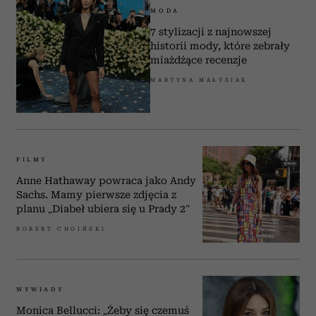
MODA
7 stylizacji z najnowszej
historii mody, które zebrały
miażdżące recenzje
MARTYNA MAŁYSIAK
FILMY
Anne Hathaway powraca jako Andy
Sachs. Mamy pierwsze zdjęcia z
planu „Diabeł ubiera się u Prady 2”
ROBERT CHOIŃSKI
WYWIADY
Monica Bellucci: „Żeby się czemuś