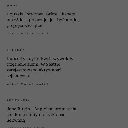
SPOTKANIA
„Nie chcę na to umrzeć”. Linda
Evangelista opowiada o walce z
rakiem piersi
MAŁGORZATA WELMAN
MODA
„Designed by Dawid Ryski” –
kolejny polski artysta
projektuje dla Hermèsa
MAŁGORZATA WELMAN
MODA