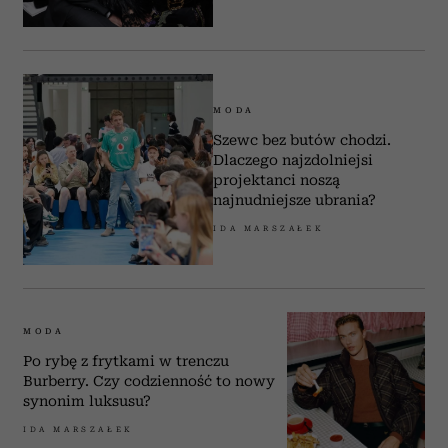
MODA
Szewc bez butów chodzi.
Dlaczego najzdolniejsi
projektanci noszą
najnudniejsze ubrania?
IDA MARSZAŁEK
MODA
Po rybę z frytkami w trenczu
Burberry. Czy codzienność to nowy
synonim luksusu?
IDA MARSZAŁEK