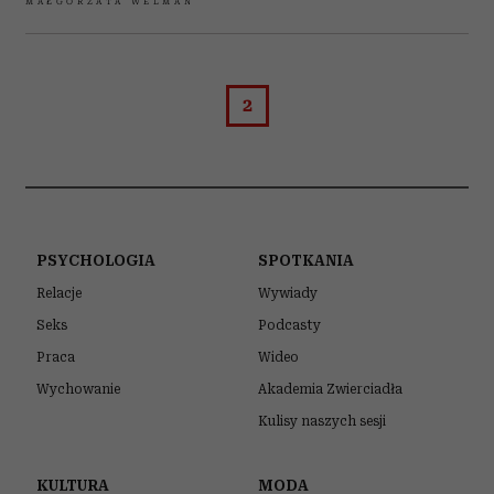
Dojrzała i stylowa. Grèce Ghanem
ma 58 lat i pokazuje, jak być modną
po pięćdziesiątce
MARTA WASZKIEWICZ
KULTURA
Koncerty Taylor Swift wywołały
trzęsienie ziemi. W Seattle
zarejestrowano aktywność
sejsmiczną
MARTA WASZKIEWICZ
SPOTKANIA
Jane Birkin – Angielka, która stała
się ikoną mody nie tylko nad
Sekwaną