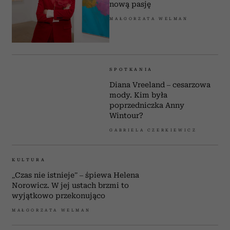
SPOTKANIA
„Znów czuję się spełniona”.
Sharon Stone ma 67 lat i
nową pasję
MAŁGORZATA WELMAN
SPOTKANIA
Diana Vreeland – cesarzowa
mody. Kim była
poprzedniczka Anny
Wintour?
GABRIELA CZERKIEWICZ