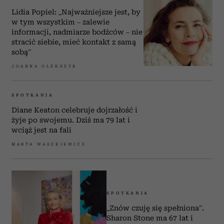
wciąż inspiruje
ALEKSANDRA ZAWADZKA
SPOTKANIA
Lidia Popiel: „Najważniejsze jest, by
w tym wszystkim – zalewie
informacji, nadmiarze bodźców – nie
stracić siebie, mieć kontakt z samą
sobą”
JOANNA OLEKSZYK
SPOTKANIA
Diane Keaton celebruje dojrzałość i
żyje po swojemu. Dziś ma 79 lat i
wciąż jest na fali
MARTA WASZKIEWICZ