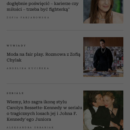
dogłębnie poświęcić – karierze czy
miłości – trzeba być fighterką”
ZOFIA FABJANOWSKA
WYWIADY
Moda na fair play. Rozmowa z Zofią
Chylak
ANGELIKA KUCIŃSKA
SERIALE
Wiemy, kto zagra ikonę stylu
Carolyn Bessette-Kennedy w serialu
o tragicznych losach jej i Johna F.
Kennedy’ego Juniora
ALEKSANDRA URBANIAK