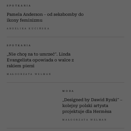
KULTURA
„Czas nie istnieje” – śpiewa Helena
Norowicz. W jej ustach brzmi to
wyjątkowo przekonująco
MAŁGORZATA WELMAN
SPOTKANIA
Pamela Anderson – od seksbomby do
ikony feminizmu
ANGELIKA KUCIŃSKA