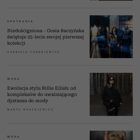
SPOTKANIA
Niedościgniona – Gosia Baczyńska
świętuje 25-lecie swojej pierwszej
kolekcji
GABRIELA CZERKIEWICZ
MODA
Ewolucja stylu Billie Eilish: od
kompleksów do uwalniającego
dystansu do mody
MARTA WASZKIEWICZ
MODA