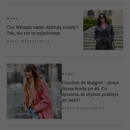
MODA
Czy Włoszki nadal dyktują trendy?
Tak, ale nie te najmłodsze
MARTA WASZKIEWICZ
MODA
Caroline de Maigret – nowa
ikona mody po 40. Co
sprawia, że stylem przebija
20-latki?
MARTA WASZKIEWICZ