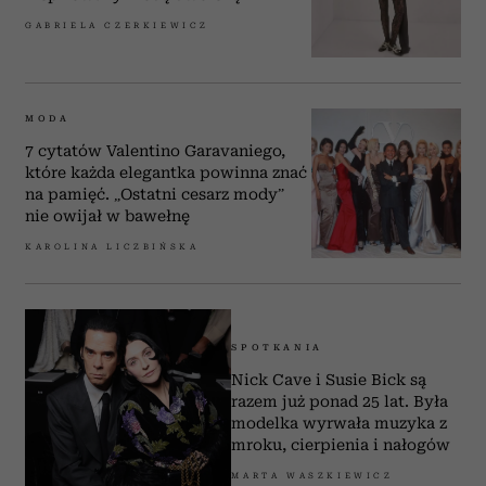
GABRIELA CZERKIEWICZ
MODA
7 cytatów Valentino Garavaniego,
które każda elegantka powinna znać
na pamięć. „Ostatni cesarz mody”
nie owijał w bawełnę
KAROLINA LICZBIŃSKA
SPOTKANIA
Nick Cave i Susie Bick są
razem już ponad 25 lat. Była
modelka wyrwała muzyka z
mroku, cierpienia i nałogów
MARTA WASZKIEWICZ