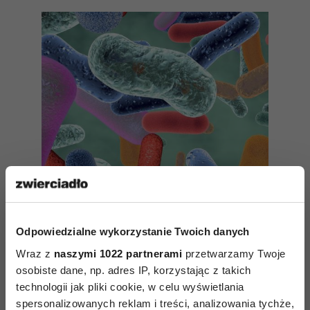
Odpowiedzialne wykorzystanie Twoich danych
Probiotyki - bakterie jak leki
Wraz z
naszymi 1022 partnerami
przetwarzamy Twoje
osobiste dane, np. adres IP, korzystając z takich
technologii jak pliki cookie, w celu wyświetlania
spersonalizowanych reklam i treści, analizowania tychże,
Jak szybko wyzdrowieć? - Nie