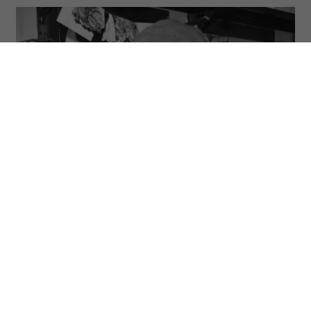
(Fot. John Springer Collection/CORBIS/Corbis via Getty