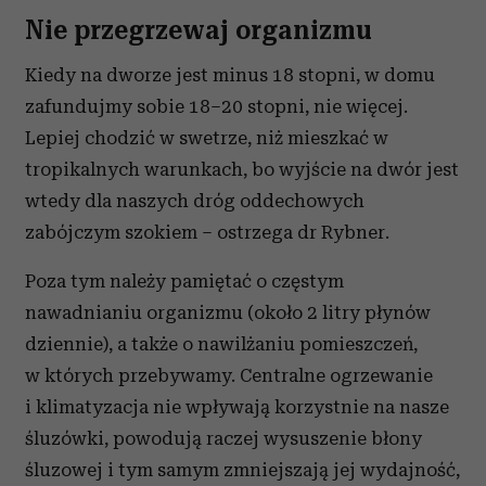
korzystasz z naszej witryny, udostępniamy partnerom
Nie przegrzewaj organizmu
społecznościowym, reklamowym i analitycznym.
Partnerzy mogą połączyć te informacje z innymi danymi
Kiedy na dworze jest minus 18 stopni, w domu
otrzymanymi od Ciebie lub uzyskanymi podczas
zafundujmy sobie 18–20 stopni, nie więcej.
korzystania z ich usług.
Lepiej chodzić w swetrze, niż mieszkać w
tropikalnych warunkach, bo wyjście na dwór jest
wtedy dla naszych dróg oddechowych
zabójczym szokiem – ostrzega dr Rybner.
Poza tym należy pamiętać o częstym
nawadnianiu organizmu (około 2 litry płynów
dziennie), a także o nawilżaniu pomieszczeń,
w których przebywamy. Centralne ogrzewanie
i klimatyzacja nie wpływają korzystnie na nasze
śluzówki, powodują raczej wysuszenie błony
śluzowej i tym samym zmniejszają jej wydajność,