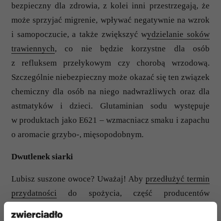
bezpieczny dla zdrowia, z kolei inni przestrzegają, że
może sprzyjać migrenie, wpływać negatywnie na wzrok
i samopoczucie, a także zwiększyć w
ydzielanie soków
trawiennych
, co nie będzie korzystne dla osób
z refluksem przełykowym czy chorobą wrzodową.
Szczególnie niebezpieczny może okazać się ten związek
chemiczny dla osób na niego nadwrażliwych oraz dla
astmatyków i dzieci. Glutaminian sodu występuje
w produktach jako E621 – wzmacniacz smaku i zapachu
o aromacie grzybo-, mięsopodobnym.
Dwutlenek siarki
Lubisz suszone owoce? Uważaj! Aby
przedłużyć termin
przydatności
do spożycia, część producentów
konserwuje owoce dwutlenkiem siarki. U osób