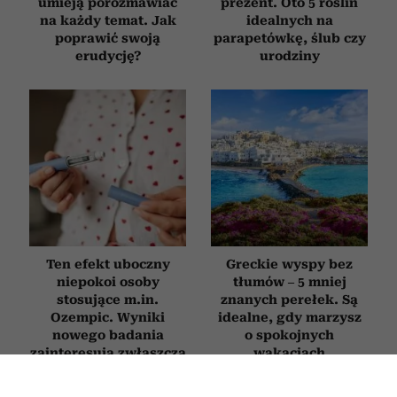
umieją porozmawiać
prezent. Oto 5 roślin
na każdy temat. Jak
idealnych na
poprawić swoją
parapetówkę, ślub czy
erudycję?
urodziny
Ten efekt uboczny
Greckie wyspy bez
niepokoi osoby
tłumów – 5 mniej
stosujące m.in.
znanych perełek. Są
Ozempic. Wyniki
idealne, gdy marzysz
nowego badania
o spokojnych
zainteresują zwłaszcza
wakacjach
kobiety