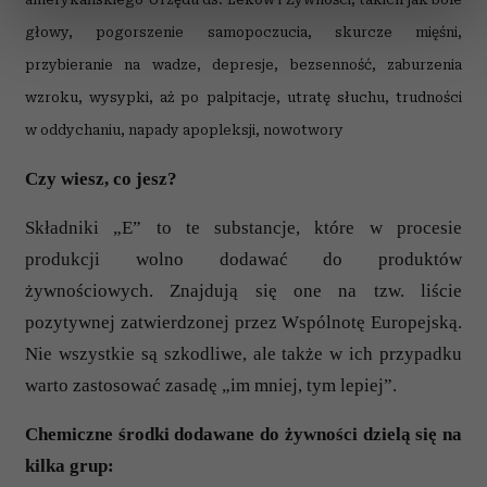
dane są przetwarzane oraz ustaw własne preferencje w
głowy, pogorszenie samopoczucia, skurcze mięśni,
sekcji szczegółów
. W Deklaracji plików cookie możesz
zmienić lub wycofać swoją zgodę w dowolnej chwili.
przybieranie na wadze, depresje, bezsenność, zaburzenia
wzroku, wysypki, aż po palpitacje, utratę słuchu, trudności
Wykorzystujemy pliki cookie do spersonalizowania treści
w oddychaniu, napady apopleksji, nowotwory
i reklam, aby oferować funkcje społecznościowe i
analizować ruch w naszej witrynie. Informacje o tym, jak
Czy wiesz, co jesz?
korzystasz z naszej witryny, udostępniamy partnerom
społecznościowym, reklamowym i analitycznym.
Składniki „E” to te substancje, które w procesie
Partnerzy mogą połączyć te informacje z innymi danymi
produkcji wolno dodawać do produktów
otrzymanymi od Ciebie lub uzyskanymi podczas
żywnościowych. Znajdują się one na tzw. liście
korzystania z ich usług.
pozytywnej zatwierdzonej przez Wspólnotę Europejską.
Nie wszystkie są szkodliwe, ale także w ich przypadku
warto zastosować zasadę „im mniej, tym lepiej”.
Chemiczne środki dodawane do żywności dzielą się na
kilka grup: