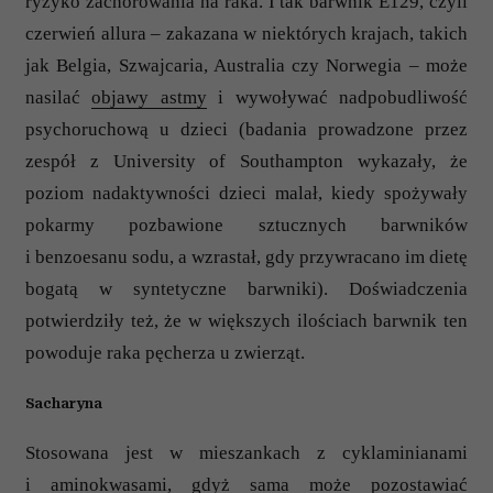
ryzyko zachorowania na raka. I tak barwnik E129, czyli
czerwień allura – zakazana w niektórych krajach, takich
jak Belgia, Szwajcaria, Australia czy Norwegia – może
nasilać
objawy astmy
i wywoływać nadpobudliwość
psychoruchową u dzieci (badania prowadzone przez
zespół z University of Southampton wykazały, że
poziom nadaktywności dzieci malał, kiedy spożywały
pokarmy pozbawione sztucznych barwników
i benzoesanu sodu, a wzrastał, gdy przywracano im dietę
bogatą w syntetyczne barwniki). Doświadczenia
potwierdziły też, że w większych ilościach barwnik ten
powoduje raka pęcherza u zwierząt.
Sacharyna
Stosowana jest w mieszankach z cyklaminianami
i aminokwasami, gdyż sama może pozostawiać