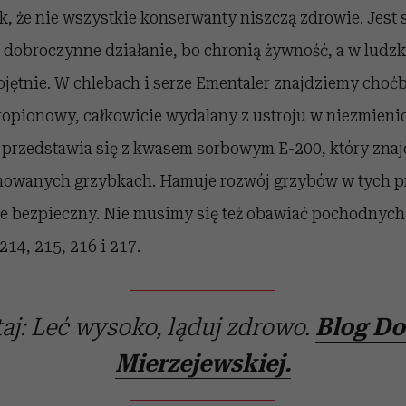
k, że nie wszystkie konserwanty niszczą zdrowie. Jest 
ą dobroczynne działanie, bo chronią żywność, a w ludz
jętnie. W chlebach i serze Ementaler znajdziemy choćb
ropionowy, całkowicie wydalany z ustroju w niezmienio
przedstawia się z kwasem sorbowym E-200, który zna
nowanych grzybkach. Hamuje rozwój grzybów w tych pr
cie bezpieczny. Nie musimy się też obawiać pochodnyc
14, 215, 216 i 217.
aj: Leć wysoko, ląduj zdrowo.
Blog Do
Mierzejewskiej.