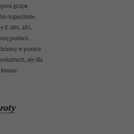
spora grupa
kim organizmie
y E-280, 281,
nej postaci.
jdziemy w puszce
oduktach, ale dla
h kwasu
roty