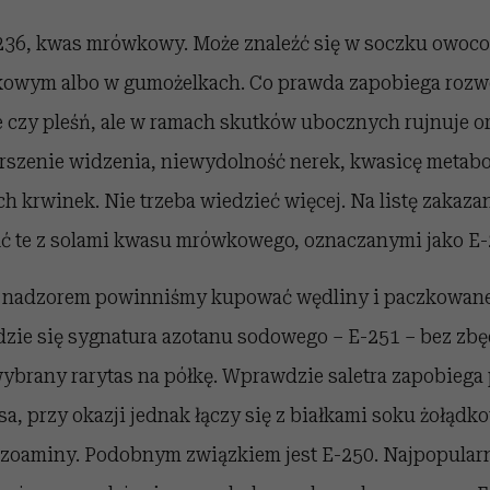
-236, kwas mrówkowy. Może znaleźć się w soczku owoc
kowym albo w gumożelkach. Co prawda zapobiega rozw
że czy pleśń, ale w ramach skutków ubocznych rujnuje 
zenie widzenia, niewydolność nerek, kwasicę metabo
h krwinek. Nie trzeba wiedzieć więcej. Na listę zakaz
ąć te z solami kwasu mrówkowego, oznaczanymi jako E-2
nadzorem powinniśmy kupować wędliny i paczkowane m
zie się sygnatura azotanu sodowego – E-251 – bez zb
ybrany rarytas na półkę. Wprawdzie saletra zapobiega 
, przy okazji jednak łączy się z białkami soku żołądk
ozoaminy. Podobnym związkiem jest E-250. Najpopular