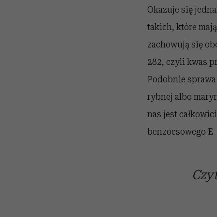
Okazuje się jedna
takich, które maj
zachowują się obo
282, czyli kwas p
Podobnie sprawa 
rybnej albo mary
nas jest całkowi
benzoesowego E-2
Czyt