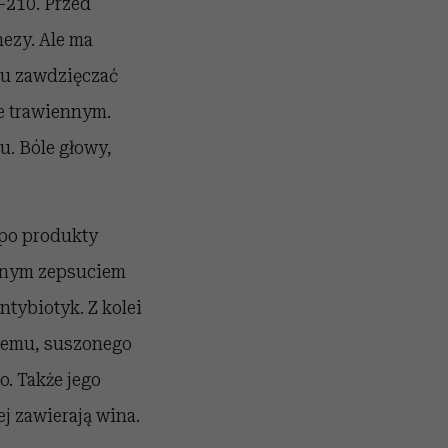
210. Przed
ezy. Ale ma
mu zawdzięczać
 trawiennym.
u. Bóle głowy,
 po produkty
esnym zepsuciem
ntybiotyk. Z kolei
dżemu, suszonego
. Także jego
ej zawierają wina.