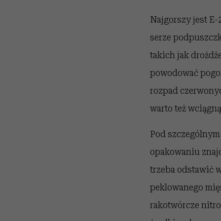
Najgorszy jest E
serze podpuszcz
takich jak drożd
powodować pogors
rozpad czerwonyc
warto też wciągn
Pod szczególnym 
opakowaniu znajd
trzeba odstawić w
peklowanego mięsa
rakotwórcze nitr