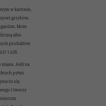
owym w kartonie,
ojowi grzybów,
organizm. Może
liczną albo
anych produktów
37 i 238.
ięsa. Jeśli na
ędnych pytań
psuciu się
owego i tworzy
niejszym