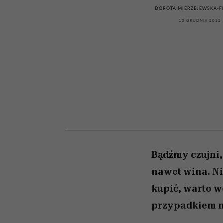
kawę z Kasią Miller”, s.
pierwszy zwiastun
artystkę
girls”
DOROTA MIERZEJEWSKA-F
odc. 7]
13 GRUDNIA 2012
Bądźmy czujni,
nawet wina. Ni
kupić, warto w
przypadkiem ni