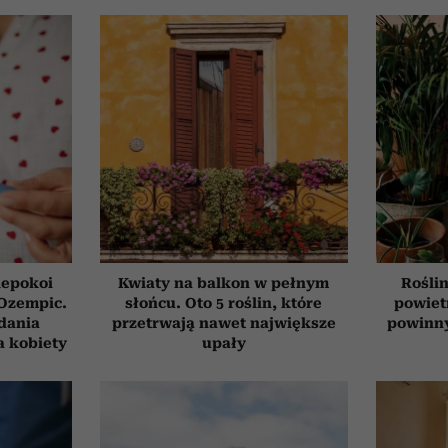
iepokoi
Kwiaty na balkon w pełnym
Roślin
 Ozempic.
słońcu. Oto 5 roślin, które
powiet
dania
przetrwają nawet największe
powinn
a kobiety
upały