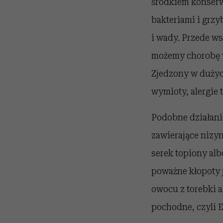
środkiem konser
bakteriami i grzy
i wady. Przede ws
możemy chorobę 
Zjedzony w dużyc
wymioty, alergie 
Podobne działani
zawierające nizy
serek topiony alb
poważne kłopoty 
owocu z torebki 
pochodne, czyli E