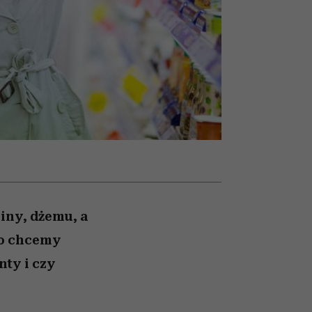
nił
i
skutki dla związku i dla
ane
partnerki
zonu
iny, dżemu, a
 co chcemy
nty i czy