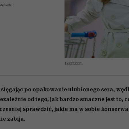
 5,
zupełny brak ogłady
Miller s. 5, odc. 6]
Raport Lyst ujaw
humoru histori
LOREANI
najbardziej pożąd
ubrania i marki se
123rf.com
 sięgając po opakowanie ulubionego sera, wędl
ezależnie od tego, jak bardzo smaczne jest to,
cześniej sprawdzić, jakie ma w sobie konserwa
e zabija.