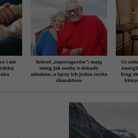
ce i nie
Sekret „superagerów”: mają
Co zab
rdziej
mózg jak osoby o dekady
energi
raka
młodsze, a łączy ich jedna cecha
feng sh
charakteru
który
A