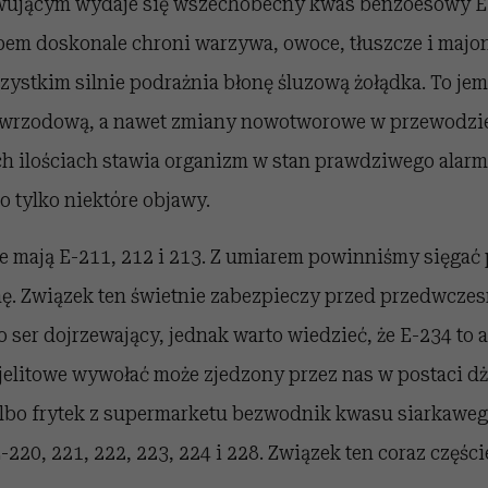
wującym wydaje się wszechobecny kwas benzoesowy E-
bem doskonale chroni warzywa, owoce, tłuszcze i majon
zystkim silnie podrażnia błonę śluzową żołądka. To je
wrzodową, a nawet zmiany nowotworowe w przewodzie
h ilościach stawia organizm w stan prawdziwego alarm
to tylko niektóre objawy.
e mają E-211, 212 i 213. Z umiarem powinniśmy sięgać
nę. Związek ten świetnie zabezpieczy przed przedwcz
o ser dojrzewający, jednak warto wiedzieć, że E-234 to a
jelitowe wywołać może zjedzony przez nas w postaci 
albo frytek z supermarketu bezwodnik kwasu siarkawego
-220, 221, 222, 223, 224 i 228. Związek ten coraz części