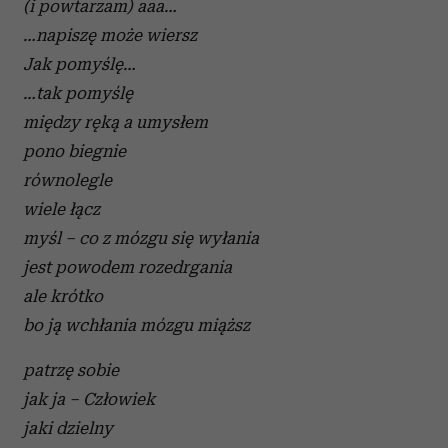
(i powtarzam) aaa…
…napiszę może wiersz
Jak pomyślę…
…tak pomyślę
między ręką a umysłem
pono biegnie
równolegle
wiele łącz
myśl – co z mózgu się wyłania
jest powodem rozedrgania
ale krótko
bo ją wchłania mózgu miąższ
patrzę sobie
jak ja – Człowiek
jaki dzielny