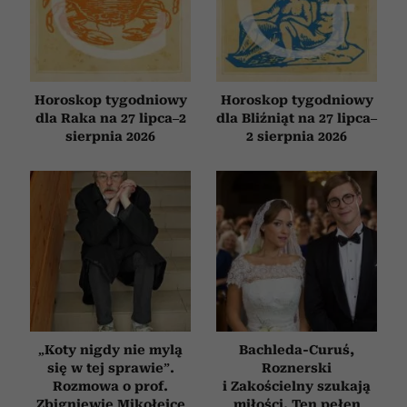
korzystania z ich usług.
Horoskop tygodniowy
Horoskop tygodniowy
dla Raka na 27 lipca–2
dla Bliźniąt na 27 lipca–
sierpnia 2026
2 sierpnia 2026
„Koty nigdy nie mylą
Bachleda-Curuś,
się w tej sprawie”.
Roznerski
Rozmowa o prof.
i Zakościelny szukają
Zbigniewie Mikołejce
miłości. Ten pełen