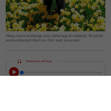
Filmy, które otwierają oczy i skłaniają do refleksji. Te tytuły
warto zobaczyć choć raz. (Fot. mat. prasowe)
ODSŁUCHAJ ARTYKUŁ
00:00
08:44
Nie każdy film kończy się wraz z