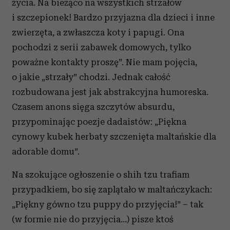
życia. Na bieżąco na wszystkich strzałów
społecznościowym, reklamowym i analitycznym.
i szczepionek! Bardzo przyjazna dla dzieci i inne
Partnerzy mogą połączyć te informacje z innymi danymi
zwierzęta, a zwłaszcza koty i papugi. Ona
otrzymanymi od Ciebie lub uzyskanymi podczas
korzystania z ich usług.
pochodzi z serii zabawek domowych, tylko
poważne kontakty proszę”. Nie mam pojęcia,
o jakie „strzały” chodzi. Jednak całość
rozbudowana jest jak abstrakcyjna humoreska.
Czasem anons sięga szczytów absurdu,
przypominając poezje dadaistów: „Piękna
cynowy kubek herbaty szczenięta maltańskie dla
adorable domu”.
Na szokujące ogłoszenie o shih tzu trafiam
przypadkiem, bo się zaplątało w maltańczykach:
„Piękny gówno tzu puppy do przyjęcia!” – tak
(w formie nie do przyjęcia…) pisze ktoś