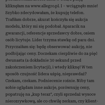
kliknęłam na www.allegro.pl. I – wciągnęło mnie!
Szybko zdecydowałam, że kupuję telefon.
Trafiłam dobrze, akurat kończyła się aukcja
modelu, który mi się podobał. Aparacik na
gwarancji, referencje sprzedawcy dobre, osiem
osób licytuje. Lider trzyma stawkę od paru dni.
Przyczaiłam się: będę obserwować aukcję, nie
podbijając ceny. Doczekam cierpliwie do za pięć
dwunasta (a dokładnie 30 sekund przed
zakończeniem licytacji), i wtedy kliknę! W ten
sposób czujność lidera uśpię, nieprawdaż?
Czekam, czekam. Podniecenie rośnie. Niby tam
sobie oglądam inne aukcje, porównuję ceny,
popatruję na „kup teraz”, czyli sprzedaż wysoce
nierozrywkową, ale co chwilę zerkam, czy klient-