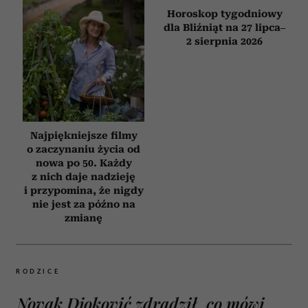
Bachleda-Curuś,
Jak zachowuje się
Roznerski
mąż, który nie kocha?
i Zakościelny szukają
Oto sygnały, których
miłości. Ten pełen
nie warto ignorować
humoru polski hit
obejrzysz na Netflix
Najpiękniejsze filmy
Horoskop tygodniowy
o zaczynaniu życia od
dla Bliźniąt na 27 lipca–
nowa po 50. Każdy
2 sierpnia 2026
z nich daje nadzieję