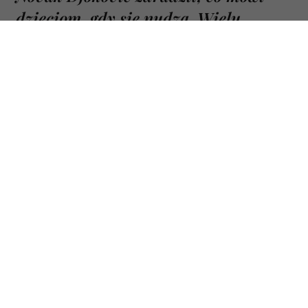
i przypomina, że nigdy
nie jest za późno na
zmianę
RODZICE
Novak Djoković zdradził, co mówi
dzieciom, gdy się nudzą. Wielu
rodziców będzie zaskoczonych
2 LIPCA 2026
ROBERT CHOIŃSKI