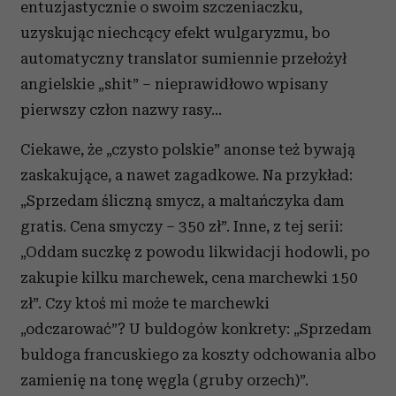
entuzjastycznie o swoim szczeniaczku,
uzyskując niechcący efekt wulgaryzmu, bo
automatyczny translator sumiennie przełożył
angielskie „shit” – nieprawidłowo wpisany
pierwszy człon nazwy rasy…
Ciekawe, że „czysto polskie” anonse też bywają
zaskakujące, a nawet zagadkowe. Na przykład:
„Sprzedam śliczną smycz, a maltańczyka dam
gratis. Cena smyczy – 350 zł”. Inne, z tej serii:
„Oddam suczkę z powodu likwidacji hodowli, po
zakupie kilku marchewek, cena marchewki 150
zł”. Czy ktoś mi może te marchewki
„odczarować”? U buldogów konkrety: „Sprzedam
buldoga francuskiego za koszty odchowania albo
zamienię na tonę węgla (gruby orzech)”.